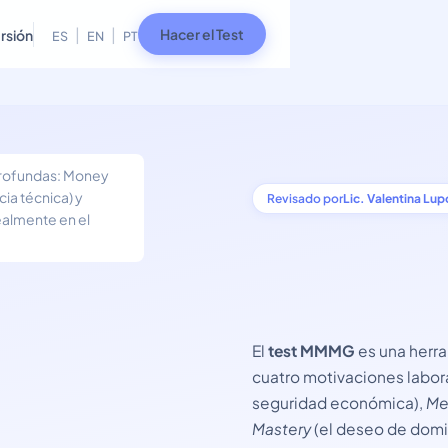
|
|
Hacer el Test
rsión
ES
EN
PT
 profundas: Money
ia técnica) y
Revisado por
Lic. Valentina Lup
ealmente en el
El
test MMMG
es una herra
cuatro motivaciones labo
seguridad económica),
Me
Mastery
(el deseo de domin