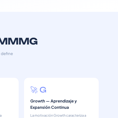
st MMMG
 define
🚀 G
Growth — Aprendizaje y
Expansión Continua
a
La motivación Growth caracteriza a