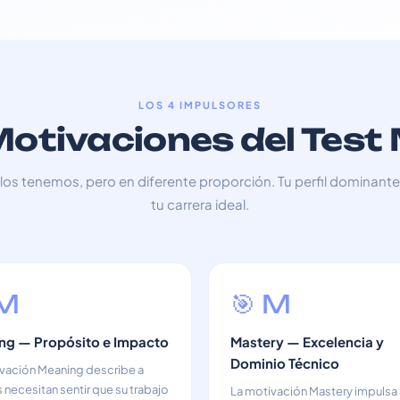
LOS 4 IMPULSORES
Motivaciones del Te
los tenemos, pero en diferente proporción. Tu perfil dominante
tu carrera ideal.
 M
🎯 M
ng — Propósito e Impacto
Mastery — Excelencia y
Dominio Técnico
vación Meaning describe a
 necesitan sentir que su trabajo
La motivación Mastery impulsa 