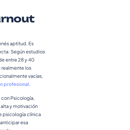
urnout
enés aptitud. Es
recta. Según estudios
de entre 28 y 40
e realmente los
cionalmente vacías,
n profesional
.
 con Psicología,
alta y motivación
psicología clínica
anticipar esa