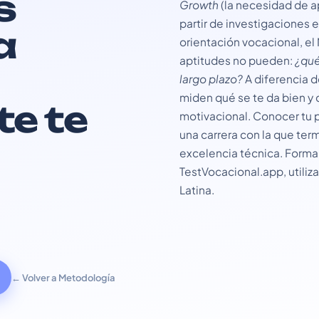
s
Growth
(la necesidad de a
partir de investigaciones 
a
orientación vocacional, e
aptitudes no pueden:
¿qué
largo plazo?
A diferencia d
miden qué se te da bien y
e te
motivacional. Conocer tu p
una carrera con la que ter
excelencia técnica. Forma
TestVocacional.app, utili
Latina.
← Volver a Metodología