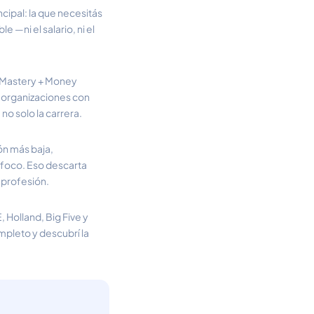
ncipal: la que necesitás
e —ni el salario, ni el
l Mastery + Money
 organizaciones con
no solo la carrera.
ón más baja,
 foco. Eso descarta
 profesión.
Holland, Big Five y
ompleto y descubrí la