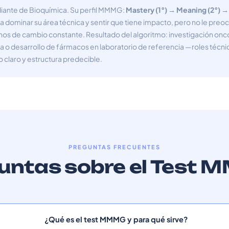
udiante de Bioquímica. Su perfil MMMG:
Mastery (1°) → Meaning (2°) →
ta dominar su área técnica y sentir que tiene impacto, pero no le pr
tornos de cambio constante. Resultado del algoritmo: investigación onc
ica o desarrollo de fármacos en laboratorio de referencia —roles téc
claro y estructura predecible.
PREGUNTAS FRECUENTES
untas sobre el Test
¿Qué es el test MMMG y para qué sirve?