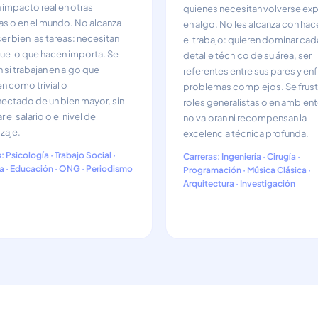
n impacto real en otras
quienes necesitan volverse ex
s o en el mundo. No alcanza
en algo. No les alcanza con hac
er bien las tareas: necesitan
el trabajo: quieren dominar cad
ue lo que hacen importa. Se
detalle técnico de su área, ser
si trabajan en algo que
referentes entre sus pares y enf
n como trivial o
problemas complejos. Se frust
ctado de un bien mayor, sin
roles generalistas o en ambien
 el salario o el nivel de
no valoran ni recompensan la
zaje.
excelencia técnica profunda.
: Psicología · Trabajo Social ·
Carreras: Ingeniería · Cirugía ·
a · Educación · ONG · Periodismo
Programación · Música Clásica ·
Arquitectura · Investigación