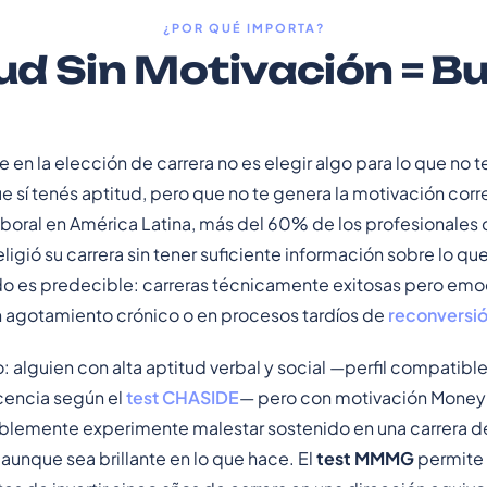
¿POR QUÉ IMPORTA?
ud Sin Motivación = B
e en la elección de carrera no es elegir algo para lo que no t
que sí tenés aptitud, pero que no te genera la motivación cor
aboral en América Latina, más del 60% de los profesionales 
igió su carrera sin tener suficiente información sobre lo qu
ado es predecible: carreras técnicamente exitosas pero emo
agotamiento crónico o en procesos tardíos de
reconversió
 alguien con alta aptitud verbal y social —perfil compatible
encia según el
test CHASIDE
— pero con motivación Money 
blemente experimente malestar sostenido en una carrera de 
 aunque sea brillante en lo que hace. El
test MMMG
permite 