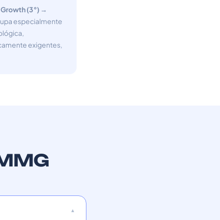
 Growth (3°) →
eocupa especialmente
ológica,
nicamente exigentes,
 MMMG