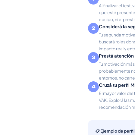
Al finalizar el tes
que esté presente p
equipo, ni el pres
Considerá la se
2
Tu segunda motiva
buscará roles don
impacto real y ent
Prestá atención 
3
Tu motivación más 
probablemente no 
entornos, no carre
Cruzá tu perfil
4
El mayor valor del
VAK. Explorá las 
recomendación má
📋 Ejemplo de perfi