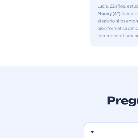
Lucía, 22 años, est
Money (4°)
. Necesi
el salario ni los en
bioinformática clín
con impacto humano 
Preg