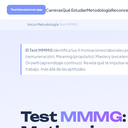
Carreras
Qué Estudiar
Metodología
Reconve
TestVocacional.app
Inicio
Metodología
Test MMMG
›
›
El Test MMMG
identifica tus 4 motivaciones laborales
(remuneración), Meaning (propósito), Mastery (excelenc
Growth (aprendizaje continuo). Revela qué te impulsa r
trabajo, más allá de las aptitudes.
Test
MMMG
: