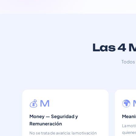
Las 4 
Todos 
💰 M
🌍
Money — Seguridad y
Meani
Remuneración
La moti
quienes
No se trata de avaricia: la motivación