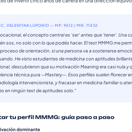
es de invertir cinco años de carrera en una dirección equiv
LIC. VALENTINA LUPONIO — MP: 9612 / MN: 71432
ocacional, el concepto central es 'ser' antes que 'tener'. Una c
ién sos, no solo con lo que podés hacer. El test MMMG me perm
 proceso de orientación, si una persona va a sostenerse emoci
uando. He visto estudiantes de medicina con aptitudes brillante
cional, descubrieron que su motivación Meaning era casi nula y q
elencia técnica pura —Mastery—. Esos perfiles suelen florecer 
diología intervencionista, y fracasar en medicina familiar o ate
es en ningún test de aptitudes solo."
ar tu perfil MMMG: guía paso a paso
otivación dominante