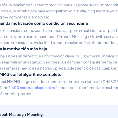
t, verás un ranking de tus cuatro motivaciones. La primera es tu motor pri
ara que el trabajo te parezca significativo. Sin ella, ninguna otra variabl
tigio— compensa a largo plazo.
gunda motivación como condición secundaria
ción funciona como condición necesaria pero no suficiente. Un perfi
de sea experto bien remunerado. Un perfil Meaning + Growth buscará
ornos en constante evolución. La combinación define el entorno ideal, 
a la motivación más baja
baja no es un defecto, es información clave. Si Growth es tu motivaci
seas feliz en una startup o en roles que cambien constantemente de
ras enteras: hay roles estables y predecibles dentro de casi cualquier
 MMMG con el algoritmo completo
test MMMG
surge cuando se combina con tus resultados de CHASIDE, 
más de
1.400 carreras disponibles
filtradas por tu perfil motivacional c
s precisa posible.
l real: Mastery + Meaning