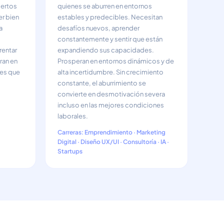
pertos
quienes se aburren en entornos
er bien
estables y predecibles. Necesitan
a
desafíos nuevos, aprender
constantemente y sentir que están
rentar
expandiendo sus capacidades.
ran en
Prosperan en entornos dinámicos y de
tes que
alta incertidumbre. Sin crecimiento
constante, el aburrimiento se
convierte en desmotivación severa
incluso en las mejores condiciones
laborales.
Carreras: Emprendimiento · Marketing
Digital · Diseño UX/UI · Consultoría · IA ·
Startups