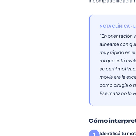
incompatibilidad ant
NOTA CLÍNICA · 
"En orientación v
alinearse con qu
muy rápido en el
rol que está eval
su perfil motiva
movía era la exc
como cirugía o ra
Ese matiz no lo v
Cómo interpret
Identificá tu m
1