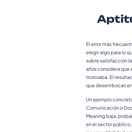
Aptit
El error más frecuent
elegir algo para lo 
sobre satisfacción l
años considera que el
motivaba. El result
que desembocan en 
Un ejemplo concreto:
Comunicación o Doc
Meaning baja, proba
en el sector público,