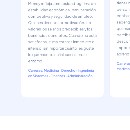
tiene u
Money refleja la necesidad legítima de
persona
estabilidad económica, remuneración
con hac
competitiva y seguridad de empleo.
saber q
Quienes tienen esta motivación alta
queman 
valoran los salarios predecibles y los
percibe
beneficios concretos. Cuando no está
descone
satisfecha, el malestar es inmediato e
importar
intenso, sin importar cuánto les guste
aprendi
lo que hacen o cuán bueno sea su
entorno.
Carreras
Medicin
Carreras: Medicina · Derecho · Ingeniería
en Sistemas · Finanzas · Administración