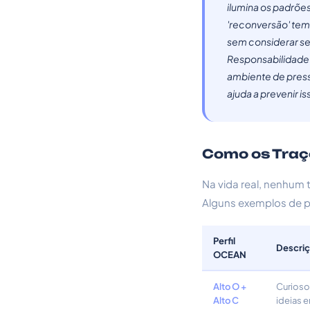
ilumina os padrões
'reconversão' tem
sem considerar se
Responsabilidade 
ambiente de press
ajuda a prevenir i
Como os Traç
Na vida real, nenhum 
Alguns exemplos de p
Perfil
Descri
OCEAN
Alto O +
Curioso
Alto C
ideias 