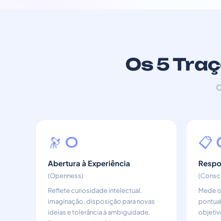
Os 5 Traç
C
🔭 O
📋 
Abertura à Experiência
Respo
(Openness)
(Consc
Reflete curiosidade intelectual,
Mede or
imaginação, disposição para novas
pontual
ideias e tolerância à ambiguidade.
objetiv