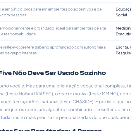
l e empático; prospera em ambientes colaborativos e de
Educaçã
o com pessoas
Social
 emocionalmente e organizado; ideal para ambientes de alta
Medicina
 e responsabilidade
Executiv
o e reflexivo; prefere trabalho aprofundado com autonomia a
Escrita,
as de grupo intensas
Pesquis
 Five Não Deve Ser Usado Sozinho
omo você é
. Mas para uma orientação vocacional completa,
ssa
(teste Holland RIASEC),
o que te motiva
(teste MMMG),
como
 você tem aptidões naturais
(teste CHASIDE). É por isso que n
cionam juntos como um algoritmo combinado — resultando em
studar
muito mais precisas e personalizadas do que qualquer i