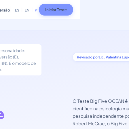
|
|
Iniciar Teste
ersão
ES
EN
PT
ersonalidade:
versão (E),
Revisado por
Lic. Valentina Lup
 (N). É o modelo de
o.
O Teste Big Five OCEAN é
e
científico na psicologia m
pesquisa independente po
Robert McCrae, o Big Five 