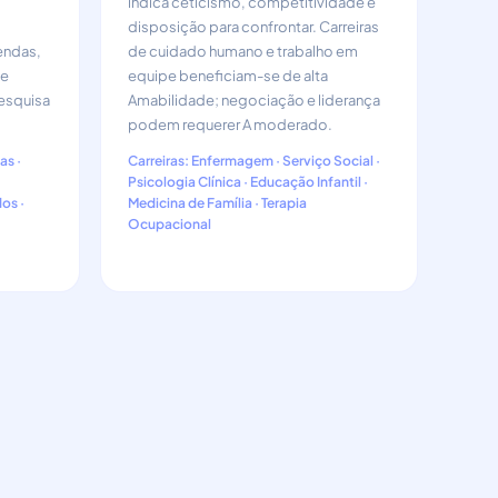
indica ceticismo, competitividade e
disposição para confrontar. Carreiras
endas,
de cuidado humano e trabalho em
ce
equipe beneficiam-se de alta
pesquisa
Amabilidade; negociação e liderança
podem requerer A moderado.
as ·
Carreiras: Enfermagem · Serviço Social ·
Psicologia Clínica · Educação Infantil ·
dos ·
Medicina de Família · Terapia
Ocupacional