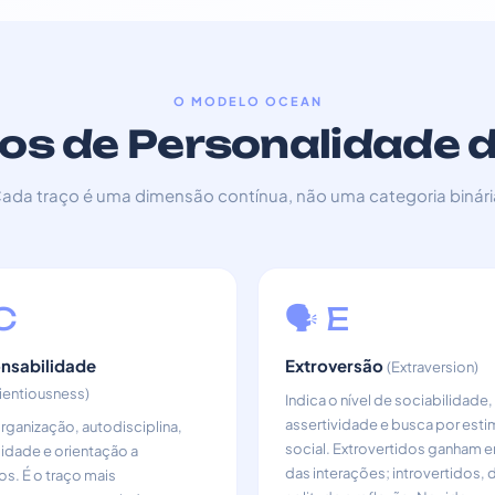
O MODELO OCEAN
os de Personalidade d
ada traço é uma dimensão contínua, não uma categoria binári
C
🗣️ E
nsabilidade
Extroversão
(Extraversion)
ientiousness)
Indica o nível de sociabilidade,
assertividade e busca por est
ganização, autodisciplina,
social. Extrovertidos ganham e
idade e orientação a
das interações; introvertidos, 
os. É o traço mais