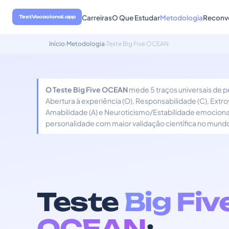
Carreiras
O Que Estudar
Metodologia
Reconv
TestVocacional.app
Início
Metodologia
Teste Big Five OCEAN
›
›
O Teste Big Five OCEAN
mede 5 traços universais de p
Abertura à experiência (O), Responsabilidade (C), Extro
Amabilidade (A) e Neuroticismo/Estabilidade emocional
personalidade com maior validação científica no mund
Teste
Big Fiv
OCEAN
: