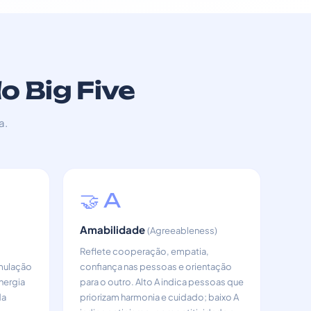
o Big Five
a.
🤝 A
Amabilidade
(Agreeableness)
Reflete cooperação, empatia,
imulação
confiança nas pessoas e orientação
nergia
para o outro. Alto A indica pessoas que
da
priorizam harmonia e cuidado; baixo A