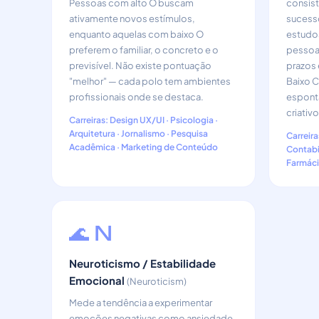
Pessoas com alto O buscam
consis
ativamente novos estímulos,
sucess
enquanto aquelas com baixo O
estudos
preferem o familiar, o concreto e o
pessoa
previsível. Não existe pontuação
prazos
"melhor" — cada polo tem ambientes
Baixo C
profissionais onde se destaca.
espont
criativo
Carreiras: Design UX/UI · Psicologia ·
Arquitetura · Jornalismo · Pesquisa
Carreira
Acadêmica · Marketing de Conteúdo
Contabil
Farmáci
🌊 N
Neuroticismo / Estabilidade
Emocional
(Neuroticism)
Mede a tendência a experimentar
emoções negativas como ansiedade,