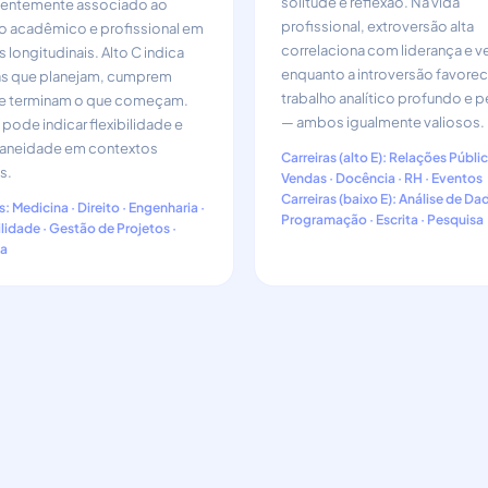
solitude e reflexão. Na vida
tentemente associado ao
profissional, extroversão alta
o acadêmico e profissional em
correlaciona com liderança e v
 longitudinais. Alto C indica
enquanto a introversão favore
s que planejam, cumprem
trabalho analítico profundo e 
 e terminam o que começam.
— ambos igualmente valiosos.
 pode indicar flexibilidade e
aneidade em contextos
Carreiras (alto E): Relações Públic
s.
Vendas · Docência · RH · Eventos
Carreiras (baixo E): Análise de Da
s: Medicina · Direito · Engenharia ·
Programação · Escrita · Pesquisa
idade · Gestão de Projetos ·
a