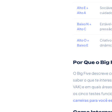
Alto E +
Sociáve
Alto A
cuidad
Baixo N +
Estável
Alto C
pressão
Alto O +
Criativ
Baixo E
dinâmic
Por Que o Big
O Big Five descreve
c
saber
o que te intere
VAK) e
em quais áreas
os cinco testes fun
carreiras para você e