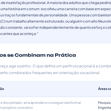
 de insatisfação profissional. A maioria dos adultos que chega pedi
 uma história em comum: escolheu uma carreira com base em expect
us traços fundamentais de personalidade. Uma pessoa com baixíss
(C) num trabalho altamente estruturado, ou alguém com alto Neurot
ão constante, vai sofrer independentemente de quanto esforço col
sso antes que aconteça."
os se Combinam na Prática
traço age sozinho. O que define um perfil vocacional é a
combi
erfis combinados frequentes em orientação vocacional:
ção
Áreas c
 e disciplinado; ama aprender e consegue transformar
Pesquisa
em projetos concretos
Engenha