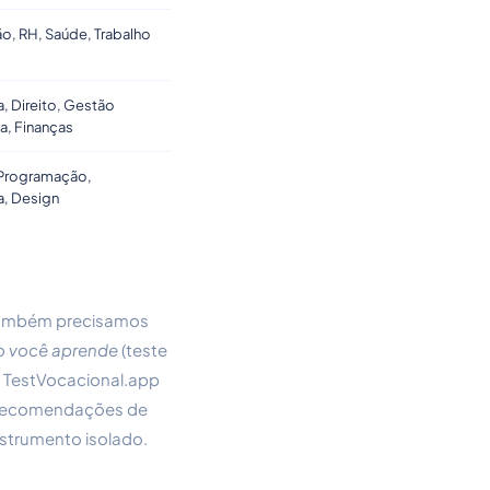
o, RH, Saúde, Trabalho
, Direito, Gestão
a, Finanças
 Programação,
a, Design
 também precisamos
 você aprende
(teste
o TestVocacional.app
 recomendações de
nstrumento isolado.