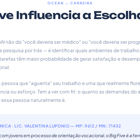
OCEAN → CARREIRA
ve Influencia a Escolh
N não diz "você deveria ser médico" ou "você deveria ser pro
pesquisa por trás — é identificar quais ambientes de trabalho
e tarefas têm maior probabilidade de gerar satisfação e dese
onal.
a pessoa que "aguenta" seu trabalho e uma que realmente flor
ência ou esforço. Tem a ver com fit: o quanto as demandas do 
 essa pessoa naturalmente é.
NICA · LIC. VALENTINA LUPONIO — MP: 9612 / MN: 71432
 com jovens em processo de orientação vocacional, o Big Five é a fe