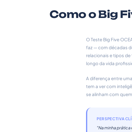
Como o Big Fi
O Teste Big Five OCEA
faz — com décadas de 
relacionais e tipos d
longo da vida profissi
A diferença entre um
tem a ver com intelig
se alinham com quem
PERSPECTIVA CLÍ
"Na minha prática