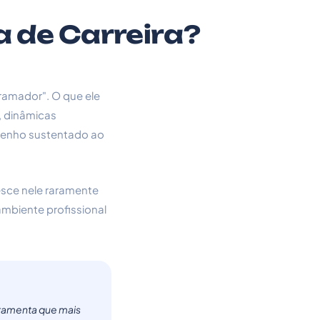
a de Carreira?
gramador". O que ele
, dinâmicas
mpenho sustentado ao
esce nele raramente
ambiente profissional
rramenta que mais