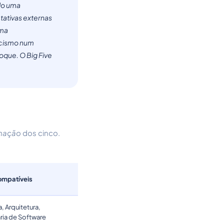
ndo uma
ativas externas
ima
icismo num
oque. O Big Five
nação
dos cinco.
ompatíveis
, Arquitetura,
ria de Software