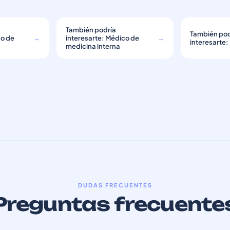
También podría
También pod
co de
→
interesarte: Médico de
→
interesarte:
medicina interna
DUDAS FRECUENTES
Preguntas frecuente