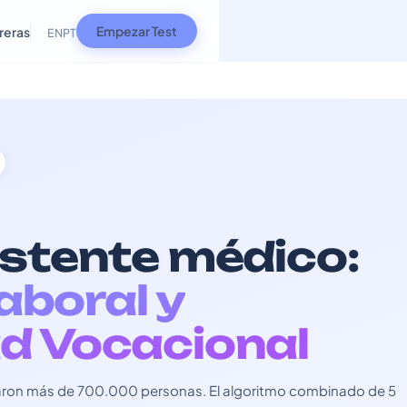
Empezar Test
reras
EN
PT
istente médico:
Laboral y
d Vocacional
usaron más de 700.000 personas. El algoritmo combinado de 5