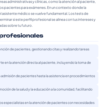
areas administrativas y clínicas, como la atención al paciente,
 los pacientes para exámenes. En un contexto donde la
el asistente médico se vuelve fundamental. Los tests de
minar si este perfil profesional se alinea con tus intereses y
das sobre tu futuro.
 profesionales
ención de pacientes, gestionando citas y realizando tareas
te en la atención directa al paciente, incluyendo la toma de
a admisión de pacientes hasta la asistencia en procedimientos
moción de la salud y la educación a la comunidad, facilitando
s especialistas en la atención de pacientes con necesidades