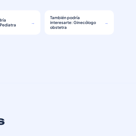
También podría
ría
→
interesarte: Ginecólogo
→
 Pediatra
obstetra
s