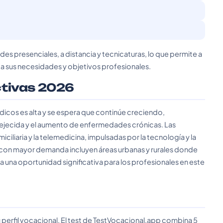
es presenciales, a distancia y tecnicaturas, lo que permite a
 a sus necesidades y objetivos profesionales.
ctivas 2026
icos es alta y se espera que continúe creciendo,
ejecida y el aumento de enfermedades crónicas. Las
ciliaria y la telemedicina, impulsadas por la tecnología y la
 con mayor demanda incluyen áreas urbanas y rurales donde
ta una oportunidad significativa para los profesionales en este
 perfil vocacional. El test de TestVocacional.app combina 5