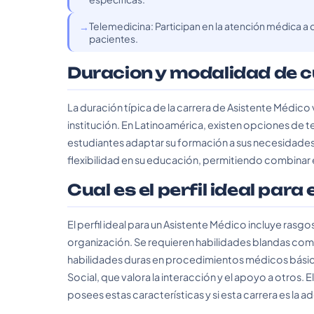
Telemedicina: Participan en la atención médica a 
pacientes.
Duracion y modalidad de 
La duración típica de la carrera de Asistente Médico 
institución. En Latinoamérica, existen opciones de t
estudiantes adaptar su formación a sus necesidades
flexibilidad en su educación, permitiendo combinar
Cual es el perfil ideal para
El perfil ideal para un Asistente Médico incluye ras
organización. Se requieren habilidades blandas como 
habilidades duras en procedimientos médicos básicos 
Social, que valora la interacción y el apoyo a otros.
posees estas características y si esta carrera es la a