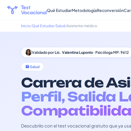
Qué Estudiar
Metodología
Reconversión
Car
Inicio
Qué Estudiar
Salud
Asistente médico
Validado por
Lic. Valentina Luponio
· Psicóloga MP: 9612
🏥 Salud
Carrera de As
Perfil, Salida 
Compatibilida
Descubrilo con el test vocacional gratuito que ya 