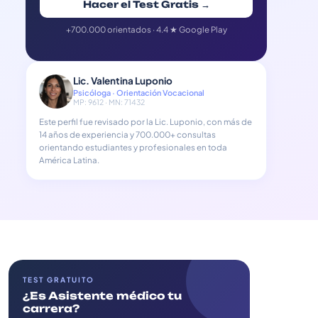
Hacer el Test Gratis →
+700.000 orientados · 4.4 ★ Google Play
Lic. Valentina Luponio
Psicóloga · Orientación Vocacional
MP: 9612 · MN: 71432
Este perfil fue revisado por la Lic. Luponio, con más de
14 años de experiencia y 700.000+ consultas
orientando estudiantes y profesionales en toda
América Latina.
TEST GRATUITO
¿Es Asistente médico tu
carrera?