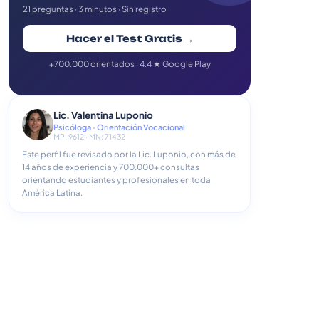
21 preguntas · 3 minutos · Sin registro
Hacer el Test Gratis →
+700.000 orientados · 4.4 ★ Google Play
Lic. Valentina Luponio
Psicóloga · Orientación Vocacional
MP: 9612 · MN: 71432
Este perfil fue revisado por la Lic. Luponio, con más de
14 años de experiencia y 700.000+ consultas
orientando estudiantes y profesionales en toda
América Latina.