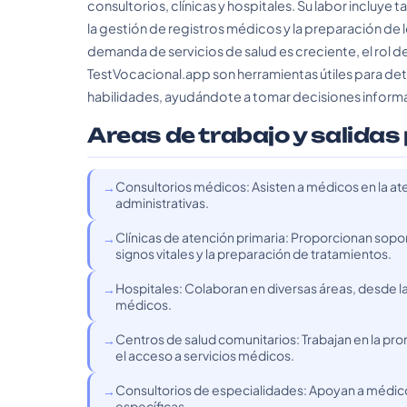
consultorios, clínicas y hospitales. Su labor incluye t
la gestión de registros médicos y la preparación de
demanda de servicios de salud es creciente, el rol d
TestVocacional.app son herramientas útiles para deter
habilidades, ayudándote a tomar decisiones informa
Areas de trabajo y salidas
Consultorios médicos: Asisten a médicos en la at
administrativas.
Clínicas de atención primaria: Proporcionan sopor
signos vitales y la preparación de tratamientos.
Hospitales: Colaboran en diversas áreas, desde l
médicos.
Centros de salud comunitarios: Trabajan en la pro
el acceso a servicios médicos.
Consultorios de especialidades: Apoyan a médico
específicas.