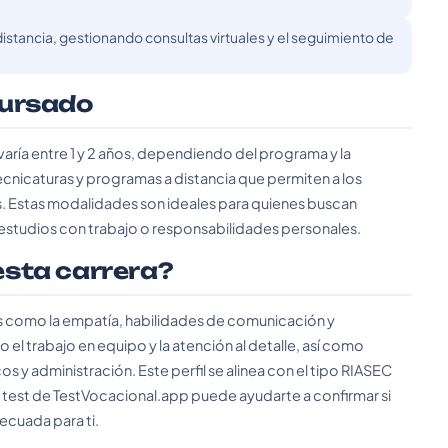
distancia, gestionando consultas virtuales y el seguimiento de
cursado
varía entre 1 y 2 años, dependiendo del programa y la
ecnicaturas y programas a distancia que permiten a los
. Estas modalidades son ideales para quienes buscan
 estudios con trabajo o responsabilidades personales.
 esta carrera?
gos como la empatía, habilidades de comunicación y
el trabajo en equipo y la atención al detalle, así como
y administración. Este perfil se alinea con el tipo RIASEC
 El test de TestVocacional.app puede ayudarte a confirmar si
decuada para ti.