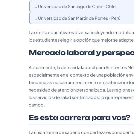
Universidad de Santiago de Chile - Chile
Universidad de San Martín de Porres - Perú
La oferta educativa es diversa, incluyendo modalidad
los estudiantes elegir la opción que mejor se adapte
Mercado laboral y perspe
Actualmente, la demanda laboral para Asistentes Méd
especialmente en el contexto de una población env
tendencias indican un crecimiento en la atención domi
necesidad de atención personalizada. Las regiones
los servicios de salud son limitados, lo que represen
campo.
Es esta carrera para vos?
La única forma de saberlo con certeza es conocer tu