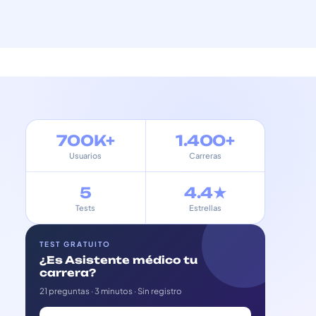
700K+
1.400+
Usuarios
Carreras
5
4.4★
Tests
Estrellas
TEST GRATUITO
¿Es Asistente médico tu
carrera?
21 preguntas · 3 minutos · Sin registro