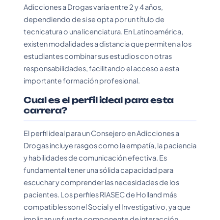
Adicciones a Drogas varía entre 2 y 4 años,
dependiendo de si se opta por un título de
tecnicatura o una licenciatura. En Latinoamérica,
existen modalidades a distancia que permiten a los
estudiantes combinar sus estudios con otras
responsabilidades, facilitando el acceso a esta
importante formación profesional.
Cual es el perfil ideal para esta
carrera?
El perfil ideal para un Consejero en Adicciones a
Drogas incluye rasgos como la empatía, la paciencia
y habilidades de comunicación efectiva. Es
fundamental tener una sólida capacidad para
escuchar y comprender las necesidades de los
pacientes. Los perfiles RIASEC de Holland más
compatibles son el Social y el Investigativo, ya que
implican un fuerte componente de interacción