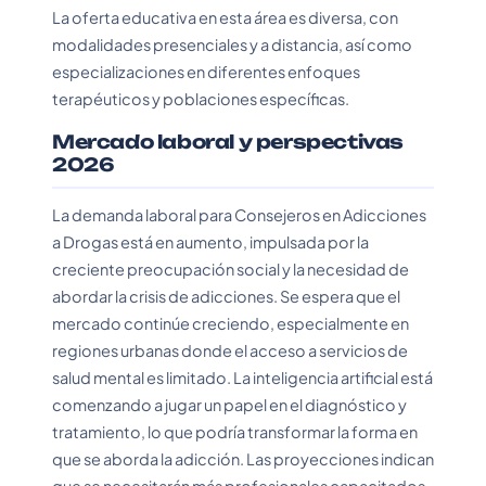
La oferta educativa en esta área es diversa, con
modalidades presenciales y a distancia, así como
especializaciones en diferentes enfoques
terapéuticos y poblaciones específicas.
Mercado laboral y perspectivas
2026
La demanda laboral para Consejeros en Adicciones
a Drogas está en aumento, impulsada por la
creciente preocupación social y la necesidad de
abordar la crisis de adicciones. Se espera que el
mercado continúe creciendo, especialmente en
regiones urbanas donde el acceso a servicios de
salud mental es limitado. La inteligencia artificial está
comenzando a jugar un papel en el diagnóstico y
tratamiento, lo que podría transformar la forma en
que se aborda la adicción. Las proyecciones indican