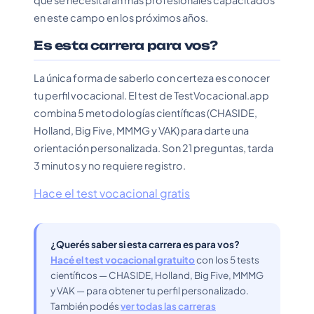
que se necesitarán más profesionales capacitados
en este campo en los próximos años.
Es esta carrera para vos?
La única forma de saberlo con certeza es conocer
tu perfil vocacional. El test de TestVocacional.app
combina 5 metodologías científicas (CHASIDE,
Holland, Big Five, MMMG y VAK) para darte una
orientación personalizada. Son 21 preguntas, tarda
3 minutos y no requiere registro.
Hace el test vocacional gratis
¿Querés saber si esta carrera es para vos?
Hacé el test vocacional gratuito
con los 5 tests
científicos — CHASIDE, Holland, Big Five, MMMG
y VAK — para obtener tu perfil personalizado.
También podés
ver todas las carreras