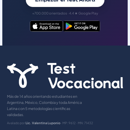
Empezar el Test Ahora
+700.000 orientados · 4.4 ★ Google Play
Más de 14 años orientando estudiantes en
Argentina, México, Colombia y toda América
Latina con 5 metodologías científicas
validadas.
Avalado por
Lic. Valentina Luponio
· MP: 9612 · MN: 71432