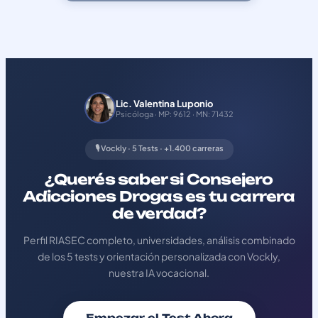
Lic. Valentina Luponio
Psicóloga · MP: 9612 · MN: 71432
🎙️ Vockly · 5 Tests · +1.400 carreras
¿Querés saber si Consejero
Adicciones Drogas es tu carrera
de verdad?
Perfil RIASEC completo, universidades, análisis combinado
de los 5 tests y orientación personalizada con Vockly,
nuestra IA vocacional.