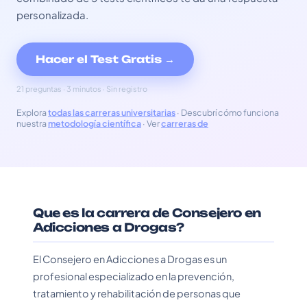
personalizada.
Hacer el Test Gratis →
21 preguntas · 3 minutos · Sin registro
Explora
todas las carreras universitarias
· Descubrí cómo funciona
nuestra
metodología científica
· Ver
carreras de
Que es la carrera de Consejero en
Adicciones a Drogas?
El Consejero en Adicciones a Drogas es un
profesional especializado en la prevención,
tratamiento y rehabilitación de personas que