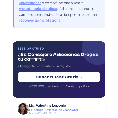
universitarias
o cómo funciona nuestra
metodología científica
. Y si estás buscando un
cambio, conocé si estás a tiempo de hacer una
reconversión profesional
.
TEST GRATUITO
¿Es Consejero Adicciones Drogas
tu carrera?
21 preguntas · 3 minutos · Sin registro
Hacer el Test Gratis →
+700.000 orientados · 4.4 ★ Google Play
Lic. Valentina Luponio
Psicóloga · Orientación Vocacional
MP: 9612 · MN: 71432