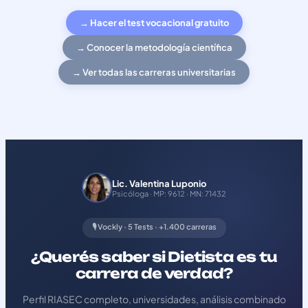
→ Hacer el test vocacional gratuito
→ Conocer la metodología científica
→ Ver todas las carreras universitarias
Lic. Valentina Luponio
Psicóloga · MP: 9612 · MN: 71432
🎙️ Vockly · 5 Tests · +1.400 carreras
¿Querés saber si Dietista es tu
carrera de verdad?
Perfil RIASEC completo, universidades, análisis combinado