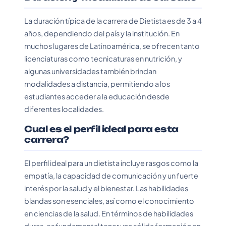
La duración típica de la carrera de Dietista es de 3 a 4
años, dependiendo del país y la institución. En
muchos lugares de Latinoamérica, se ofrecen tanto
licenciaturas como tecnicaturas en nutrición, y
algunas universidades también brindan
modalidades a distancia, permitiendo a los
estudiantes acceder a la educación desde
diferentes localidades.
Cual es el perfil ideal para esta
carrera?
El perfil ideal para un dietista incluye rasgos como la
empatía, la capacidad de comunicación y un fuerte
interés por la salud y el bienestar. Las habilidades
blandas son esenciales, así como el conocimiento
en ciencias de la salud. En términos de habilidades