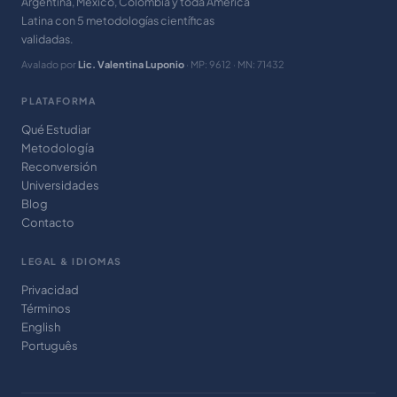
Argentina, México, Colombia y toda América
Latina con 5 metodologías científicas
validadas.
Avalado por
Lic. Valentina Luponio
· MP: 9612 · MN: 71432
PLATAFORMA
Qué Estudiar
Metodología
Reconversión
Universidades
Blog
Contacto
LEGAL & IDIOMAS
Privacidad
Términos
English
Português