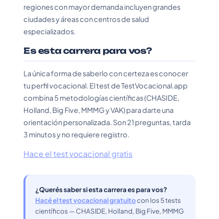
regiones con mayor demanda incluyen grandes
ciudades y áreas con centros de salud
especializados.
Es esta carrera para vos?
La única forma de saberlo con certeza es conocer
tu perfil vocacional. El test de TestVocacional.app
combina 5 metodologías científicas (CHASIDE,
Holland, Big Five, MMMG y VAK) para darte una
orientación personalizada. Son 21 preguntas, tarda
3 minutos y no requiere registro.
Hace el test vocacional gratis
¿Querés saber si esta carrera es para vos?
Hacé el test vocacional gratuito
con los 5 tests
científicos — CHASIDE, Holland, Big Five, MMMG