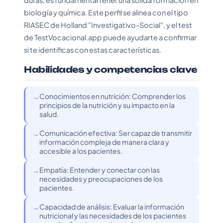
duras, es fundamental tener una sólida formación en
biología y química. Este perfil se alinea con el tipo
RIASEC de Holland "Investigativo-Social", y el test
de TestVocacional.app puede ayudarte a confirmar
si te identificas con estas características.
Habilidades y competencias clave
Conocimientos en nutrición: Comprender los
principios de la nutrición y su impacto en la
salud.
Comunicación efectiva: Ser capaz de transmitir
información compleja de manera clara y
accesible a los pacientes.
Empatía: Entender y conectar con las
necesidades y preocupaciones de los
pacientes.
Capacidad de análisis: Evaluar la información
nutricional y las necesidades de los pacientes