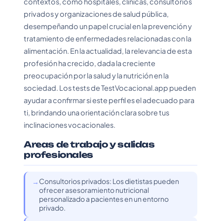
contextos, como hospitales, clínicas, consultorios
privados y organizaciones de salud pública,
desempeñando un papel crucial en la prevención y
tratamiento de enfermedades relacionadas con la
alimentación. En la actualidad, la relevancia de esta
profesión ha crecido, dada la creciente
preocupación por la salud y la nutrición en la
sociedad. Los tests de TestVocacional.app pueden
ayudar a confirmar si este perfil es el adecuado para
ti, brindando una orientación clara sobre tus
inclinaciones vocacionales.
Areas de trabajo y salidas
profesionales
Consultorios privados: Los dietistas pueden
ofrecer asesoramiento nutricional
personalizado a pacientes en un entorno
privado.