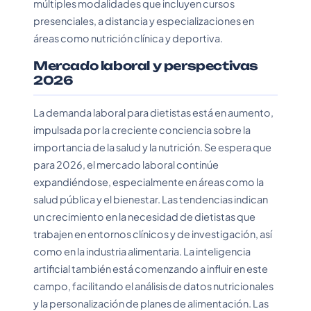
múltiples modalidades que incluyen cursos
presenciales, a distancia y especializaciones en
áreas como nutrición clínica y deportiva.
Mercado laboral y perspectivas
2026
La demanda laboral para dietistas está en aumento,
impulsada por la creciente conciencia sobre la
importancia de la salud y la nutrición. Se espera que
para 2026, el mercado laboral continúe
expandiéndose, especialmente en áreas como la
salud pública y el bienestar. Las tendencias indican
un crecimiento en la necesidad de dietistas que
trabajen en entornos clínicos y de investigación, así
como en la industria alimentaria. La inteligencia
artificial también está comenzando a influir en este
campo, facilitando el análisis de datos nutricionales
y la personalización de planes de alimentación. Las