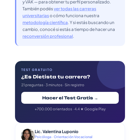
y VAK — para obtener tu perfil personalizado.
También podés
ver todas las carreras
universitarias
o cómo funciona nuestra
metodología científica
. Y si estás buscando un
cambio, conocé si estás a tiempo de hacer una
reconversión profesional
.
TEST GRATUITO
¿Es Dietista tu carrera?
21 preguntas · 3 minutos · Sin registro
Hacer el Test Gratis →
+700.000 orientados · 4.4 ★ Google Play
Lic. Valentina Luponio
Psicóloga · Orientación Vocacional