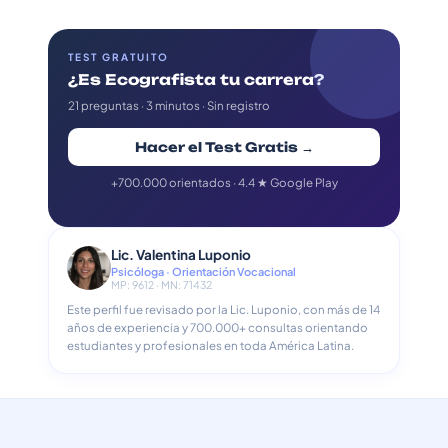
TEST GRATUITO
¿Es Ecografista tu carrera?
21 preguntas · 3 minutos · Sin registro
Hacer el Test Gratis →
+700.000 orientados · 4.4 ★ Google Play
Lic. Valentina Luponio
Psicóloga · Orientación Vocacional
MP: 9612 · MN: 71432
Este perfil fue revisado por la Lic. Luponio, con más de 14
años de experiencia y 700.000+ consultas orientando
estudiantes y profesionales en toda América Latina.