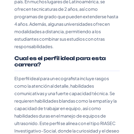
país. En muchos lugares de Latinoamérica, se
ofrecen tecnicaturas de 2 años, así como
programas de grado que pueden extenderse hasta
4 años. Además, algunas universidades ofrecen
modalidades a distancia, permitiendo a los
estudiantes combinar sus estudios con otras
responsabilidades.
Cual es el perfil ideal para esta
carrera?
El perfil ideal para un ecografista incluye rasgos
como la atención al detalle, habilidades
comunicativas y una fuerte capacidad técnica. Se
requieren habilidades blandas como la empatía y la
capacidad de trabajar en equipo, así como
habilidades duras en el manejo de equipos de
ultrasonido. Este perfil se alinea con el tipo RIASEC
Investigativo-Social, donde la curiosidad y el deseo