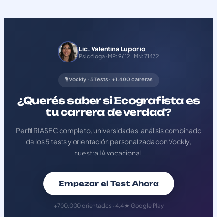
Lic. Valentina Luponio
Psicóloga · MP: 9612 · MN: 71432
🎙️ Vockly · 5 Tests · +1.400 carreras
¿Querés saber si Ecografista es
tu carrera de verdad?
Perfil RIASEC completo, universidades, análisis combinado
de los 5 tests y orientación personalizada con Vockly,
nuestra IA vocacional.
Empezar el Test Ahora
+700.000 orientados · 4.4 ★ Google Play