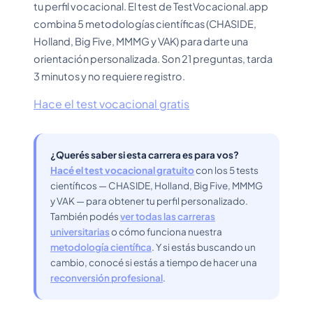
tu perfil vocacional. El test de TestVocacional.app
combina 5 metodologías científicas (CHASIDE,
Holland, Big Five, MMMG y VAK) para darte una
orientación personalizada. Son 21 preguntas, tarda
3 minutos y no requiere registro.
Hace el test vocacional gratis
¿Querés saber si esta carrera es para vos?
Hacé el test vocacional gratuito
con los 5 tests
científicos — CHASIDE, Holland, Big Five, MMMG
y VAK — para obtener tu perfil personalizado.
También podés
ver todas las carreras
universitarias
o cómo funciona nuestra
metodología científica
. Y si estás buscando un
cambio, conocé si estás a tiempo de hacer una
reconversión profesional
.