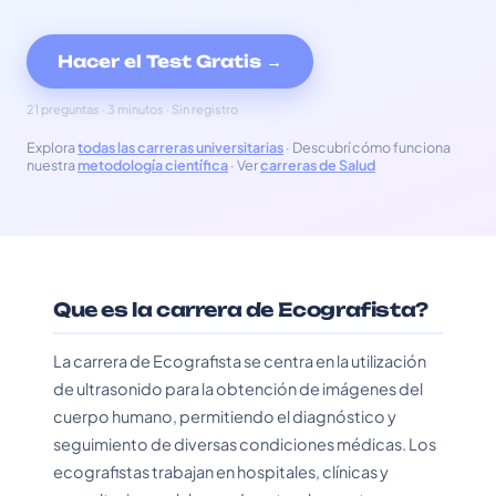
Hacer el Test Gratis →
21 preguntas · 3 minutos · Sin registro
Explora
todas las carreras universitarias
· Descubrí cómo funciona
nuestra
metodología científica
· Ver
carreras de Salud
Que es la carrera de Ecografista?
La carrera de Ecografista se centra en la utilización
de ultrasonido para la obtención de imágenes del
cuerpo humano, permitiendo el diagnóstico y
seguimiento de diversas condiciones médicas. Los
ecografistas trabajan en hospitales, clínicas y