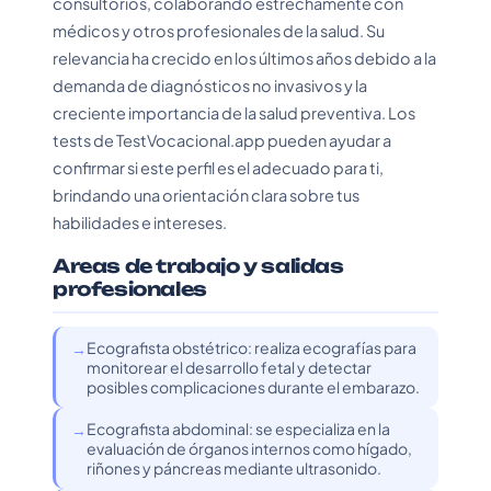
consultorios, colaborando estrechamente con
médicos y otros profesionales de la salud. Su
relevancia ha crecido en los últimos años debido a la
demanda de diagnósticos no invasivos y la
creciente importancia de la salud preventiva. Los
tests de TestVocacional.app pueden ayudar a
confirmar si este perfil es el adecuado para ti,
brindando una orientación clara sobre tus
habilidades e intereses.
Areas de trabajo y salidas
profesionales
Ecografista obstétrico: realiza ecografías para
monitorear el desarrollo fetal y detectar
posibles complicaciones durante el embarazo.
Ecografista abdominal: se especializa en la
evaluación de órganos internos como hígado,
riñones y páncreas mediante ultrasonido.