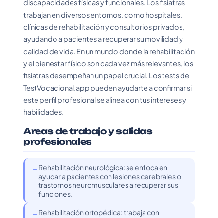
discapacidades físicas y funcionales. Los fisiatras
trabajan en diversos entornos, como hospitales,
clínicas de rehabilitación y consultorios privados,
ayudando a pacientes a recuperar su movilidad y
calidad de vida. En un mundo donde la rehabilitación
y el bienestar físico son cada vez más relevantes, los
fisiatras desempeñan un papel crucial. Los tests de
TestVocacional.app pueden ayudarte a confirmar si
este perfil profesional se alinea con tus intereses y
habilidades.
Areas de trabajo y salidas
profesionales
Rehabilitación neurológica: se enfoca en
ayudar a pacientes con lesiones cerebrales o
trastornos neuromusculares a recuperar sus
funciones.
Rehabilitación ortopédica: trabaja con