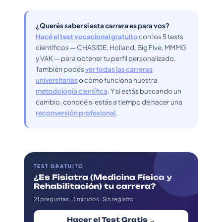
¿Querés saber si esta carrera es para vos?
Hacé el test vocacional gratuito
con los 5 tests
científicos — CHASIDE, Holland, Big Five, MMMG
y VAK — para obtener tu perfil personalizado.
También podés
ver todas las carreras
universitarias
o cómo funciona nuestra
metodología científica
. Y si estás buscando un
cambio, conocé si estás a tiempo de hacer una
reconversión profesional
.
TEST GRATUITO
¿Es Fisiatra (Medicina Física y
Rehabilitación) tu carrera?
21 preguntas · 3 minutos · Sin registro
Hacer el Test Gratis →