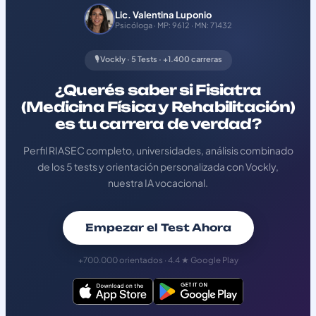
Lic. Valentina Luponio
Psicóloga · MP: 9612 · MN: 71432
🎙️ Vockly · 5 Tests · +1.400 carreras
¿Querés saber si Fisiatra
(Medicina Física y Rehabilitación)
es tu carrera de verdad?
Perfil RIASEC completo, universidades, análisis combinado
de los 5 tests y orientación personalizada con Vockly,
nuestra IA vocacional.
Empezar el Test Ahora
+700.000 orientados · 4.4 ★ Google Play