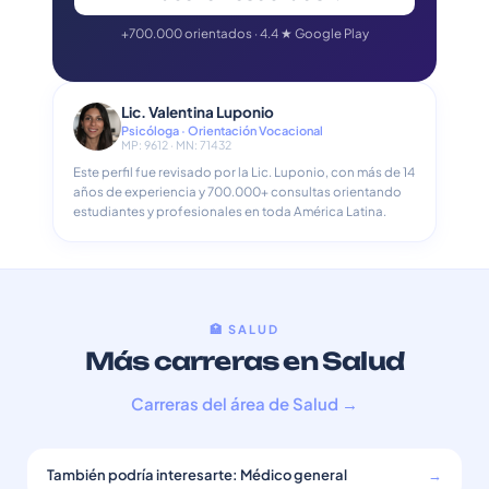
+700.000 orientados · 4.4 ★ Google Play
Lic. Valentina Luponio
Psicóloga · Orientación Vocacional
MP: 9612 · MN: 71432
Este perfil fue revisado por la Lic. Luponio, con más de 14
años de experiencia y 700.000+ consultas orientando
estudiantes y profesionales en toda América Latina.
🏥 SALUD
Más carreras en Salud
Carreras del área de Salud →
También podría interesarte: Médico general
→