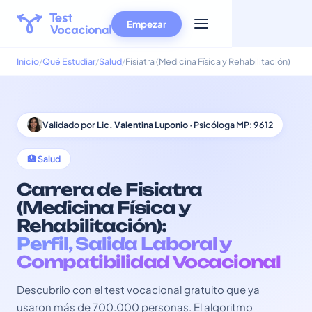
Empezar
Inicio
Qué Estudiar
Salud
Fisiatra (Medicina Física y Rehabilitación)
Validado por
Lic. Valentina Luponio
· Psicóloga MP: 9612
🏥 Salud
Carrera de Fisiatra
(Medicina Física y
Rehabilitación):
Perfil, Salida Laboral y
Compatibilidad Vocacional
Descubrilo con el test vocacional gratuito que ya
usaron más de 700.000 personas. El algoritmo