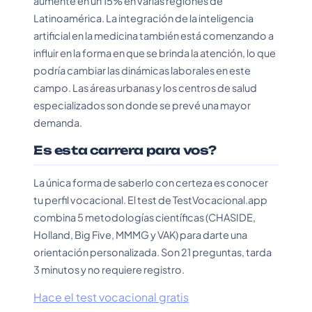
aumente en un 15% en varias regiones de
Latinoamérica. La integración de la inteligencia
artificial en la medicina también está comenzando a
influir en la forma en que se brinda la atención, lo que
podría cambiar las dinámicas laborales en este
campo. Las áreas urbanas y los centros de salud
especializados son donde se prevé una mayor
demanda.
Es esta carrera para vos?
La única forma de saberlo con certeza es conocer
tu perfil vocacional. El test de TestVocacional.app
combina 5 metodologías científicas (CHASIDE,
Holland, Big Five, MMMG y VAK) para darte una
orientación personalizada. Son 21 preguntas, tarda
3 minutos y no requiere registro.
Hace el test vocacional gratis