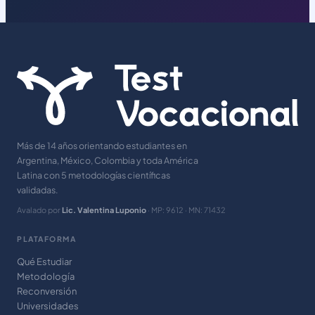
Más de 14 años orientando estudiantes en
Argentina, México, Colombia y toda América
Latina con 5 metodologías científicas
validadas.
Avalado por
Lic. Valentina Luponio
· MP: 9612 · MN: 71432
PLATAFORMA
Qué Estudiar
Metodología
Reconversión
Universidades