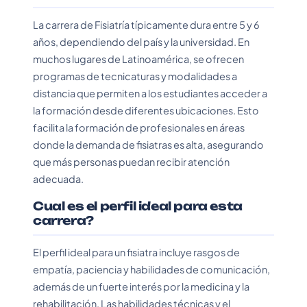
La carrera de Fisiatría típicamente dura entre 5 y 6
años, dependiendo del país y la universidad. En
muchos lugares de Latinoamérica, se ofrecen
programas de tecnicaturas y modalidades a
distancia que permiten a los estudiantes acceder a
la formación desde diferentes ubicaciones. Esto
facilita la formación de profesionales en áreas
donde la demanda de fisiatras es alta, asegurando
que más personas puedan recibir atención
adecuada.
Cual es el perfil ideal para esta
carrera?
El perfil ideal para un fisiatra incluye rasgos de
empatía, paciencia y habilidades de comunicación,
además de un fuerte interés por la medicina y la
rehabilitación. Las habilidades técnicas y el