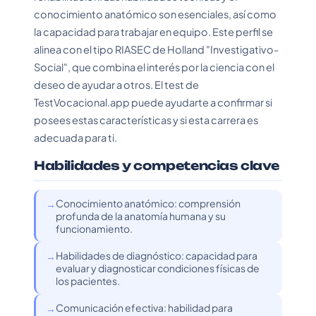
conocimiento anatómico son esenciales, así como
la capacidad para trabajar en equipo. Este perfil se
alinea con el tipo RIASEC de Holland "Investigativo-
Social", que combina el interés por la ciencia con el
deseo de ayudar a otros. El test de
TestVocacional.app puede ayudarte a confirmar si
posees estas características y si esta carrera es
adecuada para ti.
Habilidades y competencias clave
Conocimiento anatómico: comprensión
profunda de la anatomía humana y su
funcionamiento.
Habilidades de diagnóstico: capacidad para
evaluar y diagnosticar condiciones físicas de
los pacientes.
Comunicación efectiva: habilidad para