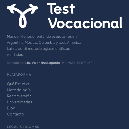
Más de 14 años orientando estudiantes en
Argentina, México, Colombia y toda América
Latina con 5 metodologías científicas
validadas.
Avalado por
Lic. Valentina Luponio
· MP: 9612 · MN: 71432
PLATAFORMA
Qué Estudiar
Metodología
Reconversión
Universidades
Blog
Contacto
LEGAL & IDIOMAS