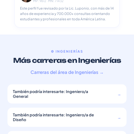
MP: 9612 · MN: 71432
Este perfil fue revisado por la Lic. Luponio, con más de 14
años de experiencia y 700.000+ consultas orientando
estudiantes y profesionales en toda América Latina.
⚙️ INGENIERÍAS
Más carreras en Ingenierías
Carreras del área de Ingenierías →
También podría interesarte: Ingeniero/a
→
General
También podría interesarte: Ingeniero/a de
→
Diseño