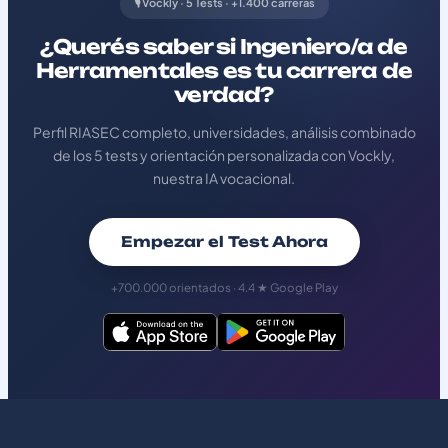
🎙️ Vockly · 5 Tests · +1.400 carreras
¿Querés saber si Ingeniero/a de
Herramentales es tu carrera de
verdad?
Perfil RIASEC completo, universidades, análisis combinado
de los 5 tests y orientación personalizada con Vockly,
nuestra IA vocacional.
Empezar el Test Ahora
+700.000 orientados · 4.4 ★ Google Play