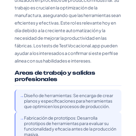
utilizados en procesos de producción industrial. Su
trabajo es crucial en la optimización de la
manufactura, asegurando que las herramientas sean
eficientes y efectivas. Este rol es relevante hoy en
día debido a la creciente automatización y la
necesidad de mejorar la productividad en las
fábricas. Los tests de TestVocacional.app pueden
ayudar a los interesados a confirmar si este perfil se
alinea con sus habilidades e intereses.
Areas de trabajo y salidas
profesionales
Diseño de herramientas: Se encarga de crear
planos y especificaciones para herramientas
que optimicen los procesos de producción.
Fabricación de prototipos: Desarrolla
prototipos de herramientas para evaluar su
funcionalidad y eficacia antes de la producción
masiva.