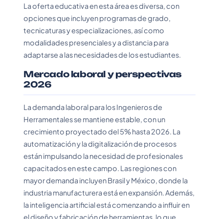
La oferta educativa en esta área es diversa, con
opciones que incluyen programas de grado,
tecnicaturas y especializaciones, así como
modalidades presenciales y a distancia para
adaptarse a las necesidades de los estudiantes.
Mercado laboral y perspectivas
2026
La demanda laboral para los Ingenieros de
Herramentales se mantiene estable, con un
crecimiento proyectado del 5% hasta 2026. La
automatización y la digitalización de procesos
están impulsando la necesidad de profesionales
capacitados en este campo. Las regiones con
mayor demanda incluyen Brasil y México, donde la
industria manufacturera está en expansión. Además,
la inteligencia artificial está comenzando a influir en
el diseño y fabricación de herramientas, lo que