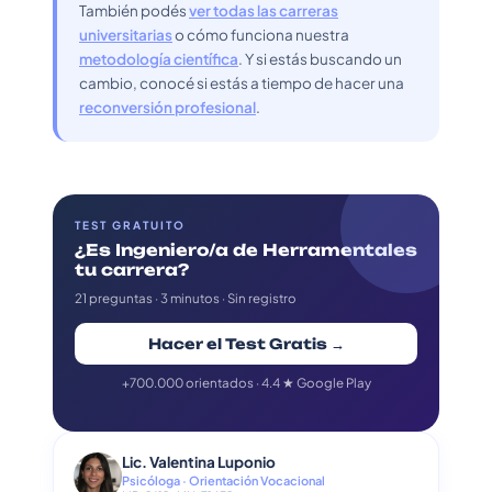
También podés
ver todas las carreras
universitarias
o cómo funciona nuestra
metodología científica
. Y si estás buscando un
cambio, conocé si estás a tiempo de hacer una
reconversión profesional
.
TEST GRATUITO
¿Es Ingeniero/a de Herramentales
tu carrera?
21 preguntas · 3 minutos · Sin registro
Hacer el Test Gratis →
+700.000 orientados · 4.4 ★ Google Play
Lic. Valentina Luponio
Psicóloga · Orientación Vocacional