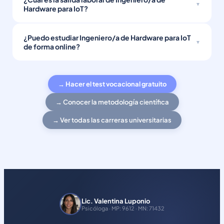
Hardware para IoT?
¿Puedo estudiar Ingeniero/a de Hardware para IoT
de forma online?
→ Hacer el test vocacional gratuito
→ Conocer la metodología científica
→ Ver todas las carreras universitarias
Lic. Valentina Luponio
Psicóloga · MP: 9612 · MN: 71432