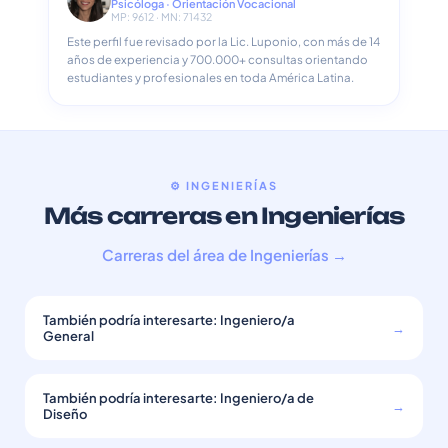
Psicóloga · Orientación Vocacional
MP: 9612 · MN: 71432
Este perfil fue revisado por la Lic. Luponio, con más de 14
años de experiencia y 700.000+ consultas orientando
estudiantes y profesionales en toda América Latina.
⚙️ INGENIERÍAS
Más carreras en Ingenierías
Carreras del área de Ingenierías →
También podría interesarte: Ingeniero/a
→
General
También podría interesarte: Ingeniero/a de
→
Diseño