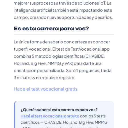
mejorar sus procesos a través de soluciones IoT. La
inteligencia artificial también está impactando este
campo, creando nuevas oportunidades y desafíos.
Es esta carrera para vos?
La única forma de saberlo con certeza es conocer
tu perfil vocacional. El test de TestVocacional.app
combina 5 metodologías científicas (CHASIDE,
Holland, Big Five, MMMG y VAK) para darte una
orientación personalizada. Son 21 preguntas, tarda
3 minutos y no requiere registro.
Hace el test vocacional gratis
¿Querés saber si esta carrera es para vos?
Hacé el test vocacional gratuito
con los 5 tests
científicos — CHASIDE, Holland, Big Five, MMMG