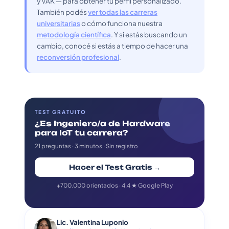
y VAK — para obtener tu perfil personalizado.
También podés
ver todas las carreras
universitarias
o cómo funciona nuestra
metodología científica
. Y si estás buscando un
cambio, conocé si estás a tiempo de hacer una
reconversión profesional
.
TEST GRATUITO
¿Es Ingeniero/a de Hardware
para IoT tu carrera?
21 preguntas · 3 minutos · Sin registro
Hacer el Test Gratis →
+700.000 orientados · 4.4 ★ Google Play
Lic. Valentina Luponio