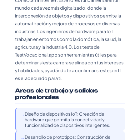
conectan a internet. Este rol es fundamental en un
mundo cada vez más digitalizado, donde la
interconexión de objetos y dispositivos permite la
automatización y mejora de procesos en diversas
industrias. Los ingenieros de hardware para IoT
trabajan en entornos como la domótica, la salud, la
agricultura y la industria 4.0. Los tests de
TestVocacional.app son herramientas útiles para
determinar si esta carrera se alinea con tus intereses
y habilidades, ayudándote a confirmar si este perfil
es el adecuado para ti.
Areas de trabajo y salidas
profesionales
Diseño de dispositivos IoT: Creación de
hardware que permita la conectividad y
funcionalidad de dispositivos inteligentes.
Desarrollo de prototipos: Construcción de