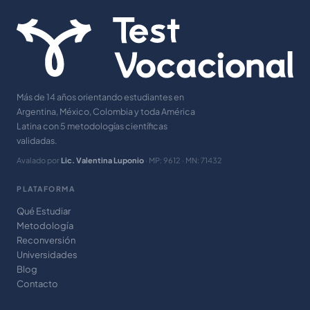
Más de 14 años orientando estudiantes en
Argentina, México, Colombia y toda América
Latina con 5 metodologías científicas
validadas.
Avalado por
Lic. Valentina Luponio
· MP: 9612 · MN: 71432
PLATAFORMA
Qué Estudiar
Metodología
Reconversión
Universidades
Blog
Contacto