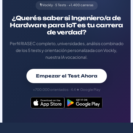
🎙️ Vockly · 5 Tests · +1.400 carreras
¿Querés saber si Ingeniero/a de
Hardware para IoT es tu carrera
de verdad?
Perfil RIASEC completo, universidades, análisis combinado
de los 5 tests y orientación personalizada con Vockly,
nuestra IA vocacional.
Empezar el Test Ahora
+700.000 orientados · 4.4 ★ Google Play