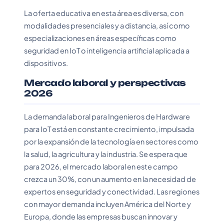
La oferta educativa en esta área es diversa, con
modalidades presenciales y a distancia, así como
especializaciones en áreas específicas como
seguridad en IoT o inteligencia artificial aplicada a
dispositivos.
Mercado laboral y perspectivas
2026
La demanda laboral para Ingenieros de Hardware
para IoT está en constante crecimiento, impulsada
por la expansión de la tecnología en sectores como
la salud, la agricultura y la industria. Se espera que
para 2026, el mercado laboral en este campo
crezca un 30%, con un aumento en la necesidad de
expertos en seguridad y conectividad. Las regiones
con mayor demanda incluyen América del Norte y
Europa, donde las empresas buscan innovar y