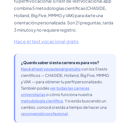
tu perfil vocacional. El test de TestVocacional.app
combina 5 metodologías científicas (CHASIDE,
Holland, Big Five, MMMG y VAK) para darte una
orientación personalizada. Son 21 preguntas, tarda
3 minutos y no requiere registro.
Hace el test vocacional gratis
¿Querés saber si esta carrera es para vos?
Hacé el test vocacional gratuito
con los 5 tests
científicos — CHASIDE, Holland, Big Five, MMMG
y VAK — para obtener tu perfil personalizado.
También podés
ver todas las carreras
universitarias
o cómo funciona nuestra
metodología científica
. Y si estás buscando un
cambio, conocé si estás a tiempo de hacer una
reconversión profesional
.