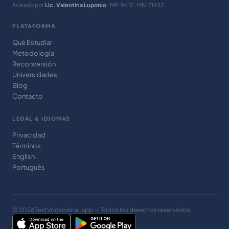
Avalado por
Lic. Valentina Luponio
· MP: 9612 · MN: 71432
PLATAFORMA
Qué Estudiar
Metodología
Reconversión
Universidades
Blog
Contacto
LEGAL & IDIOMAS
Privacidad
Términos
English
Português
© 2026 TestVocacional.app — Todos los derechos reservados.