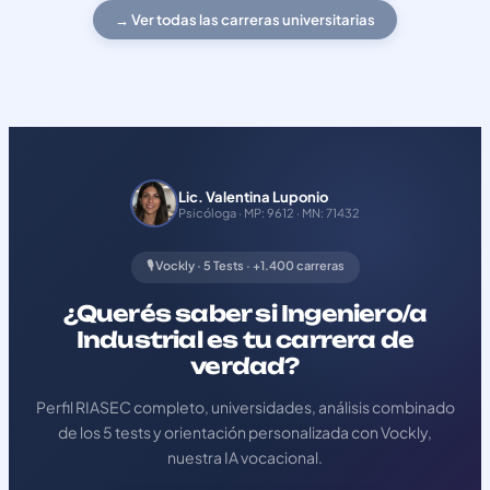
→ Ver todas las carreras universitarias
Lic. Valentina Luponio
Psicóloga · MP: 9612 · MN: 71432
🎙️ Vockly · 5 Tests · +1.400 carreras
¿Querés saber si Ingeniero/a
Industrial es tu carrera de
verdad?
Perfil RIASEC completo, universidades, análisis combinado
de los 5 tests y orientación personalizada con Vockly,
nuestra IA vocacional.