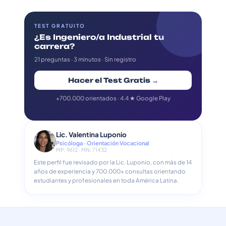
TEST GRATUITO
¿Es Ingeniero/a Industrial tu
carrera?
21 preguntas · 3 minutos · Sin registro
Hacer el Test Gratis →
+700.000 orientados · 4.4 ★ Google Play
Lic. Valentina Luponio
Psicóloga · Orientación Vocacional
MP: 9612 · MN: 71432
Este perfil fue revisado por la Lic. Luponio, con más de 14
años de experiencia y 700.000+ consultas orientando
estudiantes y profesionales en toda América Latina.