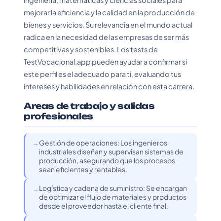
ingeniería, matemáticas y ciencias sociales para
mejorar la eficiencia y la calidad en la producción de
bienes y servicios. Su relevancia en el mundo actual
radica en la necesidad de las empresas de ser más
competitivas y sostenibles. Los tests de
TestVocacional.app pueden ayudar a confirmar si
este perfil es el adecuado para ti, evaluando tus
intereses y habilidades en relación con esta carrera.
Areas de trabajo y salidas
profesionales
Gestión de operaciones: Los ingenieros
industriales diseñan y supervisan sistemas de
producción, asegurando que los procesos
sean eficientes y rentables.
Logística y cadena de suministro: Se encargan
de optimizar el flujo de materiales y productos
desde el proveedor hasta el cliente final.