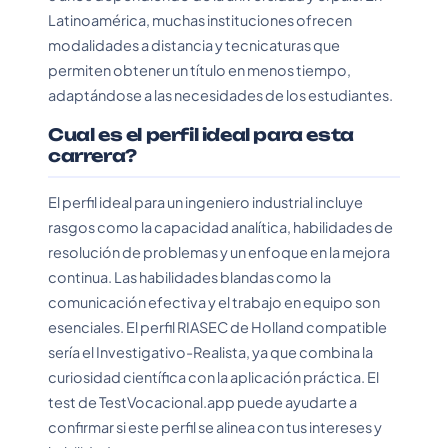
Latinoamérica, muchas instituciones ofrecen
modalidades a distancia y tecnicaturas que
permiten obtener un título en menos tiempo,
adaptándose a las necesidades de los estudiantes.
Cual es el perfil ideal para esta
carrera?
El perfil ideal para un ingeniero industrial incluye
rasgos como la capacidad analítica, habilidades de
resolución de problemas y un enfoque en la mejora
continua. Las habilidades blandas como la
comunicación efectiva y el trabajo en equipo son
esenciales. El perfil RIASEC de Holland compatible
sería el Investigativo-Realista, ya que combina la
curiosidad científica con la aplicación práctica. El
test de TestVocacional.app puede ayudarte a
confirmar si este perfil se alinea con tus intereses y