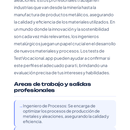
aleaciones. Estos profesionales trabajan en
industrias que van desde la minería hasta la
manufactura de productos metálicos, asegurando
la calidad y eficiencia de los materiales utilizados. En
un mundo donde la innovación y la sostenibilidad
son cada vez más relevantes, los ingenieros
metalúrgicos juegan un papel crucial en el desarrollo
de nuevos materiales y procesos. Los tests de
TestVocacional.app pueden ayudar a confirmar si
este perfil es el adecuado para ti, brindando una
evaluación precisa de tus intereses y habilidades.
Areas de trabajo y salidas
profesionales
Ingeniero de Procesos: Se encarga de
optimizar los procesos de producción de
metales y aleaciones, asegurando la calidad y
eficiencia.