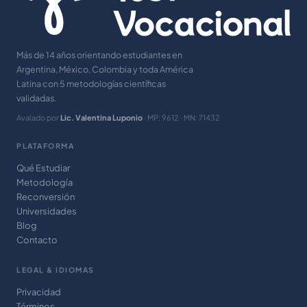
Más de 14 años orientando estudiantes en
Argentina, México, Colombia y toda América
Latina con 5 metodologías científicas
validadas.
Avalado por
Lic. Valentina Luponio
· MP: 9612 · MN: 71432
PLATAFORMA
Qué Estudiar
Metodología
Reconversión
Universidades
Blog
Contacto
LEGAL & IDIOMAS
Privacidad
Términos