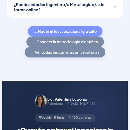
¿Puedo estudiar Ingeniero/a Metalúrgico/a de
forma online?
→ Hacer el test vocacional gratuito
→ Conocer la metodología científica
→ Ver todas las carreras universitarias
Lic. Valentina Luponio
Psicóloga · MP: 9612 · MN: 71432
🎙️ Vockly · 5 Tests · +1.400 carreras