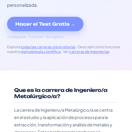
personalizada.
Hacer el Test Gratis →
21 preguntas · 3 minutos · Sin registro
Explora
todas las carreras universitarias
· Descubrí cómo funciona
nuestra
metodología científica
· Ver
carreras de Ingenierías
Que es la carrera de Ingeniero/a
Metalúrgico/a?
La carrera de Ingeniero/a Metalúrgico/a se centra
en el estudio y la aplicación de procesos para la
extracción, transformación y análisis de metales y