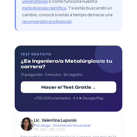
universitarias
o cómo funciona nuestra
metodología científica
. Y si estás buscando un
cambio, conocé si estás a tiempo de hacer una
reconversión profesional
.
TEST GRATUITO
¿Es Ingeniero/a Metalúrgico/a tu
carrera?
21 preguntas · 3 minutos · Sin registro
Hacer el Test Gratis →
+700.000 orientados · 4.4 ★ Google Play
Lic. Valentina Luponio
Psicóloga · Orientación Vocacional
MP: 9612 · MN: 71432
Este perfil fue revisado por la Lic. Luponio, con más de 14