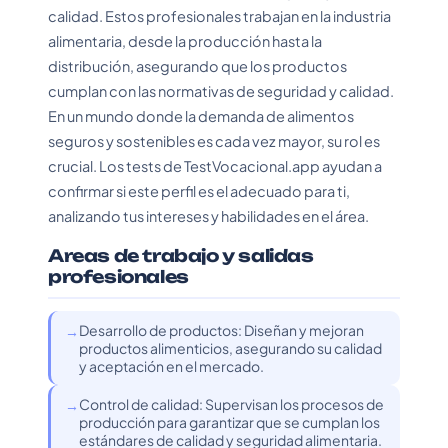
calidad. Estos profesionales trabajan en la industria
alimentaria, desde la producción hasta la
distribución, asegurando que los productos
cumplan con las normativas de seguridad y calidad.
En un mundo donde la demanda de alimentos
seguros y sostenibles es cada vez mayor, su rol es
crucial. Los tests de TestVocacional.app ayudan a
confirmar si este perfil es el adecuado para ti,
analizando tus intereses y habilidades en el área.
Areas de trabajo y salidas
profesionales
Desarrollo de productos: Diseñan y mejoran
productos alimenticios, asegurando su calidad
y aceptación en el mercado.
Control de calidad: Supervisan los procesos de
producción para garantizar que se cumplan los
estándares de calidad y seguridad alimentaria.