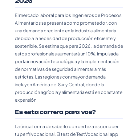
2026
El mercado laboral para los Ingenieros de Procesos
Alimentarios se presenta como prometedor, con
una demanda creciente en la industria alimentaria
debido a la necesidad de producción eficiente y
sostenible. Se estima que para 2026, la demanda de
estos profesionales aumentará un 10%, impulsada
por la innovación tecnológica y la implementación
de normativas de seguridad alimentaria más
estrictas. Las regiones con mayor demanda
incluyen América del Sur y Central, donde la
producción agrícola y alimentaria está en constante
expansión.
Es esta carrera para vos?
La única forma de saberlo con certeza es conocer
tu perfil vocacional. El test de TestVocacional.app