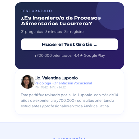
TEST GRATUITO
¿Es Ingeniero/a de Procesos
Alimentarios tu carrera?
21 preguntas · 3 minutos · Sin registro
Hacer el Test Gratis →
+700.000 orientados · 4.4 ★ Google Play
Lic. Valentina Luponio
Psicóloga · Orientación Vocacional
MP: 9612 · MN: 71432
Este perfil fue revisado por la Lic. Luponio, con más de 14
años de experiencia y 700.000+ consultas orientando
estudiantes y profesionales en toda América Latina.