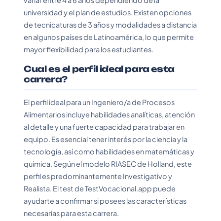
variar entre 4 a 6 años dependiendo de la
universidad y el plan de estudios. Existen opciones
de tecnicaturas de 3 años y modalidades a distancia
en algunos países de Latinoamérica, lo que permite
mayor flexibilidad para los estudiantes.
Cual es el perfil ideal para esta
carrera?
El perfil ideal para un Ingeniero/a de Procesos
Alimentarios incluye habilidades analíticas, atención
al detalle y una fuerte capacidad para trabajar en
equipo. Es esencial tener interés por la ciencia y la
tecnología, así como habilidades en matemáticas y
química. Según el modelo RIASEC de Holland, este
perfil es predominantemente Investigativo y
Realista. El test de TestVocacional.app puede
ayudarte a confirmar si posees las características
necesarias para esta carrera.