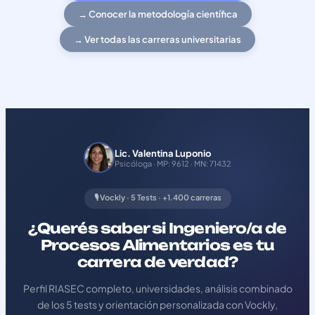
→ Conocer la metodología científica
→ Ver todas las carreras universitarias
Lic. Valentina Luponio
Psicóloga · MP: 9612 · MN: 71432
🎙️ Vockly · 5 Tests · +1.400 carreras
¿Querés saber si Ingeniero/a de
Procesos Alimentarios es tu
carrera de verdad?
Perfil RIASEC completo, universidades, análisis combinado
de los 5 tests y orientación personalizada con Vockly,