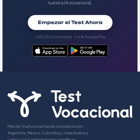
nuestra IA vocacional.
Empezar el Test Ahora
+700.000 orientados · 4.4 ★ Google Play
Más de 14 años orientando estudiantes en
Argentina, México, Colombia y toda América
Latina con 5 metodologías científicas