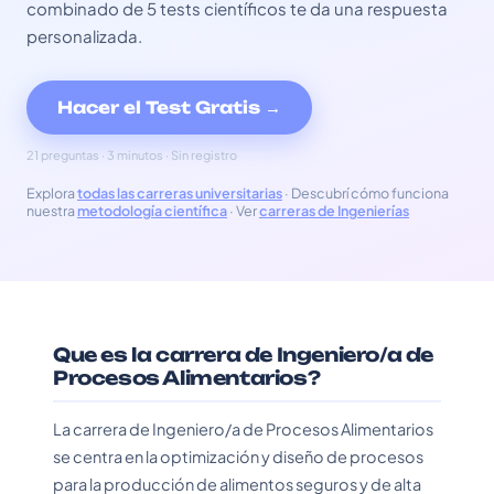
combinado de 5 tests científicos te da una respuesta
personalizada.
Hacer el Test Gratis →
21 preguntas · 3 minutos · Sin registro
Explora
todas las carreras universitarias
· Descubrí cómo funciona
nuestra
metodología científica
· Ver
carreras de Ingenierías
Que es la carrera de Ingeniero/a de
Procesos Alimentarios?
La carrera de Ingeniero/a de Procesos Alimentarios
se centra en la optimización y diseño de procesos
para la producción de alimentos seguros y de alta