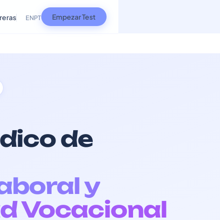
Empezar Test
reras
EN
PT
dico de
Laboral y
d Vocacional