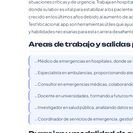
situaciones críticas y de urgencia. Trabaja en hospi
donde su labor es vital para estabilizar a los pacient
crecido en los últimos años debido al aumento de 
TestVocacional.app son herramientas útiles que ayuda
y habilidades necesarias para esta carrera desafiante
Areas de trabajo y salidas
Médico de emergencias en hospitales, donde se en
Especialista en ambulancias, proporcionando aten
Consultor en emergencias médicas, colaborando c
Docente en universidades, formando a futuros mé
Investigador en salud pública, analizando datos
Coordinador de servicios de emergencia, gestiona