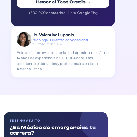
Hacer el Test Gratis →
+700.000 orientados · 4.4 ★ Google Play
Lic. Valentina Luponio
Psicóloga · Orientación Vocacional
MP: 9612 · MN: 71432
Este perfil fue revisado por la Lic. Luponio, con más de
14 años de experiencia y 700.000+ consultas
orientando estudiantes y profesionales en toda
América Latina.
TEST GRATUITO
¿Es Médico de emergencias tu
carrera?