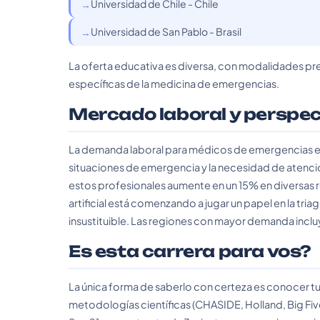
Universidad de Chile - Chile
Universidad de San Pablo - Brasil
La oferta educativa es diversa, con modalidades pre
específicas de la medicina de emergencias.
Mercado laboral y perspe
La demanda laboral para médicos de emergencias es
situaciones de emergencia y la necesidad de atenci
estos profesionales aumente en un 15% en diversas r
artificial está comenzando a jugar un papel en la tri
insustituible. Las regiones con mayor demanda inclu
Es esta carrera para vos?
La única forma de saberlo con certeza es conocer tu
metodologías científicas (CHASIDE, Holland, Big Fiv