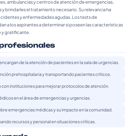
tales, ambulancias y centros de atención de emergencias,
es y brindarles el tratamiento necesario. Su relevancia ha
accidentes y enfermedades agudas. Los tests de
n a los aspirantes a determinar si poseen las características
 y gratificante.
 profesionales
cargan de la atención de pacientes en la sala de urgencias.
ción prehospitalaria y transportando pacientes críticos.
on instituciones para mejorar protocolos de atención.
dicos en el área de emergencias y urgencias.
 sobre emergencias médicas y su impacto en la comunidad.
ndo recursos y personal en situaciones críticas.