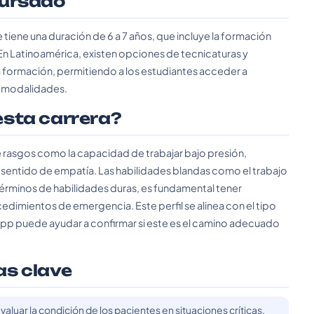
cursado
iene una duración de 6 a 7 años, que incluye la formación
En Latinoamérica, existen opciones de tecnicaturas y
formación, permitiendo a los estudiantes acceder a
s modalidades.
 esta carrera?
e rasgos como la capacidad de trabajar bajo presión,
 sentido de empatía. Las habilidades blandas como el trabajo
términos de habilidades duras, es fundamental tener
dimientos de emergencia. Este perfil se alinea con el tipo
.app puede ayudar a confirmar si este es el camino adecuado
as clave
luar la condición de los pacientes en situaciones críticas.