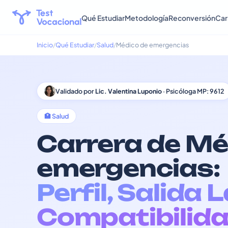
Qué Estudiar
Metodología
Reconversión
Car
Inicio
Qué Estudiar
Salud
Médico de emergencias
Validado por
Lic. Valentina Luponio
· Psicóloga MP: 9612
🏥 Salud
Carrera de Mé
emergencias:
Perfil, Salida 
Compatibilida