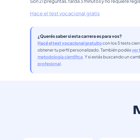
Son 21 preguntas, tarda 3 minutos y no requiere regis
Hace el test vocacional gratis
¿Querés saber si esta carrera es para vos?
Hacé el test vocacional gratuito
con los 5 tests cie
obtener tu perfil personalizado. También podés
ver 
metodología científica
. Y si estás buscando un cam
profesional
.