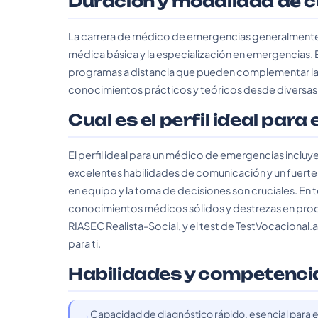
Duracion y modalidad de 
La carrera de médico de emergencias generalmente t
médica básica y la especialización en emergencias. 
programas a distancia que pueden complementar la 
conocimientos prácticos y teóricos desde diversa
Cual es el perfil ideal para
El perfil ideal para un médico de emergencias incluy
excelentes habilidades de comunicación y un fuerte
en equipo y la toma de decisiones son cruciales. En 
conocimientos médicos sólidos y destrezas en proce
RIASEC Realista-Social, y el test de TestVocacional
para ti.
Habilidades y competenci
Capacidad de diagnóstico rápido, esencial para eva