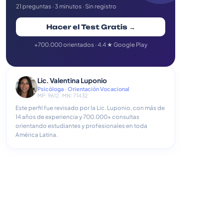
21 preguntas · 3 minutos · Sin registro
Hacer el Test Gratis →
+700.000 orientados · 4.4 ★ Google Play
Lic. Valentina Luponio
Psicóloga · Orientación Vocacional
MP: 9612 · MN: 71432
Este perfil fue revisado por la Lic. Luponio, con más de
14 años de experiencia y 700.000+ consultas
orientando estudiantes y profesionales en toda
América Latina.