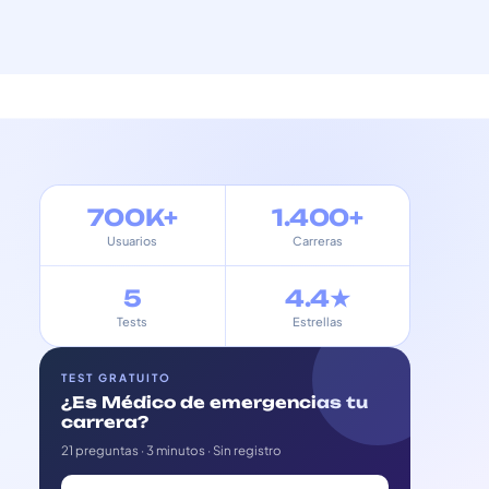
700K+
1.400+
Usuarios
Carreras
5
4.4★
Tests
Estrellas
TEST GRATUITO
¿Es Médico de emergencias tu
carrera?
21 preguntas · 3 minutos · Sin registro