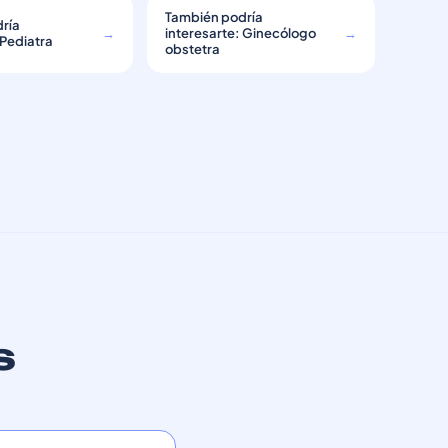
También podría
ría
→
interesarte: Ginecólogo
→
 Pediatra
obstetra
s