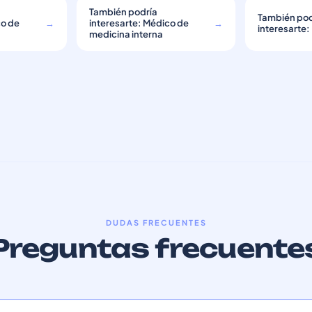
También podría
También pod
co de
→
interesarte: Médico de
→
interesarte:
medicina interna
DUDAS FRECUENTES
Preguntas frecuente