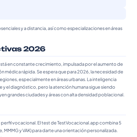
senciales y a distancia, así como especializaciones en áreas
ctivas 2026
tá en constante crecimiento, impulsada por el aumento de
ón médica rápida. Se espera que para 2026, la necesidad de
egiones, especialmente en áreas urbanas. La inteligencia
age y el diagnóstico, pero la atención humana sigue siendo
yen grandes ciudades y áreas con alta densidad poblacional.
 perfil vocacional. El test de TestVocacional.app combina 5
e, MMMG y VAK) para darte una orientación personalizada.