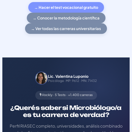
→ Hacer el test vocacional gratuito
→ Conocer la metodología científica
→ Ver todas las carreras universitarias
Lic. Valentina Luponio
Psicóloga · MP: 9612 · MN: 71432
🎙️ Vockly · 5 Tests · +1.400 carreras
¿Querés saber si Microbiólogo/a
es tu carrera de verdad?
Perfil RIASEC completo, universidades, análisis combinado