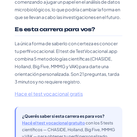
comenzando a jugar un papel en el análisis de datos
microbiológicos, lo que podría cambiar la forma en
que se llevan a cabo las investigaciones en el futuro.
Es esta carrera para vos?
La única forma de saberlo con certeza es conocer
tu perfil vocacional. El test de TestVocacional.app
combina 5 metodologías científicas (CHASIDE,
Holland, Big Five, MMMG y VAK) para darte una
orientación personalizada. Son 21 preguntas, tarda
3 minutos y no requiere registro.
Hace el test vocacional gratis
¿Querés saber si esta carrera es para vos?
Hacé el test vocacional gratuito
con los 5 tests
científicos — CHASIDE, Holland, Big Five, MMMG
y VAK — para obtener tu perfil personalizado.