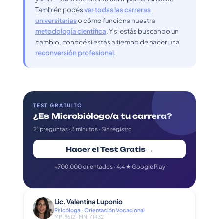
También podés
ver todas las carreras
universitarias
o cómo funciona nuestra
metodología científica
. Y si estás buscando un
cambio, conocé si estás a tiempo de hacer una
reconversión profesional
.
TEST GRATUITO
¿Es Microbiólogo/a tu carrera?
21 preguntas · 3 minutos · Sin registro
Hacer el Test Gratis →
+700.000 orientados · 4.4 ★ Google Play
Lic. Valentina Luponio
Psicóloga · Orientación Vocacional
MP: 9612 · MN: 71432