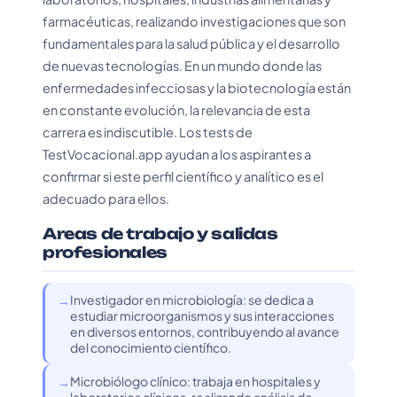
farmacéuticas, realizando investigaciones que son
fundamentales para la salud pública y el desarrollo
de nuevas tecnologías. En un mundo donde las
enfermedades infecciosas y la biotecnología están
en constante evolución, la relevancia de esta
carrera es indiscutible. Los tests de
TestVocacional.app ayudan a los aspirantes a
confirmar si este perfil científico y analítico es el
adecuado para ellos.
Areas de trabajo y salidas
profesionales
Investigador en microbiología: se dedica a
estudiar microorganismos y sus interacciones
en diversos entornos, contribuyendo al avance
del conocimiento científico.
Microbiólogo clínico: trabaja en hospitales y