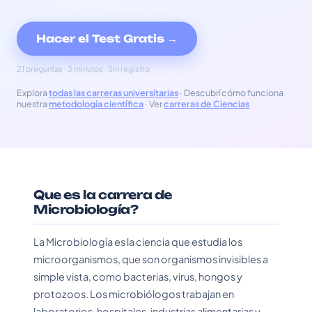
Hacer el Test Gratis →
21 preguntas · 3 minutos · Sin registro
Explora
todas las carreras universitarias
· Descubrí cómo funciona
nuestra
metodología científica
· Ver
carreras de Ciencias
Que es la carrera de
Microbiología?
La Microbiología es la ciencia que estudia los
microorganismos, que son organismos invisibles a
simple vista, como bacterias, virus, hongos y
protozoos. Los microbiólogos trabajan en
laboratorios, hospitales, industrias alimentarias y