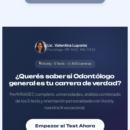
Lic. Valentina Luponio
Psicóloga · MP: 9612 · MN: 71432
🎙️ Vockly · 5 Tests · +1.400 carreras
¿Querés saber si Odontólogo
general es tu carrera de verdad?
Perfil RIASEC completo, universidades, análisis combinado
de los 5 tests y orientación personalizada con Vockly,
nuestra IA vocacional.
Empezar el Test Ahora