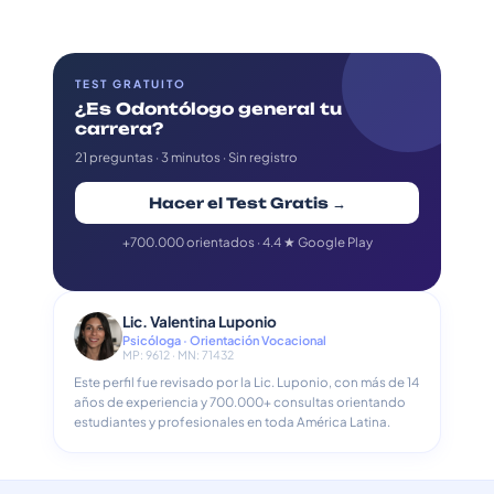
TEST GRATUITO
¿Es Odontólogo general tu
carrera?
21 preguntas · 3 minutos · Sin registro
Hacer el Test Gratis →
+700.000 orientados · 4.4 ★ Google Play
Lic. Valentina Luponio
Psicóloga · Orientación Vocacional
MP: 9612 · MN: 71432
Este perfil fue revisado por la Lic. Luponio, con más de 14
años de experiencia y 700.000+ consultas orientando
estudiantes y profesionales en toda América Latina.