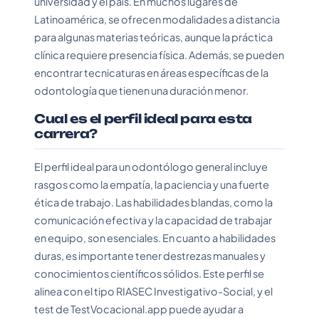
universidad y el país. En muchos lugares de
Latinoamérica, se ofrecen modalidades a distancia
para algunas materias teóricas, aunque la práctica
clínica requiere presencia física. Además, se pueden
encontrar tecnicaturas en áreas específicas de la
odontología que tienen una duración menor.
Cual es el perfil ideal para esta
carrera?
El perfil ideal para un odontólogo general incluye
rasgos como la empatía, la paciencia y una fuerte
ética de trabajo. Las habilidades blandas, como la
comunicación efectiva y la capacidad de trabajar
en equipo, son esenciales. En cuanto a habilidades
duras, es importante tener destrezas manuales y
conocimientos científicos sólidos. Este perfil se
alinea con el tipo RIASEC Investigativo-Social, y el
test de TestVocacional.app puede ayudar a