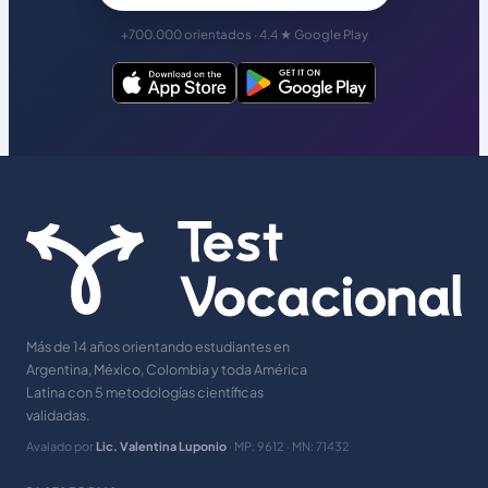
+700.000 orientados · 4.4 ★ Google Play
Más de 14 años orientando estudiantes en
Argentina, México, Colombia y toda América
Latina con 5 metodologías científicas
validadas.
Avalado por
Lic. Valentina Luponio
· MP: 9612 · MN: 71432