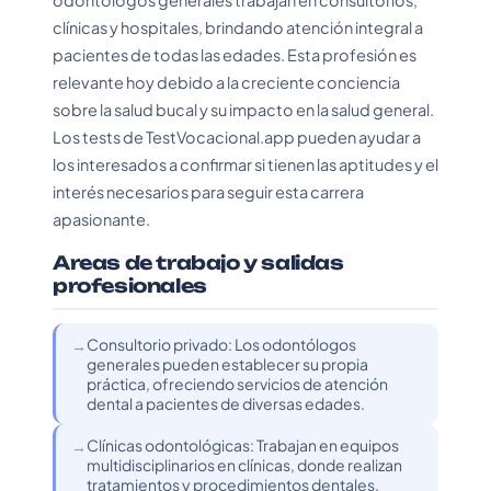
odontólogos generales trabajan en consultorios,
clínicas y hospitales, brindando atención integral a
pacientes de todas las edades. Esta profesión es
relevante hoy debido a la creciente conciencia
sobre la salud bucal y su impacto en la salud general.
Los tests de TestVocacional.app pueden ayudar a
los interesados a confirmar si tienen las aptitudes y el
interés necesarios para seguir esta carrera
apasionante.
Areas de trabajo y salidas
profesionales
Consultorio privado: Los odontólogos
generales pueden establecer su propia
práctica, ofreciendo servicios de atención
dental a pacientes de diversas edades.
Clínicas odontológicas: Trabajan en equipos
multidisciplinarios en clínicas, donde realizan
tratamientos y procedimientos dentales.