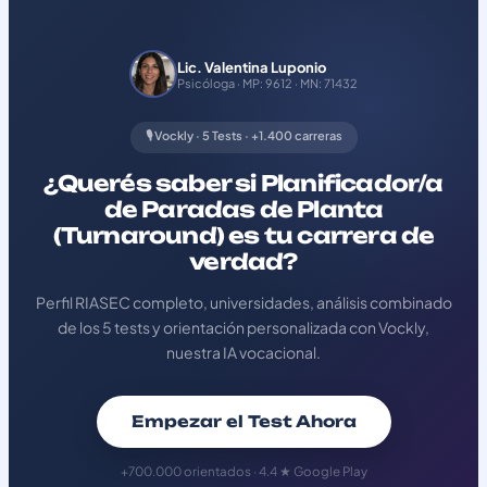
Lic. Valentina Luponio
Psicóloga · MP: 9612 · MN: 71432
🎙️ Vockly · 5 Tests · +1.400 carreras
¿Querés saber si Planificador/a
de Paradas de Planta
(Turnaround) es tu carrera de
verdad?
Perfil RIASEC completo, universidades, análisis combinado
de los 5 tests y orientación personalizada con Vockly,
nuestra IA vocacional.
Empezar el Test Ahora
+700.000 orientados · 4.4 ★ Google Play