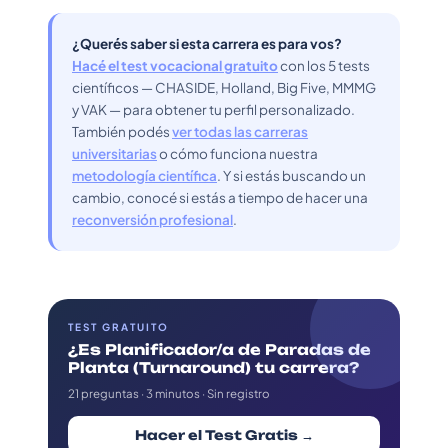
¿Querés saber si esta carrera es para vos?
Hacé el test vocacional gratuito
con los 5 tests
científicos — CHASIDE, Holland, Big Five, MMMG
y VAK — para obtener tu perfil personalizado.
También podés
ver todas las carreras
universitarias
o cómo funciona nuestra
metodología científica
. Y si estás buscando un
cambio, conocé si estás a tiempo de hacer una
reconversión profesional
.
TEST GRATUITO
¿Es Planificador/a de Paradas de
Planta (Turnaround) tu carrera?
21 preguntas · 3 minutos · Sin registro
Hacer el Test Gratis →