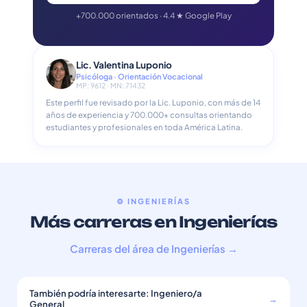
+700.000 orientados · 4.4 ★ Google Play
Lic. Valentina Luponio
Psicóloga · Orientación Vocacional
MP: 9612 · MN: 71432
Este perfil fue revisado por la Lic. Luponio, con más de 14
años de experiencia y 700.000+ consultas orientando
estudiantes y profesionales en toda América Latina.
⚙️ INGENIERÍAS
Más carreras en Ingenierías
Carreras del área de Ingenierías →
También podría interesarte: Ingeniero/a
→
General