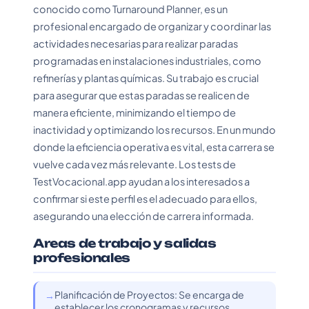
conocido como Turnaround Planner, es un
profesional encargado de organizar y coordinar las
actividades necesarias para realizar paradas
programadas en instalaciones industriales, como
refinerías y plantas químicas. Su trabajo es crucial
para asegurar que estas paradas se realicen de
manera eficiente, minimizando el tiempo de
inactividad y optimizando los recursos. En un mundo
donde la eficiencia operativa es vital, esta carrera se
vuelve cada vez más relevante. Los tests de
TestVocacional.app ayudan a los interesados a
confirmar si este perfil es el adecuado para ellos,
asegurando una elección de carrera informada.
Areas de trabajo y salidas
profesionales
Planificación de Proyectos: Se encarga de
establecer los cronogramas y recursos