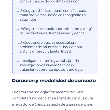
como el cáncer de próstata y de riñón.
Urólogo pediátrico: trabaja con niños para
tratar problemas urológicos congénitos o
adquiridos.
Urólogo reconstructivo: se enfoca en la cirugía
reconstructiva del tracto urinario y genital.
Urólogo andrólogo: se especializa en
problemas de salud masculina, como la
disfunción eréctil y la infertilidad.
Investigador en urología: trabaja en la
investigación de nuevas técnicas y
tratamientos en el campo de la urología.
Duracion y modalidad de cursado
La carrera de urología típicamente requiere
completar una licenciatura en medicina, que dura
alrededor de 6 años, seguida de una residencia en