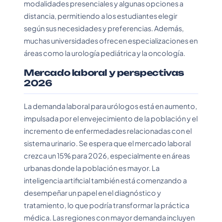
modalidades presenciales y algunas opciones a
distancia, permitiendo a los estudiantes elegir
según sus necesidades y preferencias. Además,
muchas universidades ofrecen especializaciones en
áreas como la urología pediátrica y la oncología.
Mercado laboral y perspectivas
2026
La demanda laboral para urólogos está en aumento,
impulsada por el envejecimiento de la población y el
incremento de enfermedades relacionadas con el
sistema urinario. Se espera que el mercado laboral
crezca un 15% para 2026, especialmente en áreas
urbanas donde la población es mayor. La
inteligencia artificial también está comenzando a
desempeñar un papel en el diagnóstico y
tratamiento, lo que podría transformar la práctica
médica. Las regiones con mayor demanda incluyen