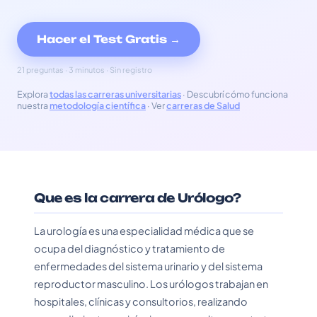
Hacer el Test Gratis →
21 preguntas · 3 minutos · Sin registro
Explora
todas las carreras universitarias
· Descubrí cómo funciona
nuestra
metodología científica
· Ver
carreras de Salud
Que es la carrera de Urólogo?
La urología es una especialidad médica que se
ocupa del diagnóstico y tratamiento de
enfermedades del sistema urinario y del sistema
reproductor masculino. Los urólogos trabajan en
hospitales, clínicas y consultorios, realizando