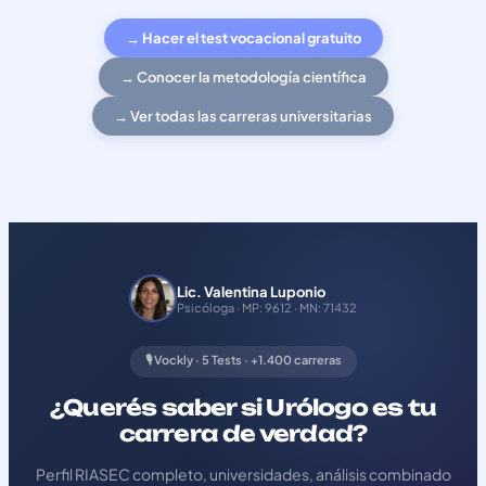
→ Hacer el test vocacional gratuito
→ Conocer la metodología científica
→ Ver todas las carreras universitarias
Lic. Valentina Luponio
Psicóloga · MP: 9612 · MN: 71432
🎙️ Vockly · 5 Tests · +1.400 carreras
¿Querés saber si Urólogo es tu
carrera de verdad?
Perfil RIASEC completo, universidades, análisis combinado