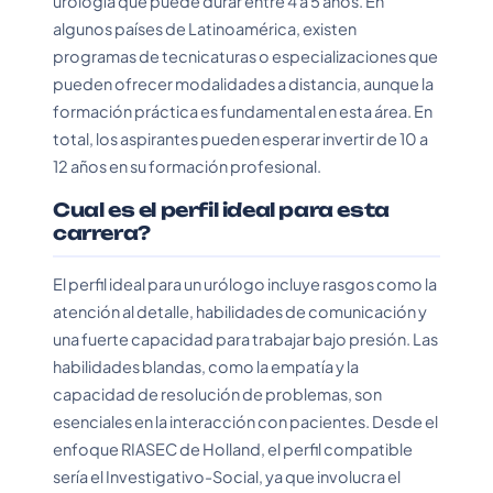
urología que puede durar entre 4 a 5 años. En
algunos países de Latinoamérica, existen
programas de tecnicaturas o especializaciones que
pueden ofrecer modalidades a distancia, aunque la
formación práctica es fundamental en esta área. En
total, los aspirantes pueden esperar invertir de 10 a
12 años en su formación profesional.
Cual es el perfil ideal para esta
carrera?
El perfil ideal para un urólogo incluye rasgos como la
atención al detalle, habilidades de comunicación y
una fuerte capacidad para trabajar bajo presión. Las
habilidades blandas, como la empatía y la
capacidad de resolución de problemas, son
esenciales en la interacción con pacientes. Desde el
enfoque RIASEC de Holland, el perfil compatible
sería el Investigativo-Social, ya que involucra el