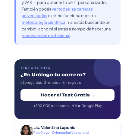
y VAK — para obtener tu perfil personalizado.
También podés
ver todas las carreras
universitarias
o cómo funciona nuestra
metodología científica
. Y si estás buscando un
cambio, conocé si estás a tiempo de hacer una
reconversión profesional
.
TEST GRATUITO
¿Es Urólogo tu carrera?
21 preguntas · 3 minutos · Sin registro
Hacer el Test Gratis →
+700.000 orientados · 4.4 ★ Google Play
Lic. Valentina Luponio
Psicóloga · Orientación Vocacional