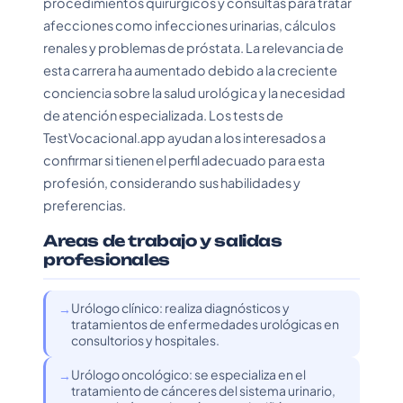
procedimientos quirúrgicos y consultas para tratar
afecciones como infecciones urinarias, cálculos
renales y problemas de próstata. La relevancia de
esta carrera ha aumentado debido a la creciente
conciencia sobre la salud urológica y la necesidad
de atención especializada. Los tests de
TestVocacional.app ayudan a los interesados a
confirmar si tienen el perfil adecuado para esta
profesión, considerando sus habilidades y
preferencias.
Areas de trabajo y salidas
profesionales
Urólogo clínico: realiza diagnósticos y
tratamientos de enfermedades urológicas en
consultorios y hospitales.
Urólogo oncológico: se especializa en el
tratamiento de cánceres del sistema urinario,