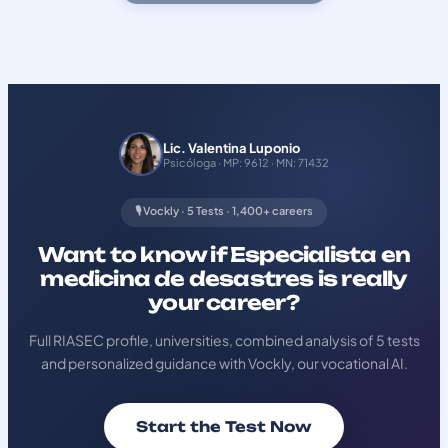
Lic. Valentina Luponio
Psicóloga · MP: 9612 · MN: 71432
🎙️ Vockly · 5 Tests · 1,400+ careers
Want to know if Especialista en
medicina de desastres is really
your career?
Full RIASEC profile, universities, combined analysis of 5 tests
and personalized guidance with Vockly, our vocational AI.
Start the Test Now