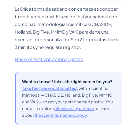
La única forma de saberlo con certeza es conocer
tu perfil vocacional. El test de TestVocacional.app
combina 5 metodologías científicas (CHASIDE,
Holland, Big Five, MMMG y VAK) para darte una
orientación personalizada. Son 21 preguntas, tarda
3 minutos y no requiere registro.
Hace el test vocacional gratis
Want to know if this is the right career for you?
Take the free vocational test
with 5 scientific
methods — CHASIDE, Holland, Big Five, MMMG
and VAK — to get your personalized profile. You
can also explore
all university careers
or learn
about
the scientific methodology
.