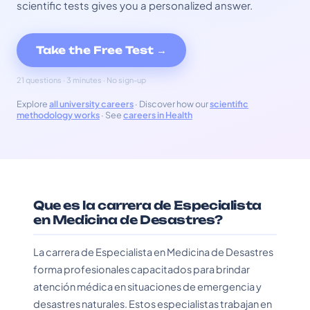
scientific tests gives you a personalized answer.
Take the Free Test →
21 questions · 3 minutes · No sign-up
Explore
all university careers
· Discover how our
scientific
methodology works
· See
careers in Health
Que es la carrera de Especialista
en Medicina de Desastres?
La carrera de Especialista en Medicina de Desastres
forma profesionales capacitados para brindar
atención médica en situaciones de emergencia y
desastres naturales. Estos especialistas trabajan en