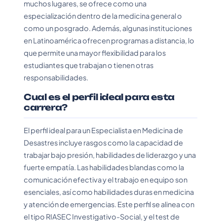
muchos lugares, se ofrece como una
especialización dentro de la medicina general o
como un posgrado. Además, algunas instituciones
en Latinoamérica ofrecen programas a distancia, lo
que permite una mayor flexibilidad para los
estudiantes que trabajan o tienen otras
responsabilidades.
Cual es el perfil ideal para esta
carrera?
El perfil ideal para un Especialista en Medicina de
Desastres incluye rasgos como la capacidad de
trabajar bajo presión, habilidades de liderazgo y una
fuerte empatía. Las habilidades blandas como la
comunicación efectiva y el trabajo en equipo son
esenciales, así como habilidades duras en medicina
y atención de emergencias. Este perfil se alinea con
el tipo RIASEC Investigativo-Social, y el test de