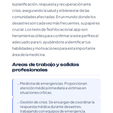
la planificación, respuesta y recuperación ante
crisis, asegurando la salud y el bienestar de las
comunidades afectadas. En un mundo donde los
desastres son cada vez más frecuentes, su papel es
crucial. Los tests de TestVocacional.app son
herramientas útiles para confirmar si este perfil es el
adecuado para ti, ayudándote a identificar tus
habilidades y motivaciones para esta importante
área de la medicina.
Areas de trabajo y salidas
profesionales
Medicina de emergencias: Proporcionan
atención médica inmediata a víctimas en
situaciones críticas.
Gestión de crisis: Se encargan de coordinar la
respuesta médica durante desastres,
trabajando con equipos de emergencia.