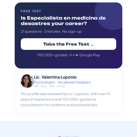
FREE TEST
Is Especialista en medicina de
desastres your career?
21 questions · 3 minutes · No sign-up
Take the Free Test →
700,000+ guided · 4.4 ★ Google Play
Lic. Valentina Luponio
Psychologist · Vocational Guidance
MP: 9612 · MN: 71432
This profile was reviewed by Lic. Luponio, with over 14
years of experience and 700,000+ guidance
consultations for students and professionals.