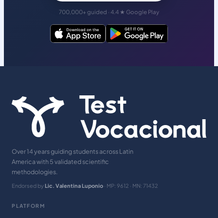
700,000+ guided · 4.4 ★ Google Play
Over 14 years guiding students across Latin
America with 5 validated scientific
methodologies.
Endorsed by
Lic. Valentina Luponio
· MP: 9612 · MN: 71432
PLATFORM