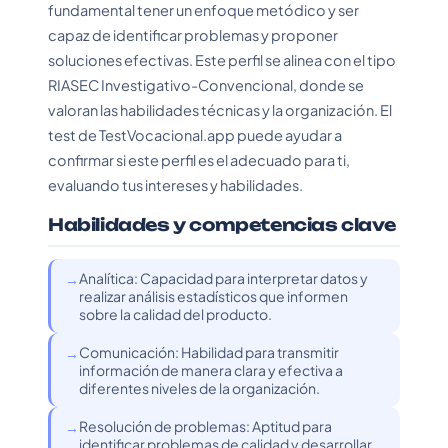
fundamental tener un enfoque metódico y ser
capaz de identificar problemas y proponer
soluciones efectivas. Este perfil se alinea con el tipo
RIASEC Investigativo-Convencional, donde se
valoran las habilidades técnicas y la organización. El
test de TestVocacional.app puede ayudar a
confirmar si este perfil es el adecuado para ti,
evaluando tus intereses y habilidades.
Habilidades y competencias clave
Analítica: Capacidad para interpretar datos y
realizar análisis estadísticos que informen
sobre la calidad del producto.
Comunicación: Habilidad para transmitir
información de manera clara y efectiva a
diferentes niveles de la organización.
Resolución de problemas: Aptitud para
identificar problemas de calidad y desarrollar