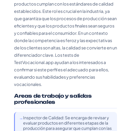
productos cumplan con los estándares de calidad
establecidos. Este rol es crucial en la industria, ya
que garantiza que los procesos de producción sean
eficientes y que los productos finales sean seguros
y confiables para el consumidor. En un contexto
donde la competencia es feroz y las expectativas
de los clientes son altas, la calidad se convierte en un
diferenciador clave. Los tests de
TestVocacional.app ayudan a los interesados a
confirmar si este perfil es el adecuado para ellos,
evaluando sus habilidades y preferencias
vocacionales.
Areas de trabajo y salidas
profesionales
Inspector de Calidad: Se encarga de revisar y
evaluar productos en diferentes etapas de la
producción para asegurar que cumplan con las