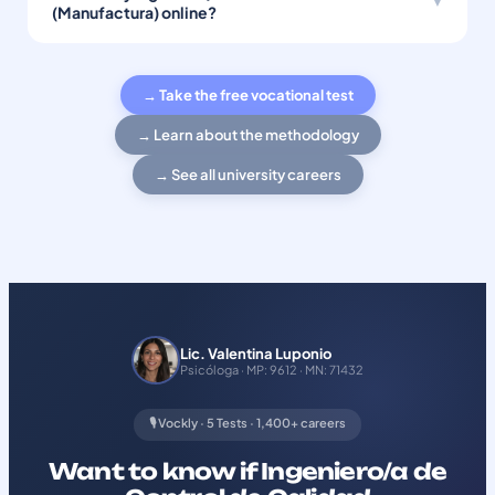
(Manufactura) online?
→ Take the free vocational test
→ Learn about the methodology
→ See all university careers
Lic. Valentina Luponio
Psicóloga · MP: 9612 · MN: 71432
🎙️ Vockly · 5 Tests · 1,400+ careers
Want to know if Ingeniero/a de