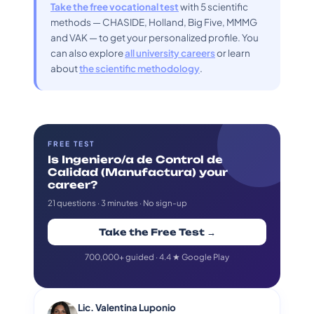
Take the free vocational test
with 5 scientific
methods — CHASIDE, Holland, Big Five, MMMG
and VAK — to get your personalized profile. You
can also explore
all university careers
or learn
about
the scientific methodology
.
FREE TEST
Is Ingeniero/a de Control de
Calidad (Manufactura) your
career?
21 questions · 3 minutes · No sign-up
Take the Free Test →
700,000+ guided · 4.4 ★ Google Play
Lic. Valentina Luponio