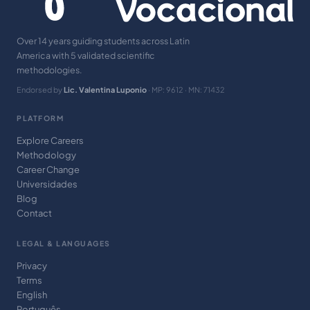
Over 14 years guiding students across Latin
America with 5 validated scientific
methodologies.
Endorsed by
Lic. Valentina Luponio
· MP: 9612 · MN: 71432
PLATFORM
Explore Careers
Methodology
Career Change
Universidades
Blog
Contact
LEGAL & LANGUAGES
Privacy
Terms
English
Português