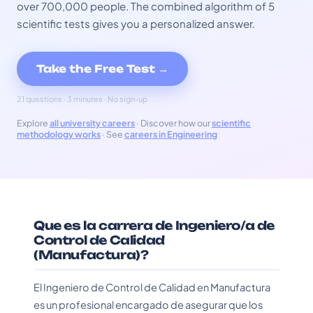
over 700,000 people. The combined algorithm of 5
scientific tests gives you a personalized answer.
Take the Free Test →
21 questions · 3 minutes · No sign-up
Explore
all university careers
· Discover how our
scientific
methodology works
· See
careers in Engineering
Que es la carrera de Ingeniero/a de
Control de Calidad
(Manufactura)?
El Ingeniero de Control de Calidad en Manufactura
es un profesional encargado de asegurar que los