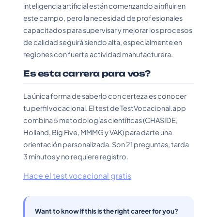
inteligencia artificial están comenzando a influir en
este campo, pero la necesidad de profesionales
capacitados para supervisar y mejorar los procesos
de calidad seguirá siendo alta, especialmente en
regiones con fuerte actividad manufacturera.
Es esta carrera para vos?
La única forma de saberlo con certeza es conocer
tu perfil vocacional. El test de TestVocacional.app
combina 5 metodologías científicas (CHASIDE,
Holland, Big Five, MMMG y VAK) para darte una
orientación personalizada. Son 21 preguntas, tarda
3 minutos y no requiere registro.
Hace el test vocacional gratis
Want to know if this is the right career for you?