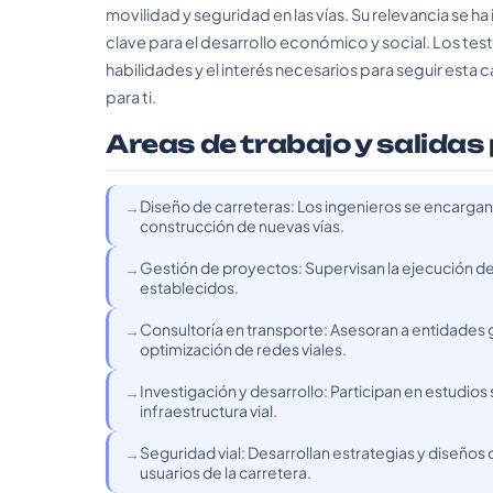
movilidad y seguridad en las vías. Su relevancia se 
clave para el desarrollo económico y social. Los test
habilidades y el interés necesarios para seguir esta
para ti.
Areas de trabajo y salidas
Diseño de carreteras: Los ingenieros se encargan 
construcción de nuevas vías.
Gestión de proyectos: Supervisan la ejecución d
establecidos.
Consultoría en transporte: Asesoran a entidades 
optimización de redes viales.
Investigación y desarrollo: Participan en estudios
infraestructura vial.
Seguridad vial: Desarrollan estrategias y diseños
usuarios de la carretera.