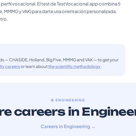
 perfil vocacional. El test de TestVocacional.app combina 5
e, MMMG y VAK) para darte una orientación personalizada.
tro.
ods — CHASIDE, Holland, Big Five, MMMG and VAK — to get your
sity careers
or learn about
the scientific methodology
.
⚙️ ENGINEERING
e careers in Enginee
Careers in Engineering →