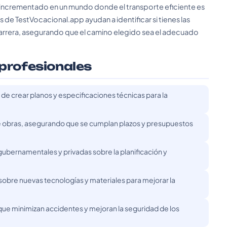
ha incrementado en un mundo donde el transporte eficiente es
s de TestVocacional.app ayudan a identificar si tienes las
 carrera, asegurando que el camino elegido sea el adecuado
 profesionales
de crear planos y especificaciones técnicas para la
e obras, asegurando que se cumplan plazos y presupuestos
gubernamentales y privadas sobre la planificación y
 sobre nuevas tecnologías y materiales para mejorar la
 que minimizan accidentes y mejoran la seguridad de los