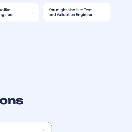
o like:
You might also like: Test
→
→
Engineer
and Validation Engineer
ions