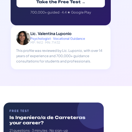
Take the Free Test →
700,000+ guided · 4.4 ★ Google Play
Lic. Valentina Luponio
Psychologist · Vocational Guidance
MP: 9612 · MN: 71432
This profile was reviewed by Lic. Luponio, with over 14
years of experience and 700,000+ guidance
consultations for students and professionals.
FREE TEST
Is Ingeniero/a de Carreteras
your career?
21 questions · 3 minutes · No sign-up