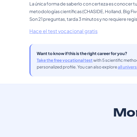
La única forma de saberlo con certeza es conocer tu
metodologías científicas (CHASIDE, Holland, Big Fiv
Son 21 preguntas, tarda 3 minutos y no requiere regis
Hace el test vocacional gratis
Want to know if this is the right career for you?
Take the free vocational test
with 5 scientific meth
personalized profile. You can also explore
all univer
Mor