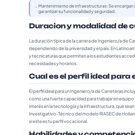
Mantenimiento de infraestructuras: Se encargan d
garantizar su funcionalidad y seguridad.
Duracion y modalidad de 
La duración típica de la carrera de Ingeniero/a de Ca
dependiendo de la universidad y el país. En Latinoa
y tecnicaturas que permiten a los estudiantes acced
necesidades y horarios.
Cual es el perfil ideal para
El perfil ideal para un Ingeniero/a de Carreteras incl
como una fuerte capacidad para trabajar en equip
interés en la tecnología y la infraestructura, que sean 
Investigativo-Técnico del modelo RIASEC de Holland
si este es tu perfil vocacional.
Habilidades y competenci