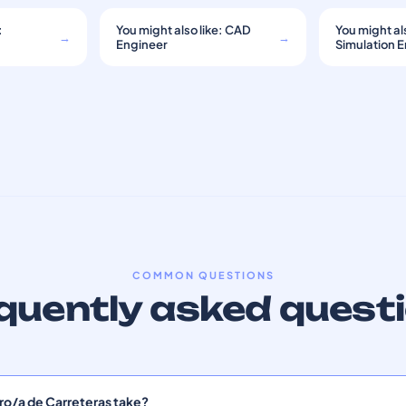
:
You might also like: CAD
You might als
→
→
Engineer
Simulation 
COMMON QUESTIONS
quently asked quest
ro/a de Carreteras take?