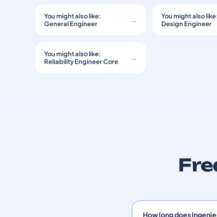
You might also like:
You might also like
→
General Engineer
Design Engineer
You might also like:
→
Reliability Engineer Core
Fre
How long does Ingenie