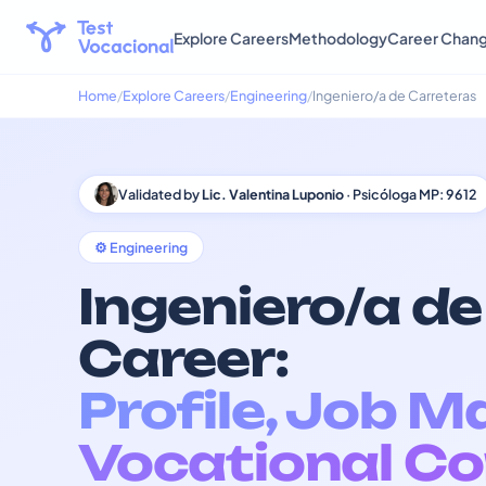
Explore Careers
Methodology
Career Chan
Home
Explore Careers
Engineering
Ingeniero/a de Carreteras
Validated by
Lic. Valentina Luponio
· Psicóloga MP: 9612
⚙️ Engineering
Ingeniero/a d
Career:
Profile, Job M
Vocational Co