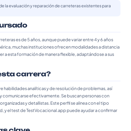
e la evaluación y reparación de carreteras existentes para
cursado
rreteras es de 5 años, aunque puede variar entre 4 y 6 años
mérica, muchas instituciones ofrecen modalidades a distancia
er a esta formación de manera flexible, adaptándose a sus
 esta carrera?
uye habilidades analíticas y de resolución de problemas, así
o y comunicarse efectivamente. Se buscan personas con
organizadas y detallistas. Este perfil se alinea con el tipo
, y el test de TestVocacional.app puede ayudar a confirmar
as clave