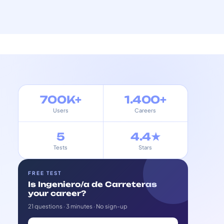
700K+
1.400+
Users
Careers
5
4.4★
Tests
Stars
FREE TEST
Is Ingeniero/a de Carreteras
your career?
21 questions · 3 minutes · No sign-up