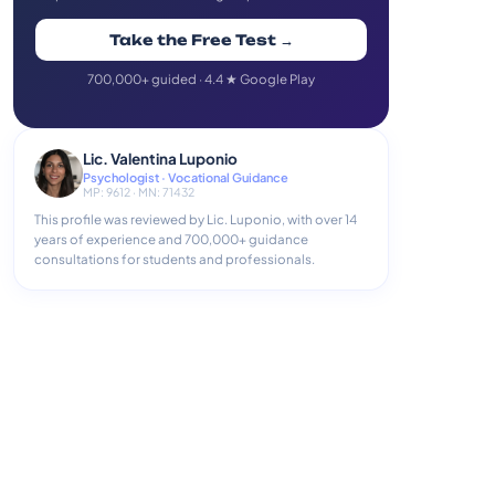
Take the Free Test →
700,000+ guided · 4.4 ★ Google Play
Lic. Valentina Luponio
Psychologist · Vocational Guidance
MP: 9612 · MN: 71432
This profile was reviewed by Lic. Luponio, with over 14
years of experience and 700,000+ guidance
consultations for students and professionals.