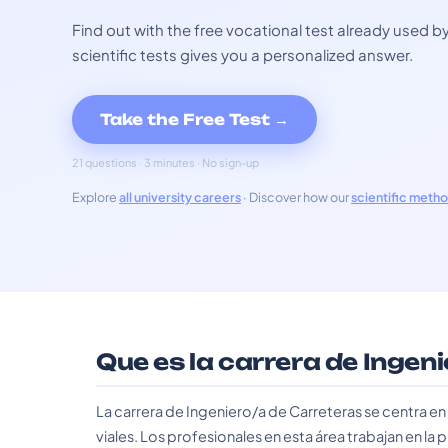
Find out with the free vocational test already used
scientific tests gives you a personalized answer.
Take the Free Test →
21 questions · 3 minutes · No sign-up
Explore
all university careers
· Discover how our
scientific meth
Que es la carrera de Ingen
La carrera de Ingeniero/a de Carreteras se centra en
viales. Los profesionales en esta área trabajan en la