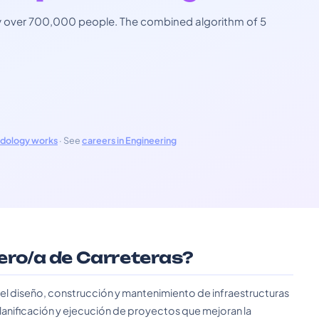
 by over 700,000 people. The combined algorithm of 5
odology works
· See
careers in Engineering
iero/a de Carreteras?
 el diseño, construcción y mantenimiento de infraestructuras
 planificación y ejecución de proyectos que mejoran la