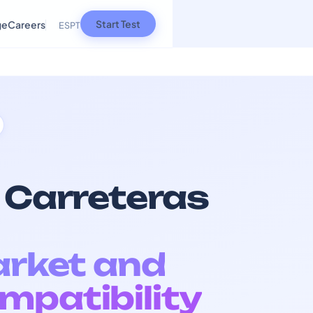
Start Test
ge
Careers
ES
PT
e Carreteras
arket and
mpatibility