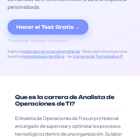
personalizada.
Hacer el Test Gratis →
21 preguntas · 3 minutos · Sin registro
Explora
todas las carreras universitarias
· Descubrí cómo funciona
nuestra
metodología científica
· Ver
carreras de Tecnología e IT
Que es la carrera de Analista de
Operaciones de TI?
El Analista de Operaciones de TI es un profesional
encargado de supervisar y optimizar los procesos
tecnológicos dentro de una organización. Su labor