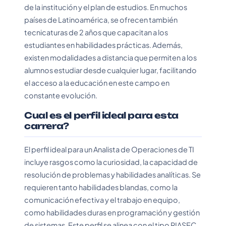
de la institución y el plan de estudios. En muchos
países de Latinoamérica, se ofrecen también
tecnicaturas de 2 años que capacitan a los
estudiantes en habilidades prácticas. Además,
existen modalidades a distancia que permiten a los
alumnos estudiar desde cualquier lugar, facilitando
el acceso a la educación en este campo en
constante evolución.
Cual es el perfil ideal para esta
carrera?
El perfil ideal para un Analista de Operaciones de TI
incluye rasgos como la curiosidad, la capacidad de
resolución de problemas y habilidades analíticas. Se
requieren tanto habilidades blandas, como la
comunicación efectiva y el trabajo en equipo,
como habilidades duras en programación y gestión
de sistemas. Este perfil se alinea con el tipo RIASEC