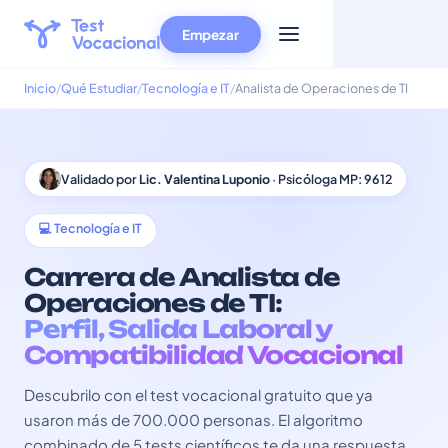
Empezar
Inicio
Qué Estudiar
Tecnología e IT
Analista de Operaciones de TI
Validado por
Lic. Valentina Luponio
· Psicóloga MP: 9612
💻 Tecnología e IT
Carrera de Analista de
Operaciones de TI:
Perfil, Salida Laboral y
Compatibilidad Vocacional
Descubrilo con el test vocacional gratuito que ya
usaron más de 700.000 personas. El algoritmo
combinado de 5 tests científicos te da una respuesta