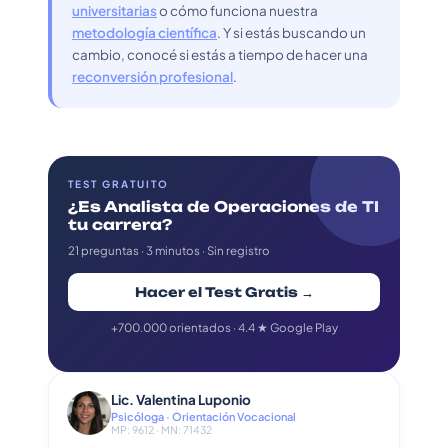
universitarias
o cómo funciona nuestra
metodología científica
. Y si estás buscando un
cambio, conocé si estás a tiempo de hacer una
reconversión profesional
.
TEST GRATUITO
¿Es Analista de Operaciones de TI
tu carrera?
21 preguntas · 3 minutos · Sin registro
Hacer el Test Gratis →
+700.000 orientados · 4.4 ★ Google Play
Lic. Valentina Luponio
Psicóloga · Orientación Vocacional
MP: 9612 · MN: 71432