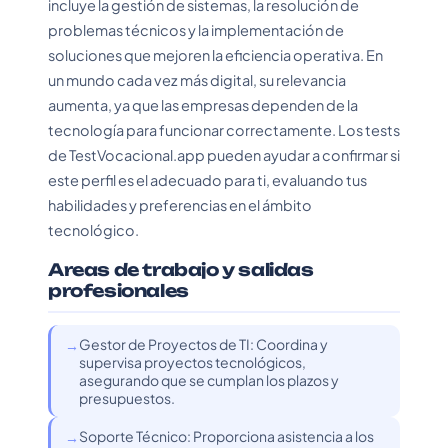
incluye la gestión de sistemas, la resolución de
problemas técnicos y la implementación de
soluciones que mejoren la eficiencia operativa. En
un mundo cada vez más digital, su relevancia
aumenta, ya que las empresas dependen de la
tecnología para funcionar correctamente. Los tests
de TestVocacional.app pueden ayudar a confirmar si
este perfil es el adecuado para ti, evaluando tus
habilidades y preferencias en el ámbito
tecnológico.
Areas de trabajo y salidas
profesionales
Gestor de Proyectos de TI: Coordina y
supervisa proyectos tecnológicos,
asegurando que se cumplan los plazos y
presupuestos.
Soporte Técnico: Proporciona asistencia a los