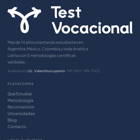
Más de 14 años orientando estudiantes en
Argentina, México, Colombia y toda América
Latina con 5 metodologías científicas
validadas.
Avalado por
Lic. Valentina Luponio
· MP: 9612 · MN: 71432
PLATAFORMA
Qué Estudiar
Metodología
Reconversión
Universidades
Blog
Contacto