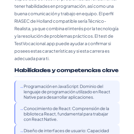
tener habilidades en programación, así como una
buena comunicación y trabajo en equipo. El perfil
RIASEC de Holland compatible sería Técnico-
Realista, ya que combina el interés por la tecnología
y la resolución de problemas prácticos. El test de
TestVocacional.app puede ayudar a confirmar si
posees estas características y si esta carrera es
adecuada para ti.
Habilidades y competencias clave
Programación en JavaScript: Dominio del
lenguaje de programación utilizado en React
Native para desarrollar aplicaciones.
Conocimiento de React: Comprensión de la
biblioteca React, fundamental para trabajar
con React Native.
Diseño de interfaces de usuario: Capacidad