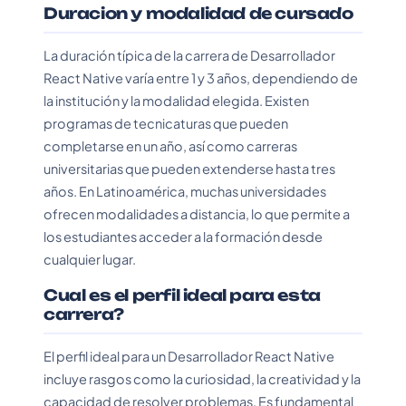
Duracion y modalidad de cursado
La duración típica de la carrera de Desarrollador
React Native varía entre 1 y 3 años, dependiendo de
la institución y la modalidad elegida. Existen
programas de tecnicaturas que pueden
completarse en un año, así como carreras
universitarias que pueden extenderse hasta tres
años. En Latinoamérica, muchas universidades
ofrecen modalidades a distancia, lo que permite a
los estudiantes acceder a la formación desde
cualquier lugar.
Cual es el perfil ideal para esta
carrera?
El perfil ideal para un Desarrollador React Native
incluye rasgos como la curiosidad, la creatividad y la
capacidad de resolver problemas. Es fundamental