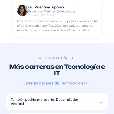
Lic. Valentina Luponio
Psicóloga · Orientación Vocacional
MP: 9612 · MN: 71432
Este perfil fue revisado por la Lic. Luponio, con más de 14
años de experiencia y 700.000+ consultas orientando
estudiantes y profesionales en toda América Latina.
💻 TECNOLOGÍA E IT
Más carreras en Tecnología e
IT
Carreras del área de Tecnología e IT →
También podría interesarte: Desarrollador
→
Android