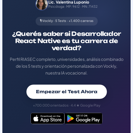
Lic. Valentina Luponio
Psicóloga · MP: 9612 · MN: 71432
🎙️ Vockly · 5 Tests · +1.400 carreras
¿Querés saber si Desarrollador
React Native es tu carrera de
verdad?
Perfil RIASEC completo, universidades, análisis combinado
de los 5 tests y orientación personalizada con Vockly,
nuestra IA vocacional.
Empezar el Test Ahora
+700.000 orientados · 4.4 ★ Google Play