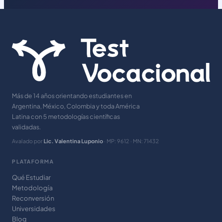
Más de 14 años orientando estudiantes en
Argentina, México, Colombia y toda América
Latina con 5 metodologías científicas
validadas.
Avalado por
Lic. Valentina Luponio
· MP: 9612 · MN: 71432
PLATAFORMA
Qué Estudiar
Metodología
Reconversión
Universidades
Blog