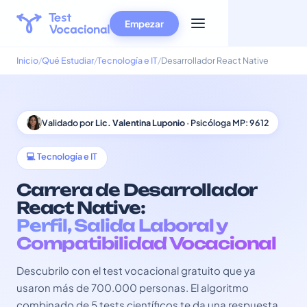
Empezar
Inicio
Qué Estudiar
Tecnología e IT
Desarrollador React Native
Validado por
Lic. Valentina Luponio
· Psicóloga MP: 9612
💻 Tecnología e IT
Carrera de Desarrollador
React Native:
Perfil, Salida Laboral y
Compatibilidad Vocacional
Descubrilo con el test vocacional gratuito que ya
usaron más de 700.000 personas. El algoritmo
combinado de 5 tests científicos te da una respuesta