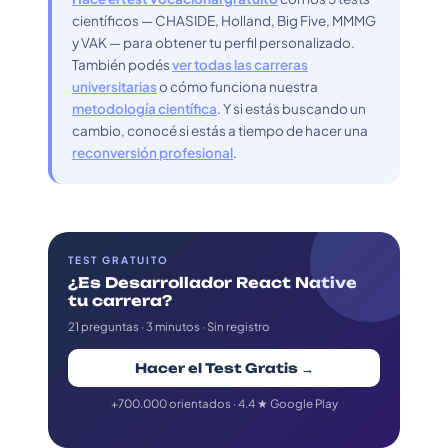
científicos — CHASIDE, Holland, Big Five, MMMG
y VAK — para obtener tu perfil personalizado.
También podés
ver todas las carreras
universitarias
o cómo funciona nuestra
metodología científica
. Y si estás buscando un
cambio, conocé si estás a tiempo de hacer una
reconversión profesional
.
TEST GRATUITO
¿Es Desarrollador React Native
tu carrera?
21 preguntas · 3 minutos · Sin registro
Hacer el Test Gratis →
+700.000 orientados · 4.4 ★ Google Play