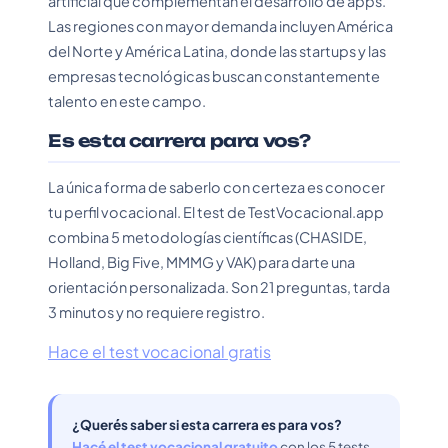
artificial que complementan el desarrollo de apps.
Las regiones con mayor demanda incluyen América
del Norte y América Latina, donde las startups y las
empresas tecnológicas buscan constantemente
talento en este campo.
Es esta carrera para vos?
La única forma de saberlo con certeza es conocer
tu perfil vocacional. El test de TestVocacional.app
combina 5 metodologías científicas (CHASIDE,
Holland, Big Five, MMMG y VAK) para darte una
orientación personalizada. Son 21 preguntas, tarda
3 minutos y no requiere registro.
Hace el test vocacional gratis
¿Querés saber si esta carrera es para vos?
Hacé el test vocacional gratuito
con los 5 tests