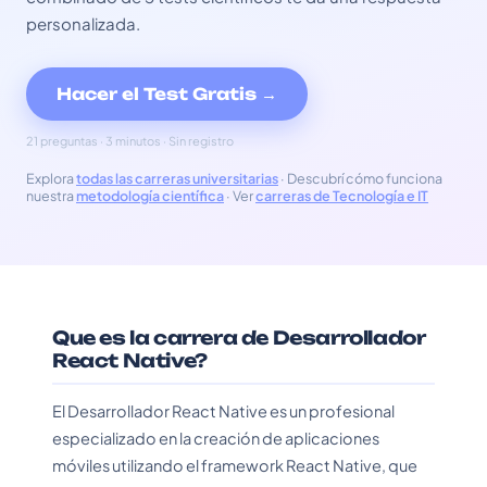
personalizada.
Hacer el Test Gratis →
21 preguntas · 3 minutos · Sin registro
Explora
todas las carreras universitarias
· Descubrí cómo funciona
nuestra
metodología científica
· Ver
carreras de Tecnología e IT
Que es la carrera de Desarrollador
React Native?
El Desarrollador React Native es un profesional
especializado en la creación de aplicaciones
móviles utilizando el framework React Native, que