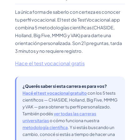
La única forma de saberlo con certeza es conocer
tu perfil vocacional. El test de TestVocacional.app
combina 5 metodologías científicas (CHASIDE,
Holland, Big Five, MMMG y VAK) para darte una
orientación personalizada. Son 21 preguntas, tarda
3 minutos y no requiere registro.
Hace el test vocacional gratis
¿Querés saber si esta carrera es para vos?
Hacé el test vocacional gratuito
con los 5 tests
científicos — CHASIDE, Holland, Big Five, MMMG
y VAK — para obtener tu perfil personalizado.
También podés
ver todas las carreras
universitarias
o cómo funciona nuestra
metodología científica
. Y si estás buscando un
cambio, conocé si estás a tiempo de hacer una