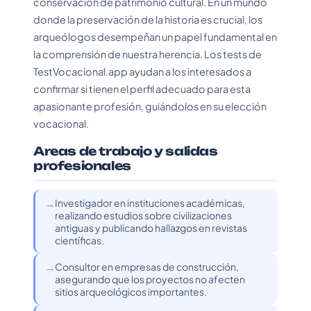
conservación de patrimonio cultural. En un mundo
donde la preservación de la historia es crucial, los
arqueólogos desempeñan un papel fundamental en
la comprensión de nuestra herencia. Los tests de
TestVocacional.app ayudan a los interesados a
confirmar si tienen el perfil adecuado para esta
apasionante profesión, guiándolos en su elección
vocacional.
Areas de trabajo y salidas
profesionales
Investigador en instituciones académicas,
realizando estudios sobre civilizaciones
antiguas y publicando hallazgos en revistas
científicas.
Consultor en empresas de construcción,
asegurando que los proyectos no afecten
sitios arqueológicos importantes.