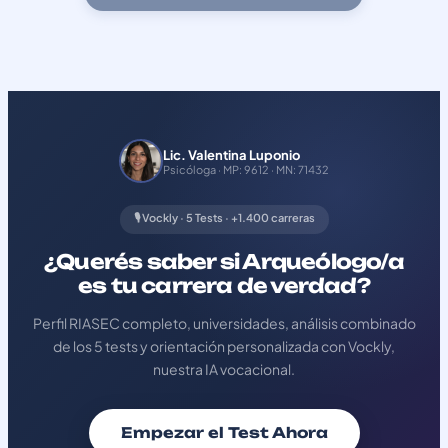
Lic. Valentina Luponio
Psicóloga · MP: 9612 · MN: 71432
🎙️ Vockly · 5 Tests · +1.400 carreras
¿Querés saber si Arqueólogo/a
es tu carrera de verdad?
Perfil RIASEC completo, universidades, análisis combinado
de los 5 tests y orientación personalizada con Vockly,
nuestra IA vocacional.
Empezar el Test Ahora