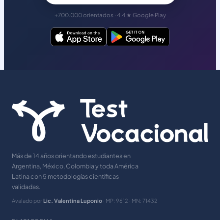
+700.000 orientados · 4.4 ★ Google Play
Más de 14 años orientando estudiantes en
Argentina, México, Colombia y toda América
Latina con 5 metodologías científicas
validadas.
Avalado por
Lic. Valentina Luponio
· MP: 9612 · MN: 71432