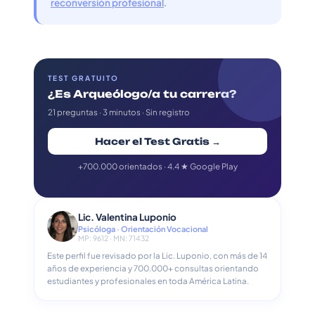
reconversión profesional
.
TEST GRATUITO
¿Es Arqueólogo/a tu carrera?
21 preguntas · 3 minutos · Sin registro
Hacer el Test Gratis →
+700.000 orientados · 4.4 ★ Google Play
Lic. Valentina Luponio
Psicóloga · Orientación Vocacional
MP: 9612 · MN: 71432
Este perfil fue revisado por la Lic. Luponio, con más de 14
años de experiencia y 700.000+ consultas orientando
estudiantes y profesionales en toda América Latina.