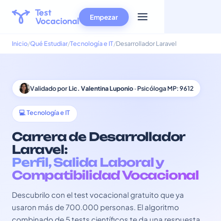
Empezar
Inicio
Qué Estudiar
Tecnología e IT
Desarrollador Laravel
Validado por
Lic. Valentina Luponio
· Psicóloga MP: 9612
💻 Tecnología e IT
Carrera de Desarrollador
Laravel:
Perfil, Salida Laboral y
Compatibilidad Vocacional
Descubrilo con el test vocacional gratuito que ya
usaron más de 700.000 personas. El algoritmo
combinado de 5 tests científicos te da una respuesta