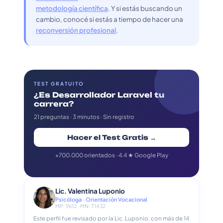
metodología científica
. Y si estás buscando un
cambio, conocé si estás a tiempo de hacer una
reconversión profesional
.
TEST GRATUITO
¿Es Desarrollador Laravel tu
carrera?
21 preguntas · 3 minutos · Sin registro
Hacer el Test Gratis →
+700.000 orientados · 4.4 ★ Google Play
Lic. Valentina Luponio
Psicóloga · Orientación Vocacional
MP: 9612 · MN: 71432
Este perfil fue revisado por la Lic. Luponio, con más de 14