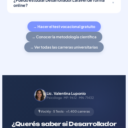
¿Puedo estudiar Desarrollador Laravel de forma
online?
→ Hacer el test vocacional gratuito
→ Conocer la metodología científica
→ Ver todas las carreras universitarias
Lic. Valentina Luponio
Psicóloga · MP: 9612 · MN: 71432
🎙️ Vockly · 5 Tests · +1.400 carreras
¿Querés saber si Desarrollador