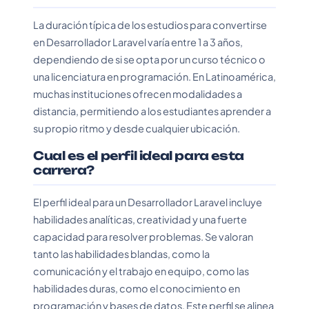
La duración típica de los estudios para convertirse
en Desarrollador Laravel varía entre 1 a 3 años,
dependiendo de si se opta por un curso técnico o
una licenciatura en programación. En Latinoamérica,
muchas instituciones ofrecen modalidades a
distancia, permitiendo a los estudiantes aprender a
su propio ritmo y desde cualquier ubicación.
Cual es el perfil ideal para esta
carrera?
El perfil ideal para un Desarrollador Laravel incluye
habilidades analíticas, creatividad y una fuerte
capacidad para resolver problemas. Se valoran
tanto las habilidades blandas, como la
comunicación y el trabajo en equipo, como las
habilidades duras, como el conocimiento en
programación y bases de datos. Este perfil se alinea