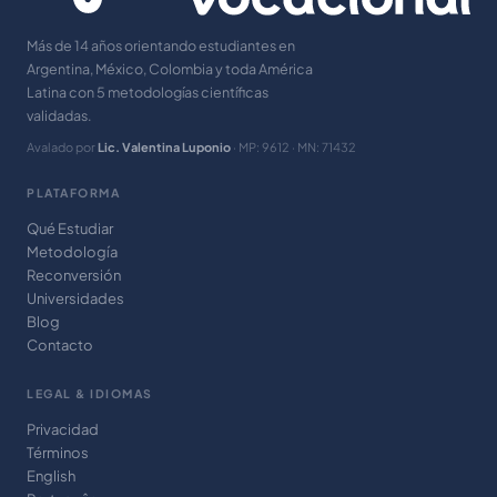
Más de 14 años orientando estudiantes en
Argentina, México, Colombia y toda América
Latina con 5 metodologías científicas
validadas.
Avalado por
Lic. Valentina Luponio
· MP: 9612 · MN: 71432
PLATAFORMA
Qué Estudiar
Metodología
Reconversión
Universidades
Blog
Contacto
LEGAL & IDIOMAS
Privacidad
Términos
English