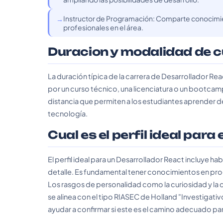
Instructor de Programación: Comparte conocimie
profesionales en el área.
Duracion y modalidad de 
La duración típica de la carrera de Desarrollador Rea
por un curso técnico, una licenciatura o un bootcam
distancia que permiten a los estudiantes aprender de
tecnología.
Cual es el perfil ideal para
El perfil ideal para un Desarrollador React incluye hab
detalle. Es fundamental tener conocimientos en pro
Los rasgos de personalidad como la curiosidad y la 
se alinea con el tipo RIASEC de Holland "Investigat
ayudar a confirmar si este es el camino adecuado para