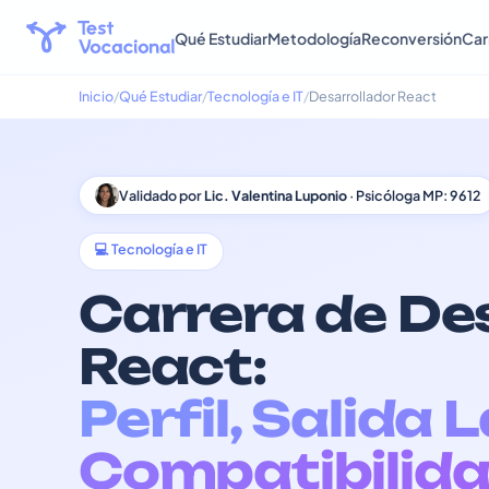
Qué Estudiar
Metodología
Reconversión
Car
Inicio
Qué Estudiar
Tecnología e IT
Desarrollador React
Validado por
Lic. Valentina Luponio
· Psicóloga MP: 9612
💻 Tecnología e IT
Carrera de De
React:
Perfil, Salida 
Compatibilida