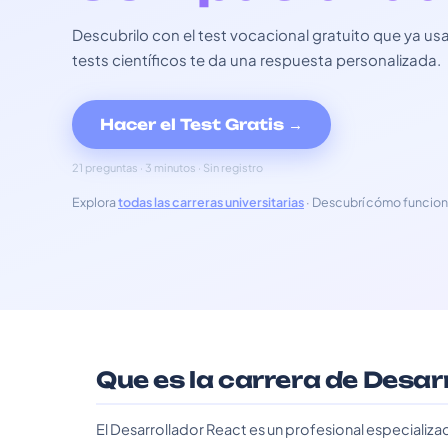
Descubrilo con el test vocacional gratuito que ya 
tests científicos te da una respuesta personalizada.
Hacer el Test Gratis →
21 preguntas · 3 minutos · Sin registro
Explora
todas las carreras universitarias
· Descubrí cómo funcion
Que es la carrera de Desar
El Desarrollador React es un profesional especializad