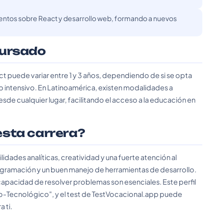
ntos sobre React y desarrollo web, formando a nuevos
cursado
ct puede variar entre 1 y 3 años, dependiendo de si se opta
p intensivo. En Latinoamérica, existen modalidades a
sde cualquier lugar, facilitando el acceso a la educación en
 esta carrera?
ilidades analíticas, creatividad y una fuerte atención al
gramación y un buen manejo de herramientas de desarrollo.
capacidad de resolver problemas son esenciales. Este perfil
ivo-Tecnológico", y el test de TestVocacional.app puede
 ti.