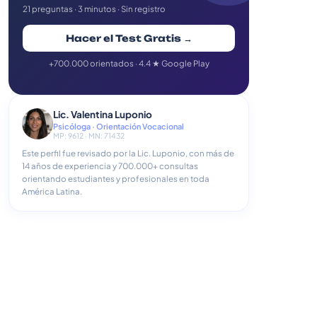
21 preguntas · 3 minutos · Sin registro
Hacer el Test Gratis →
+700.000 orientados · 4.4 ★ Google Play
Lic. Valentina Luponio
Psicóloga · Orientación Vocacional
MP: 9612 · MN: 71432
Este perfil fue revisado por la Lic. Luponio, con más de
14 años de experiencia y 700.000+ consultas
orientando estudiantes y profesionales en toda
América Latina.