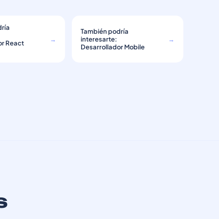
ría
También podría
→
interesarte:
→
or React
Desarrollador Mobile
s