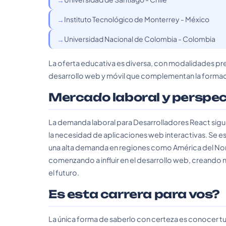
Instituto Tecnológico de Monterrey - México
Universidad Nacional de Colombia - Colombia
La oferta educativa es diversa, con modalidades pre
desarrollo web y móvil que complementan la formac
Mercado laboral y perspe
La demanda laboral para Desarrolladores React sigu
la necesidad de aplicaciones web interactivas. Se 
una alta demanda en regiones como América del Norte 
comenzando a influir en el desarrollo web, creando 
el futuro.
Es esta carrera para vos?
La única forma de saberlo con certeza es conocer tu