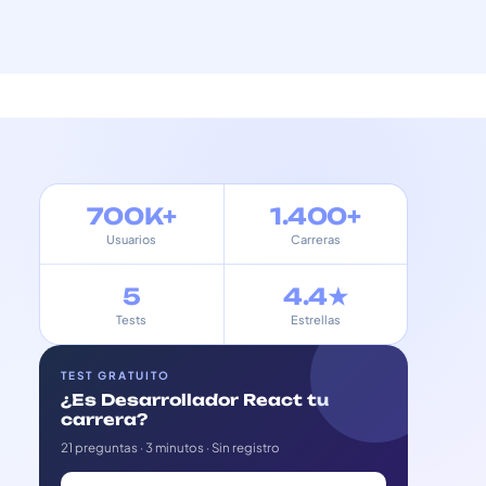
700K+
1.400+
Usuarios
Carreras
5
4.4★
Tests
Estrellas
TEST GRATUITO
¿Es Desarrollador React tu
carrera?
21 preguntas · 3 minutos · Sin registro