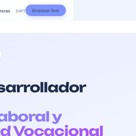
Empezar Test
reras
EN
PT
sarrollador
Laboral y
d Vocacional