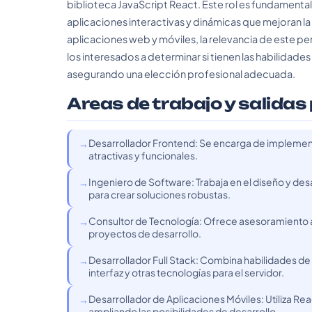
biblioteca JavaScript React. Este rol es fundamenta
aplicaciones interactivas y dinámicas que mejoran l
aplicaciones web y móviles, la relevancia de este per
los interesados a determinar si tienen las habilidades 
asegurando una elección profesional adecuada.
Areas de trabajo y salidas
Desarrollador Frontend: Se encarga de implementa
atractivas y funcionales.
Ingeniero de Software: Trabaja en el diseño y des
para crear soluciones robustas.
Consultor de Tecnología: Ofrece asesoramiento a
proyectos de desarrollo.
Desarrollador Full Stack: Combina habilidades de 
interfaz y otras tecnologías para el servidor.
Desarrollador de Aplicaciones Móviles: Utiliza Re
ampliando las posibilidades de desarrollo.