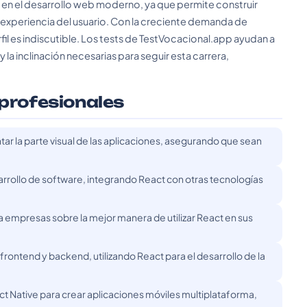
l en el desarrollo web moderno, ya que permite construir
a experiencia del usuario. Con la creciente demanda de
fil es indiscutible. Los tests de TestVocacional.app ayudan a
y la inclinación necesarias para seguir esta carrera,
 profesionales
r la parte visual de las aplicaciones, asegurando que sean
arrollo de software, integrando React con otras tecnologías
 empresas sobre la mejor manera de utilizar React en sus
frontend y backend, utilizando React para el desarrollo de la
act Native para crear aplicaciones móviles multiplataforma,