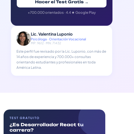
Hacer el Test Gratis →
+700.000 orientados · 4.4 ★ Google Play
Lic. Valentina Luponio
Psicóloga · Orientación Vocacional
MP: 9612 · MN: 71432
Este perfil fue revisado por la Lic. Luponio, con más de
14 años de experiencia y 700.000+ consultas
orientando estudiantes y profesionales en toda
América Latina.
TEST GRATUITO
¿Es Desarrollador React tu
carrera?