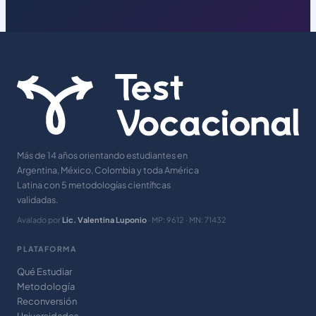
Más de 14 años orientando estudiantes en
Argentina, México, Colombia y toda América
Latina con 5 metodologías científicas
validadas.
Avalado por
Lic. Valentina Luponio
· MP: 9612 · MN: 71432
PLATAFORMA
Qué Estudiar
Metodología
Reconversión