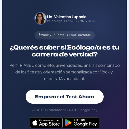
Lic. Valentina Luponio
Psicóloga · MP: 9612 · MN: 71432
🎙️ Vockly · 5 Tests · +1.400 carreras
¿Querés saber si Ecólogo/a es tu
carrera de verdad?
Perfil RIASEC completo, universidades, análisis combinado
de los 5 tests y orientación personalizada con Vockly,
nuestra IA vocacional.
Empezar el Test Ahora
+700.000 orientados · 4.4 ★ Google Play