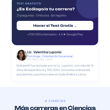
TEST GRATUITO
¿Es Ecólogo/a tu carrera?
21 preguntas · 3 minutos · Sin registro
Hacer el Test Gratis →
+700.000 orientados · 4.4 ★ Google Play
Lic. Valentina Luponio
Psicóloga · Orientación Vocacional
MP: 9612 · MN: 71432
Este perfil fue revisado por la Lic. Luponio, con más de 14
años de experiencia y 700.000+ consultas orientando
estudiantes y profesionales en toda América Latina.
🔬 CIENCIAS
Más carreras en Ciencias