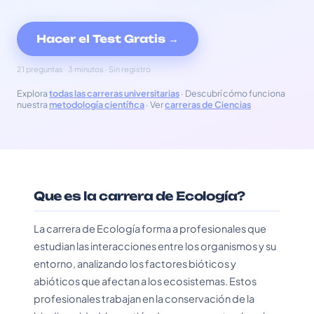
Hacer el Test Gratis →
21 preguntas · 3 minutos · Sin registro
Explora
todas las carreras universitarias
· Descubrí cómo funciona
nuestra
metodología científica
· Ver
carreras de Ciencias
Que es la carrera de Ecología?
La carrera de Ecología forma a profesionales que
estudian las interacciones entre los organismos y su
entorno, analizando los factores bióticos y
abióticos que afectan a los ecosistemas. Estos
profesionales trabajan en la conservación de la