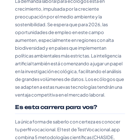
La demanda laboral para ecólogos está en
crecimiento, impulsada por la creciente
preocupación por el medio ambiente y la
sostenibilidad. Se espera que para 2026, las
oportunidades de empleo en este campo
aumenten, especialmente en regiones con alta
biodiversidad y en países que implementan
políticas ambientales más estrictas. La inteligencia
artificial también está comenzando a jugar un papel
en la investigación ecológica, facilitando el análisis
de grandes volúmenes de datos. Los ecólogos que
se adapten a estas nuevas tecnologías tendrán una
ventaja competitiva en el mercado laboral.
Es esta carrera para vos?
La única forma de saberlo con certeza es conocer
tu perfil vocacional. El test de TestVocacional.app
combina 5 metodologías científicas (CHASIDE,