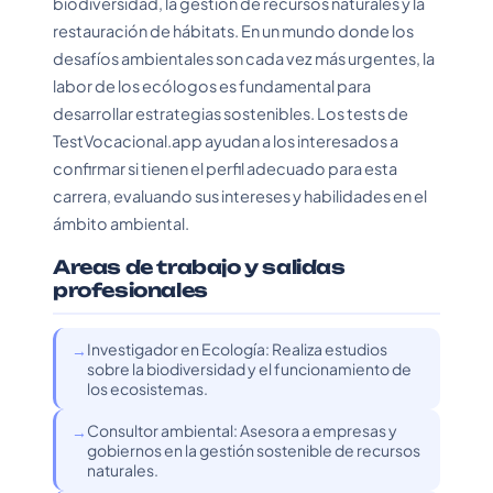
biodiversidad, la gestión de recursos naturales y la
restauración de hábitats. En un mundo donde los
desafíos ambientales son cada vez más urgentes, la
labor de los ecólogos es fundamental para
desarrollar estrategias sostenibles. Los tests de
TestVocacional.app ayudan a los interesados a
confirmar si tienen el perfil adecuado para esta
carrera, evaluando sus intereses y habilidades en el
ámbito ambiental.
Areas de trabajo y salidas
profesionales
Investigador en Ecología: Realiza estudios
sobre la biodiversidad y el funcionamiento de
los ecosistemas.
Consultor ambiental: Asesora a empresas y
gobiernos en la gestión sostenible de recursos
naturales.