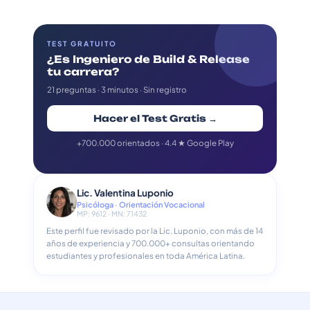
TEST GRATUITO
¿Es Ingeniero de Build & Release
tu carrera?
21 preguntas · 3 minutos · Sin registro
Hacer el Test Gratis →
+700.000 orientados · 4.4 ★ Google Play
Lic. Valentina Luponio
Psicóloga · Orientación Vocacional
MP: 9612 · MN: 71432
Este perfil fue revisado por la Lic. Luponio, con más de 14
años de experiencia y 700.000+ consultas orientando
estudiantes y profesionales en toda América Latina.