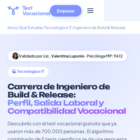
Empezar
Inicio
Qué Estudiar
Tecnología e IT
Ingeniero de Build & Release
Validado por
Lic. Valentina Luponio
· Psicóloga MP: 9612
💻 Tecnología e IT
Carrera de Ingeniero de
Build & Release:
Perfil, Salida Laboral y
Compatibilidad Vocacional
Descubrilo con el test vocacional gratuito que ya
usaron más de 700.000 personas. El algoritmo
combinado de 5 tests científicos te da una respuesta