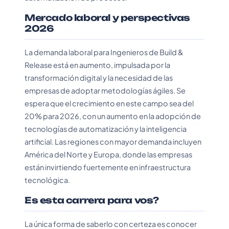
Mercado laboral y perspectivas
2026
La demanda laboral para Ingenieros de Build &
Release está en aumento, impulsada por la
transformación digital y la necesidad de las
empresas de adoptar metodologías ágiles. Se
espera que el crecimiento en este campo sea del
20% para 2026, con un aumento en la adopción de
tecnologías de automatización y la inteligencia
artificial. Las regiones con mayor demanda incluyen
América del Norte y Europa, donde las empresas
están invirtiendo fuertemente en infraestructura
tecnológica.
Es esta carrera para vos?
La única forma de saberlo con certeza es conocer