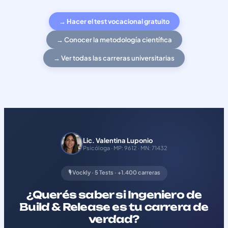
→ Hacer el test vocacional gratuito
→ Conocer la metodología científica
→ Ver todas las carreras universitarias
Lic. Valentina Luponio
Psicóloga · MP: 9612 · MN: 71432
🎙️ Vockly · 5 Tests · +1.400 carreras
¿Querés saber si Ingeniero de
Build & Release es tu carrera de
verdad?