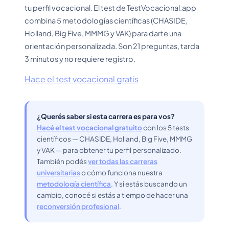
tu perfil vocacional. El test de TestVocacional.app
combina 5 metodologías científicas (CHASIDE,
Holland, Big Five, MMMG y VAK) para darte una
orientación personalizada. Son 21 preguntas, tarda
3 minutos y no requiere registro.
Hace el test vocacional gratis
¿Querés saber si esta carrera es para vos?
Hacé el test vocacional gratuito
con los 5 tests
científicos — CHASIDE, Holland, Big Five, MMMG
y VAK — para obtener tu perfil personalizado.
También podés
ver todas las carreras
universitarias
o cómo funciona nuestra
metodología científica
. Y si estás buscando un
cambio, conocé si estás a tiempo de hacer una
reconversión profesional
.