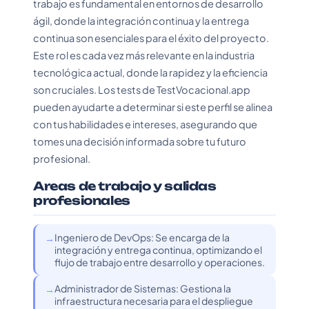
trabajo es fundamental en entornos de desarrollo
ágil, donde la integración continua y la entrega
continua son esenciales para el éxito del proyecto.
Este rol es cada vez más relevante en la industria
tecnológica actual, donde la rapidez y la eficiencia
son cruciales. Los tests de TestVocacional.app
pueden ayudarte a determinar si este perfil se alinea
con tus habilidades e intereses, asegurando que
tomes una decisión informada sobre tu futuro
profesional.
Areas de trabajo y salidas
profesionales
Ingeniero de DevOps: Se encarga de la
integración y entrega continua, optimizando el
flujo de trabajo entre desarrollo y operaciones.
Administrador de Sistemas: Gestiona la
infraestructura necesaria para el despliegue