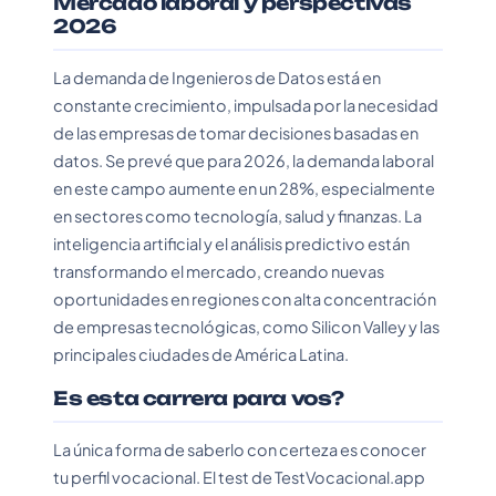
Mercado laboral y perspectivas
2026
La demanda de Ingenieros de Datos está en
constante crecimiento, impulsada por la necesidad
de las empresas de tomar decisiones basadas en
datos. Se prevé que para 2026, la demanda laboral
en este campo aumente en un 28%, especialmente
en sectores como tecnología, salud y finanzas. La
inteligencia artificial y el análisis predictivo están
transformando el mercado, creando nuevas
oportunidades en regiones con alta concentración
de empresas tecnológicas, como Silicon Valley y las
principales ciudades de América Latina.
Es esta carrera para vos?
La única forma de saberlo con certeza es conocer
tu perfil vocacional. El test de TestVocacional.app