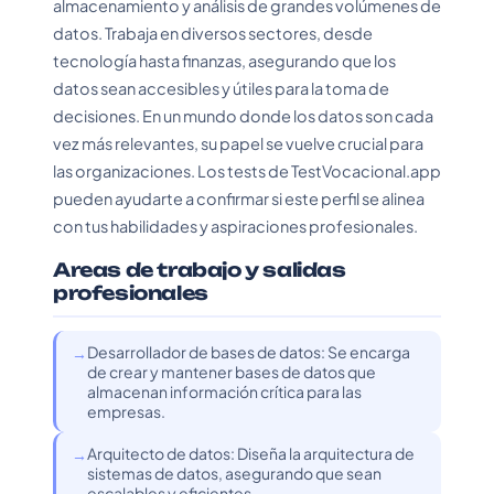
almacenamiento y análisis de grandes volúmenes de
datos. Trabaja en diversos sectores, desde
tecnología hasta finanzas, asegurando que los
datos sean accesibles y útiles para la toma de
decisiones. En un mundo donde los datos son cada
vez más relevantes, su papel se vuelve crucial para
las organizaciones. Los tests de TestVocacional.app
pueden ayudarte a confirmar si este perfil se alinea
con tus habilidades y aspiraciones profesionales.
Areas de trabajo y salidas
profesionales
Desarrollador de bases de datos: Se encarga
de crear y mantener bases de datos que
almacenan información crítica para las
empresas.
Arquitecto de datos: Diseña la arquitectura de
sistemas de datos, asegurando que sean
escalables y eficientes.