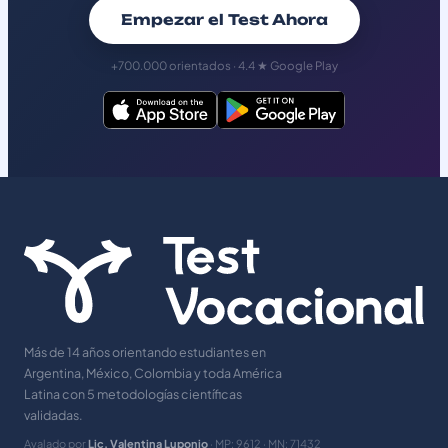
Empezar el Test Ahora
+700.000 orientados · 4.4 ★ Google Play
Más de 14 años orientando estudiantes en
Argentina, México, Colombia y toda América
Latina con 5 metodologías científicas
validadas.
Avalado por
Lic. Valentina Luponio
· MP: 9612 · MN: 71432