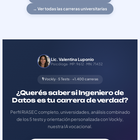
→ Ver todas las carreras universitarias
Lic. Valentina Luponio
Psicóloga · MP: 9612 · MN: 71432
🎙️ Vockly · 5 Tests · +1.400 carreras
¿Querés saber si Ingeniero de
Datos es tu carrera de verdad?
Perfil RIASEC completo, universidades, análisis combinado
de los 5 tests y orientación personalizada con Vockly,
nuestra IA vocacional.