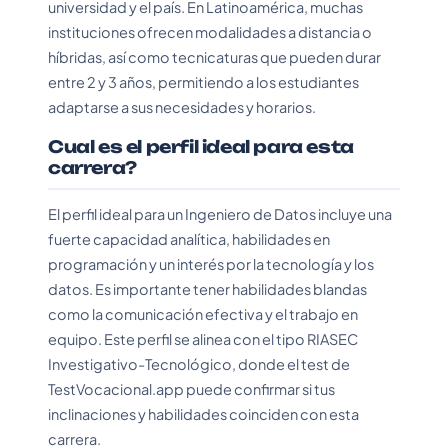
universidad y el país. En Latinoamérica, muchas
instituciones ofrecen modalidades a distancia o
híbridas, así como tecnicaturas que pueden durar
entre 2 y 3 años, permitiendo a los estudiantes
adaptarse a sus necesidades y horarios.
Cual es el perfil ideal para esta
carrera?
El perfil ideal para un Ingeniero de Datos incluye una
fuerte capacidad analítica, habilidades en
programación y un interés por la tecnología y los
datos. Es importante tener habilidades blandas
como la comunicación efectiva y el trabajo en
equipo. Este perfil se alinea con el tipo RIASEC
Investigativo-Tecnológico, donde el test de
TestVocacional.app puede confirmar si tus
inclinaciones y habilidades coinciden con esta
carrera.