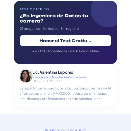
TEST GRATUITO
¿Es Ingeniero de Datos tu
carrera?
21 preguntas · 3 minutos · Sin registro
Hacer el Test Gratis →
+700.000 orientados · 4.4 ★ Google Play
Lic. Valentina Luponio
Psicóloga · Orientación Vocacional
MP: 9612 · MN: 71432
Este perfil fue revisado por la Lic. Luponio, con más de 14
años de experiencia y 700.000+ consultas orientando
estudiantes y profesionales en toda América Latina.
💻 TECNOLOGÍA E IT