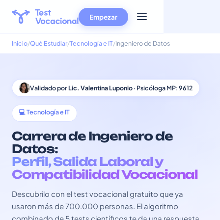
Empezar
Inicio
Qué Estudiar
Tecnología e IT
Ingeniero de Datos
Validado por
Lic. Valentina Luponio
· Psicóloga MP: 9612
💻 Tecnología e IT
Carrera de Ingeniero de
Datos:
Perfil, Salida Laboral y
Compatibilidad Vocacional
Descubrilo con el test vocacional gratuito que ya
usaron más de 700.000 personas. El algoritmo
combinado de 5 tests científicos te da una respuesta