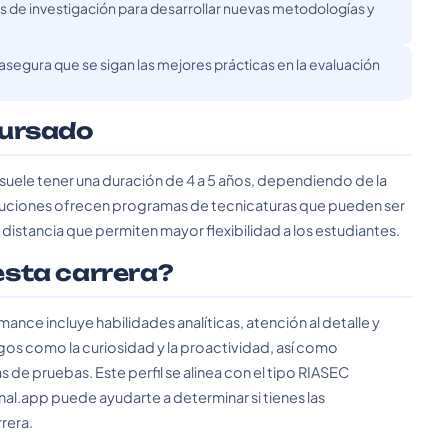
os de investigación para desarrollar nuevas metodologías y
asegura que se sigan las mejores prácticas en la evaluación
cursado
suele tener una duración de 4 a 5 años, dependiendo de la
tituciones ofrecen programas de tecnicaturas que pueden ser
istancia que permiten mayor flexibilidad a los estudiantes.
 esta carrera?
mance incluye habilidades analíticas, atención al detalle y
gos como la curiosidad y la proactividad, así como
de pruebas. Este perfil se alinea con el tipo RIASEC
nal.app puede ayudarte a determinar si tienes las
rrera.