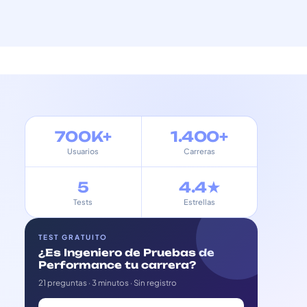
700K+
1.400+
Usuarios
Carreras
5
4.4★
Tests
Estrellas
TEST GRATUITO
¿Es Ingeniero de Pruebas de
Performance tu carrera?
21 preguntas · 3 minutos · Sin registro