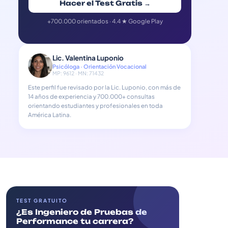
Hacer el Test Gratis →
+700.000 orientados · 4.4 ★ Google Play
Lic. Valentina Luponio
Psicóloga · Orientación Vocacional
MP: 9612 · MN: 71432
Este perfil fue revisado por la Lic. Luponio, con más de
14 años de experiencia y 700.000+ consultas
orientando estudiantes y profesionales en toda
América Latina.
TEST GRATUITO
¿Es Ingeniero de Pruebas de
Performance tu carrera?