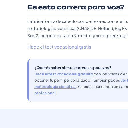
Es esta carrera para vos?
La única forma de saberlo con certeza es conocer tu
metodologías científicas (CHASIDE, Holland, Big Fiv
Son 21 preguntas, tarda 3 minutos y no requiere regis
Hace el test vocacional gratis
¿Querés saber si esta carrera es para vos?
Hacé el test vocacional gratuito
con los 5 tests cie
obtener tu perfil personalizado. También podés
ver 
metodología científica
. Y si estás buscando un cam
profesional
.