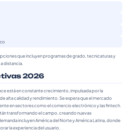
ico
opciones que incluyen programas de grado, tecnicaturas y
a distancia.
ctivas 2026
e está en constante crecimiento, impulsada por la
de alta calidad y rendimiento. Se espera que el mercado
nte en sectores como el comercio electrónico y las fintech.
l están transformando el campo, creando nuevas
demanda incluyen América del Norte y América Latina, donde
rar la experiencia del usuario.