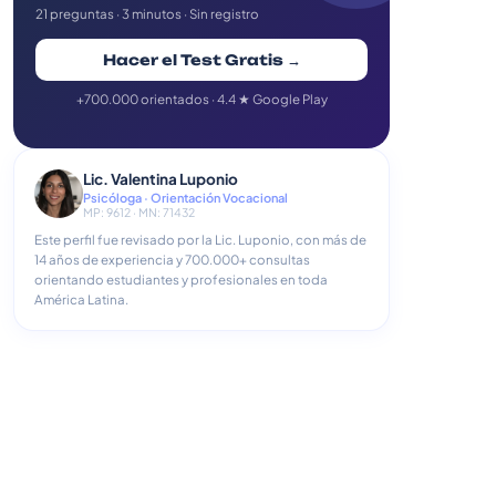
21 preguntas · 3 minutos · Sin registro
Hacer el Test Gratis →
+700.000 orientados · 4.4 ★ Google Play
Lic. Valentina Luponio
Psicóloga · Orientación Vocacional
MP: 9612 · MN: 71432
Este perfil fue revisado por la Lic. Luponio, con más de
14 años de experiencia y 700.000+ consultas
orientando estudiantes y profesionales en toda
América Latina.