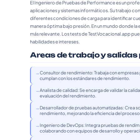
El Ingeniero de Pruebas de Performance es un profes
aplicaciones y sistemas informáticos. Su trabajo con
diferentes condiciones de carga para identificar cue
manera óptima bajo presión. En un mundo donde la exp
más relevante. Los tests de TestVocacional.app puede
habilidades e intereses.
Areas de trabajo y salidas
Consultor de rendimiento: Trabaja con empresas 
cumplan con los estándares de rendimiento.
Analista de calidad: Se encarga de validar la cali
evaluación del rendimiento.
Desarrollador de pruebas automatizadas: Crea sc
rendimiento, mejorando la eficiencia del proceso
Ingeniero de DevOps: Integra pruebas de rendimien
colaborando con equipos de desarrollo y operac