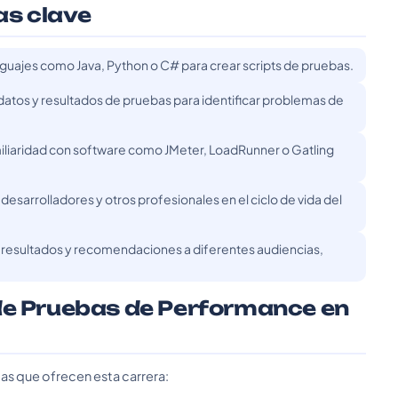
as clave
uajes como Java, Python o C# para crear scripts de pruebas.
 datos y resultados de pruebas para identificar problemas de
liaridad con software como JMeter, LoadRunner o Gatling
esarrolladores y otros profesionales en el ciclo de vida del
 resultados y recomendaciones a diferentes audiencias,
de Pruebas de Performance en
das que ofrecen esta carrera: