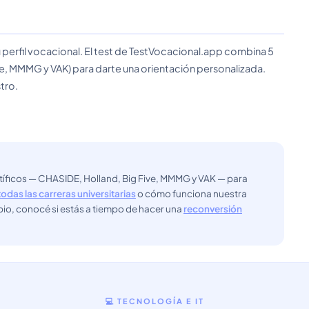
 perfil vocacional. El test de TestVocacional.app combina 5
e, MMMG y VAK) para darte una orientación personalizada.
tro.
ntíficos — CHASIDE, Holland, Big Five, MMMG y VAK — para
todas las carreras universitarias
o cómo funciona nuestra
bio, conocé si estás a tiempo de hacer una
reconversión
💻 TECNOLOGÍA E IT