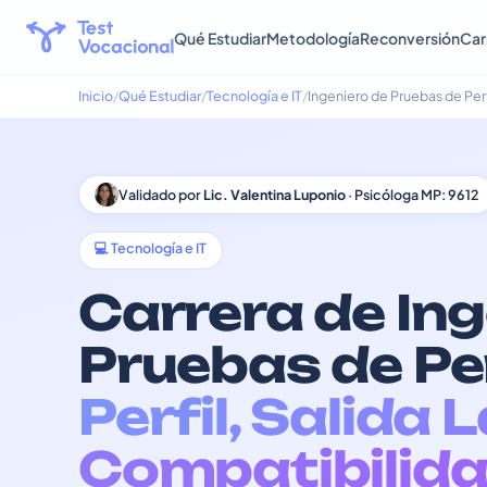
Qué Estudiar
Metodología
Reconversión
Car
Inicio
Qué Estudiar
Tecnología e IT
Ingeniero de Pruebas de Pe
Validado por
Lic. Valentina Luponio
· Psicóloga MP: 9612
💻 Tecnología e IT
Carrera de Ing
Pruebas de P
Perfil, Salida 
Compatibilida