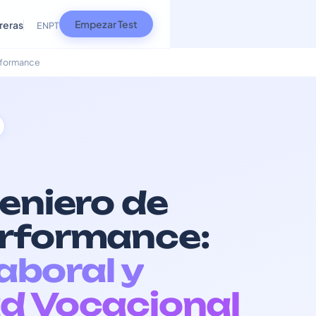
Empezar Test
reras
EN
PT
rformance
eniero de
erformance:
Laboral y
d Vocacional