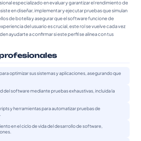
ional especializado en evaluar y garantizar el rendimiento de
siste en diseñar, implementar y ejecutar pruebas que simulan
llos de botella y asegurar que el software funcione de
eriencia del usuario es crucial, este rol se vuelve cada vez
n ayudarte a confirmar si este perfil se alinea con tus
 profesionales
para optimizar sus sistemas y aplicaciones, asegurando que
dad del software mediante pruebas exhaustivas, incluida la
ripts y herramientas para automatizar pruebas de
.
to en el ciclo de vida del desarrollo de software,
iones.