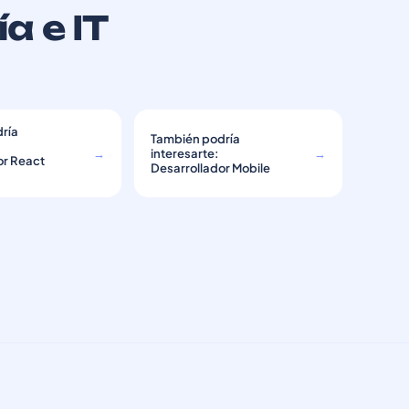
a e IT
ría
También podría
→
interesarte:
→
or React
Desarrollador Mobile