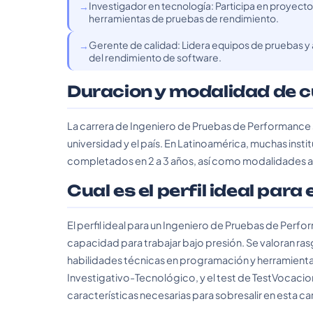
Investigador en tecnología: Participa en proyect
herramientas de pruebas de rendimiento.
Gerente de calidad: Lidera equipos de pruebas y 
del rendimiento de software.
Duracion y modalidad de 
La carrera de Ingeniero de Pruebas de Performance 
universidad y el país. En Latinoamérica, muchas ins
completados en 2 a 3 años, así como modalidades a d
Cual es el perfil ideal para
El perfil ideal para un Ingeniero de Pruebas de Perfor
capacidad para trabajar bajo presión. Se valoran ras
habilidades técnicas en programación y herramientas 
Investigativo-Tecnológico, y el test de TestVocacio
características necesarias para sobresalir en esta ca