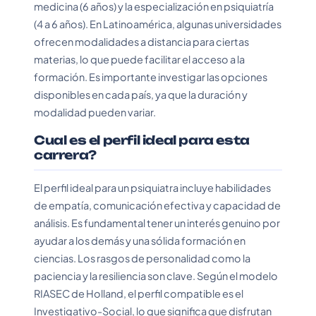
medicina (6 años) y la especialización en psiquiatría
(4 a 6 años). En Latinoamérica, algunas universidades
ofrecen modalidades a distancia para ciertas
materias, lo que puede facilitar el acceso a la
formación. Es importante investigar las opciones
disponibles en cada país, ya que la duración y
modalidad pueden variar.
Cual es el perfil ideal para esta
carrera?
El perfil ideal para un psiquiatra incluye habilidades
de empatía, comunicación efectiva y capacidad de
análisis. Es fundamental tener un interés genuino por
ayudar a los demás y una sólida formación en
ciencias. Los rasgos de personalidad como la
paciencia y la resiliencia son clave. Según el modelo
RIASEC de Holland, el perfil compatible es el
Investigativo-Social, lo que significa que disfrutan