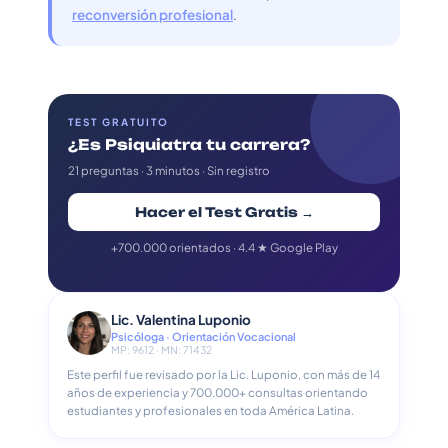
reconversión profesional
.
TEST GRATUITO
¿Es Psiquiatra tu carrera?
21 preguntas · 3 minutos · Sin registro
Hacer el Test Gratis →
+700.000 orientados · 4.4 ★ Google Play
Lic. Valentina Luponio
Psicóloga · Orientación Vocacional
MP: 9612 · MN: 71432
Este perfil fue revisado por la Lic. Luponio, con más de 14
años de experiencia y 700.000+ consultas orientando
estudiantes y profesionales en toda América Latina.