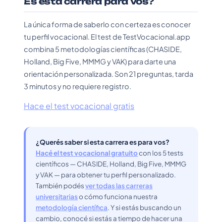
Es esta carrera para vos?
La única forma de saberlo con certeza es conocer
tu perfil vocacional. El test de TestVocacional.app
combina 5 metodologías científicas (CHASIDE,
Holland, Big Five, MMMG y VAK) para darte una
orientación personalizada. Son 21 preguntas, tarda
3 minutos y no requiere registro.
Hace el test vocacional gratis
¿Querés saber si esta carrera es para vos?
Hacé el test vocacional gratuito
con los 5 tests
científicos — CHASIDE, Holland, Big Five, MMMG
y VAK — para obtener tu perfil personalizado.
También podés
ver todas las carreras
universitarias
o cómo funciona nuestra
metodología científica
. Y si estás buscando un
cambio, conocé si estás a tiempo de hacer una