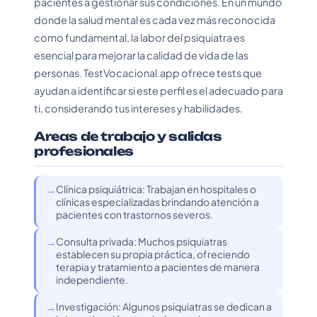
pacientes a gestionar sus condiciones. En un mundo
donde la salud mental es cada vez más reconocida
como fundamental, la labor del psiquiatra es
esencial para mejorar la calidad de vida de las
personas. TestVocacional.app ofrece tests que
ayudan a identificar si este perfil es el adecuado para
ti, considerando tus intereses y habilidades.
Areas de trabajo y salidas
profesionales
Clínica psiquiátrica: Trabajan en hospitales o
clínicas especializadas brindando atención a
pacientes con trastornos severos.
Consulta privada: Muchos psiquiatras
establecen su propia práctica, ofreciendo
terapia y tratamiento a pacientes de manera
independiente.
Investigación: Algunos psiquiatras se dedican a