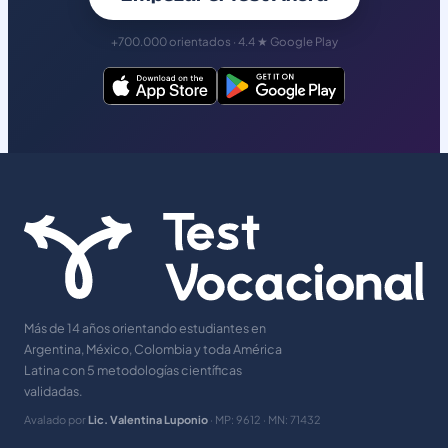
+700.000 orientados · 4.4 ★ Google Play
Más de 14 años orientando estudiantes en
Argentina, México, Colombia y toda América
Latina con 5 metodologías científicas
validadas.
Avalado por
Lic. Valentina Luponio
· MP: 9612 · MN: 71432