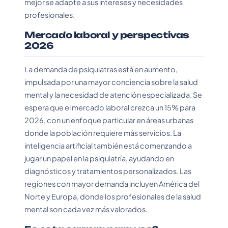
mejor se adapte a sus intereses y necesidades
profesionales.
Mercado laboral y perspectivas
2026
La demanda de psiquiatras está en aumento,
impulsada por una mayor conciencia sobre la salud
mental y la necesidad de atención especializada. Se
espera que el mercado laboral crezca un 15% para
2026, con un enfoque particular en áreas urbanas
donde la población requiere más servicios. La
inteligencia artificial también está comenzando a
jugar un papel en la psiquiatría, ayudando en
diagnósticos y tratamientos personalizados. Las
regiones con mayor demanda incluyen América del
Norte y Europa, donde los profesionales de la salud
mental son cada vez más valorados.