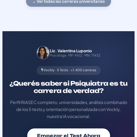
→ Ver todas las carreras universitarias
Lic. Valentina Luponio
Psicóloga · MP: 9612 · MN: 71432
🎙️ Vockly · 5 Tests · +1.400 carreras
¿Querés saber si Psiquiatra es tu
carrera de verdad?
Perfil RIASEC completo, universidades, análisis combinado
de los 5 tests y orientación personalizada con Vockly,
nuestra IA vocacional.
Empezar el Test Ahora