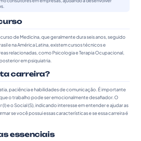
omo consultores em empresas, ajudando a desenvolver
os.
curso
m curso de Medicina, que geralmente dura seis anos, seguido
asil e na América Latina, existem cursos técnicos e
s relacionadas, como Psicologia e Terapia Ocupacional,
osterior em psiquiatria.
sta carreira?
mpatia, paciência e habilidades de comunicação. É importante
 já que o trabalho pode ser emocionalmente desafiador. O
(I) e o Social (S), indicando interesse em entender e ajudar as
ar se você possui essas características e se essa carreira é
as essenciais