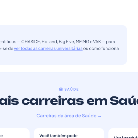
ntíficos — CHASIDE, Holland, Big Five, MMMG e VAK — para
ue-se de
ver todas as carreiras universitárias
ou como funciona
🏥 SAÚDE
is carreiras em Sa
Carreiras da área de Saúde →
de
Você também pode