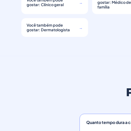
Você também pode
→
gostar: Médico d
gostar: Clínico geral
família
Você também pode
→
gostar: Dermatologista
Quanto tempo dura a ca