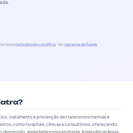
zada.
na nossa
metodologia científica
· Ver
carreiras de Saúde
iatra?
tico, tratamento e prevenção de transtornos mentais e
extos, como hospitais, clínicas e consultórios, oferecendo
depressão, ansiedade e esquizofrenia. A relevância dessa