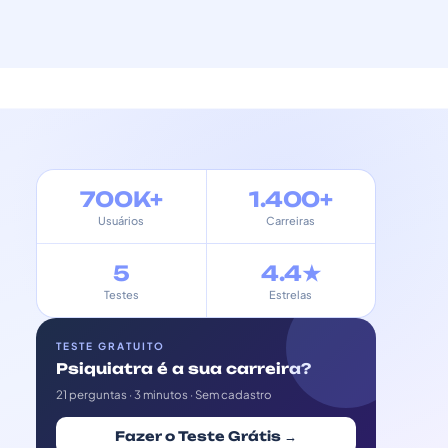
700K+
1.400+
Usuários
Carreiras
5
4.4★
Testes
Estrelas
TESTE GRATUITO
Psiquiatra é a sua carreira?
21 perguntas · 3 minutos · Sem cadastro
Fazer o Teste Grátis →