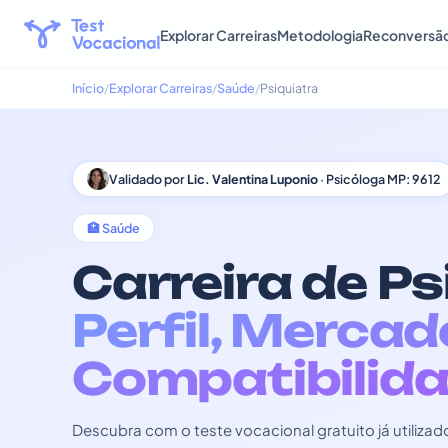
Explorar Carreiras
Metodologia
Reconversã
Início
Explorar Carreiras
Saúde
Psiquiatra
Validado por
Lic. Valentina Luponio
· Psicóloga MP: 9612
🏥 Saúde
Carreira de Ps
Perfil, Mercad
Compatibilida
Descubra com o teste vocacional gratuito já utili