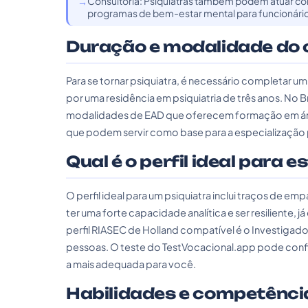
Consultoria: Psiquiatras também podem atuar c
programas de bem-estar mental para funcionári
Duração e modalidade do 
Para se tornar psiquiatra, é necessário completar u
por uma residência em psiquiatria de três anos. No Br
modalidades de EAD que oferecem formação em área
que podem servir como base para a especialização p
Qual é o perfil ideal para e
O perfil ideal para um psiquiatra inclui traços de e
ter uma forte capacidade analítica e ser resiliente,
perfil RIASEC de Holland compatível é o Investigador 
pessoas. O teste do TestVocacional.app pode confirm
a mais adequada para você.
Habilidades e competênci