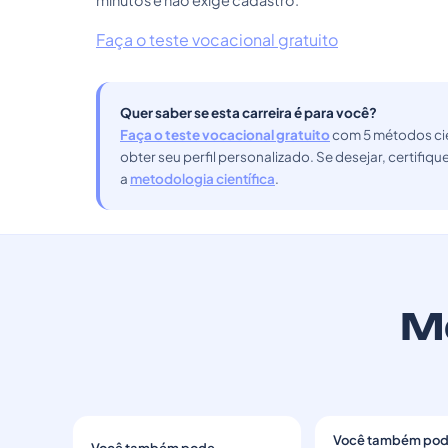
minutos e não exige cadastro.
Faça o teste vocacional gratuito
Quer saber se esta carreira é para você?
Faça o teste vocacional gratuito
com 5 métodos cie
obter seu perfil personalizado. Se desejar, certifiq
a
metodologia científica
.
Ma
Você também po