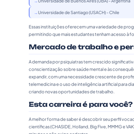
Universidade de Buenos Aires (UBA) - Argentina
Universidade de Santiago (USACH) - Chile
Essas instituições oferecem uma variedade de prog
permitindo que mais estudantes tenham acesso à fo
Mercado de trabalho e pe
A demanda por psiquiatras tem crescido significat
conscientização sobre saúde mental e às consequê
expandir, com uma necessidade crescente de profis
telemedicina e o uso de inteligência artificial para
criando novas oportunidades de trabalho.
Esta carreira é para você?
A melhor forma de saber é descobrir seu perfil vo
científicas (CHASIDE, Holland, Big Five, MMMG e VAK