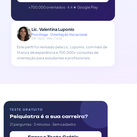
+700.000 orientados · 4.4 ★ Google Play
Lic. Valentina Luponio
Psicóloga · Orientação Vocacional
MP: 9612 · MN: 71432
Este perfil foi revisado pela Lic. Luponio, com mais de
14 anos de experiência e 700.000+ consultas de
orientação para estudantes e profissionais.
TESTE GRATUITO
Psiquiatra é a sua carreira?
21 perguntas · 3 minutos · Sem cadastro