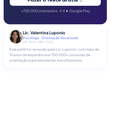
Fazer o Teste Grátis →
+700.000 orientados · 4.4 ★ Google Play
Lic. Valentina Luponio
Psicóloga · Orientação Vocacional
MP: 9612 · MN: 71432
Este perfil foi revisado pela Lic. Luponio, com mais de
14 anos de experiência e 700.000+ consultas de
orientação para estudantes e profissionais.