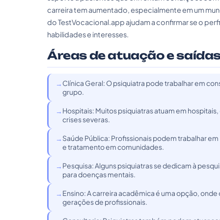
carreira tem aumentado, especialmente em um mundo
do TestVocacional.app ajudam a confirmar se o perfil
habilidades e interesses.
Áreas de atuação e saídas
Clínica Geral: O psiquiatra pode trabalhar em co
grupo.
Hospitais: Muitos psiquiatras atuam em hospitai
crises severas.
Saúde Pública: Profissionais podem trabalhar em
e tratamento em comunidades.
Pesquisa: Alguns psiquiatras se dedicam à pesqu
para doenças mentais.
Ensino: A carreira acadêmica é uma opção, onde 
gerações de profissionais.