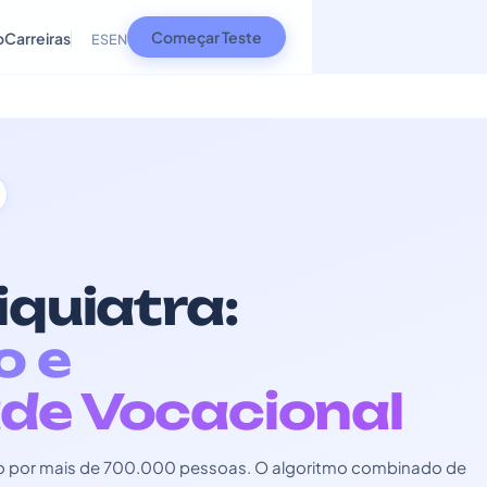
Começar Teste
o
Carreiras
ES
EN
iquiatra:
o e
de Vocacional
zado por mais de 700.000 pessoas. O algoritmo combinado de