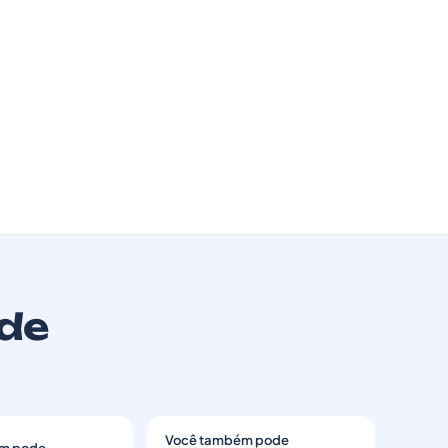
úde
Você também pode