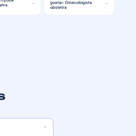
m pode
→
gostar: Ginecologista
→
atra
obstetra
s