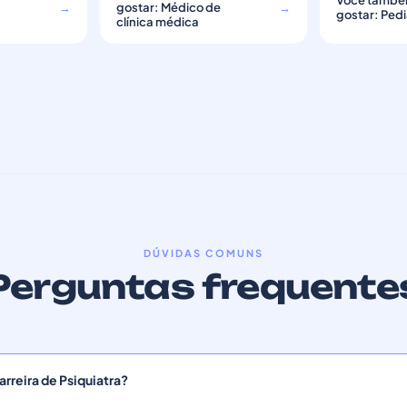
Você també
e
→
gostar: Médico de
→
gostar: Pedi
clínica médica
DÚVIDAS COMUNS
Perguntas frequente
rreira de Psiquiatra?