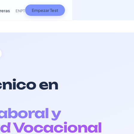
Empezar Test
reras
EN
PT
cnico en
Laboral y
d Vocacional