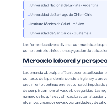
Universidad Nacional de La Plata - Argentina
Universidad de Santiago de Chile - Chile
Instituto Técnico de Salud - México
Universidad de San Carlos - Guatemala
La oferta educativa es diversa, con modalidades pre
como control de infecciones y gestión de calidad en
Mercado laboral y perspe
La demanda laboral para Técnicos en esterilización 
contexto de la pandemia, donde la higiene y la pre
crecimiento continuo en el sector salud, impulsado
de cumplir con normativas de bioseguridad. Las reg
número de hospitales y clínicas. La automatización y l
el campo, creando nuevas oportunidades y desafío