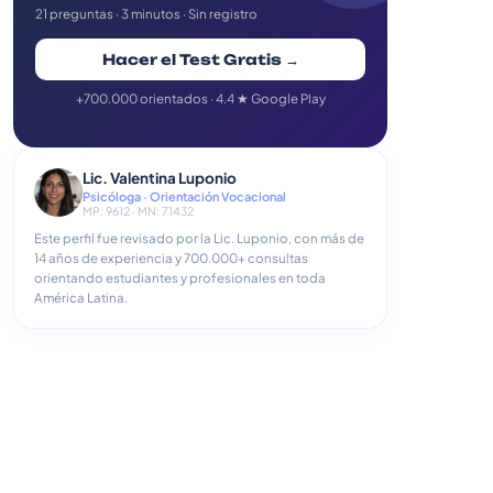
21 preguntas · 3 minutos · Sin registro
Hacer el Test Gratis →
+700.000 orientados · 4.4 ★ Google Play
Lic. Valentina Luponio
Psicóloga · Orientación Vocacional
MP: 9612 · MN: 71432
Este perfil fue revisado por la Lic. Luponio, con más de
14 años de experiencia y 700.000+ consultas
orientando estudiantes y profesionales en toda
América Latina.