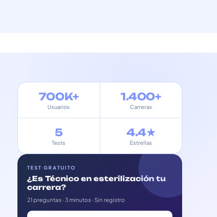
700K+
1.400+
Usuarios
Carreras
5
4.4★
Tests
Estrellas
TEST GRATUITO
¿Es Técnico en esterilización tu
carrera?
21 preguntas · 3 minutos · Sin registro