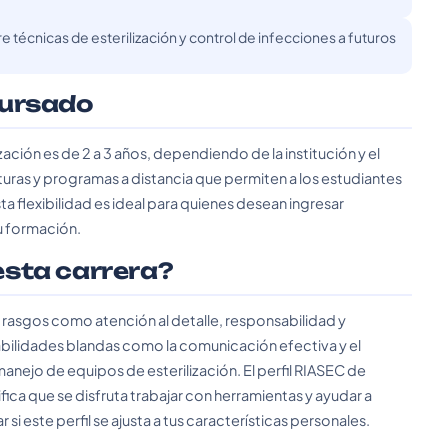
 técnicas de esterilización y control de infecciones a futuros
cursado
ización es de 2 a 3 años, dependiendo de la institución y el
turas y programas a distancia que permiten a los estudiantes
a flexibilidad es ideal para quienes desean ingresar
u formación.
 esta carrera?
uye rasgos como atención al detalle, responsabilidad y
abilidades blandas como la comunicación efectiva y el
manejo de equipos de esterilización. El perfil RIASEC de
ifica que se disfruta trabajar con herramientas y ayudar a
i este perfil se ajusta a tus características personales.