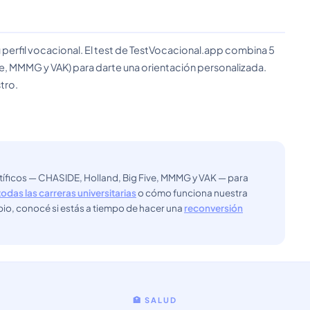
 perfil vocacional. El test de TestVocacional.app combina 5
e, MMMG y VAK) para darte una orientación personalizada.
tro.
ntíficos — CHASIDE, Holland, Big Five, MMMG y VAK — para
todas las carreras universitarias
o cómo funciona nuestra
bio, conocé si estás a tiempo de hacer una
reconversión
🏥 SALUD