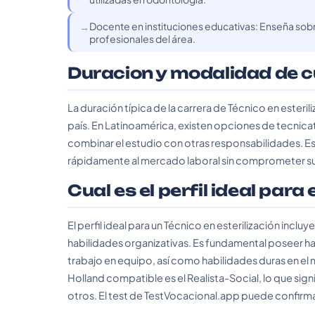
Docente en instituciones educativas: Enseña sobre
profesionales del área.
Duracion y modalidad de 
La duración típica de la carrera de Técnico en esteril
país. En Latinoamérica, existen opciones de tecnica
combinar el estudio con otras responsabilidades. Est
rápidamente al mercado laboral sin comprometer s
Cual es el perfil ideal para
El perfil ideal para un Técnico en esterilización incl
habilidades organizativas. Es fundamental poseer h
trabajo en equipo, así como habilidades duras en el 
Holland compatible es el Realista-Social, lo que sign
otros. El test de TestVocacional.app puede confirmar s