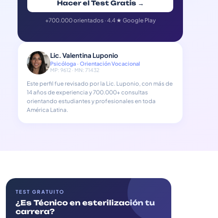
Hacer el Test Gratis →
+700.000 orientados · 4.4 ★ Google Play
Lic. Valentina Luponio
Psicóloga · Orientación Vocacional
MP: 9612 · MN: 71432
Este perfil fue revisado por la Lic. Luponio, con más de
14 años de experiencia y 700.000+ consultas
orientando estudiantes y profesionales en toda
América Latina.
TEST GRATUITO
¿Es Técnico en esterilización tu
carrera?