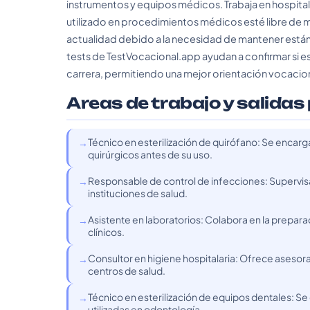
instrumentos y equipos médicos. Trabaja en hospitale
utilizado en procedimientos médicos esté libre de 
actualidad debido a la necesidad de mantener estánd
tests de TestVocacional.app ayudan a confirmar si e
carrera, permitiendo una mejor orientación vocacion
Areas de trabajo y salidas
Técnico en esterilización de quirófano: Se encarg
quirúrgicos antes de su uso.
Responsable de control de infecciones: Supervis
instituciones de salud.
Asistente en laboratorios: Colabora en la preparac
clínicos.
Consultor en higiene hospitalaria: Ofrece asesora
centros de salud.
Técnico en esterilización de equipos dentales: Se 
utilizadas en odontología.