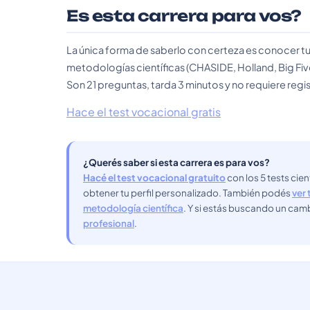
Es esta carrera para vos?
La única forma de saberlo con certeza es conocer tu
metodologías científicas (CHASIDE, Holland, Big Fiv
Son 21 preguntas, tarda 3 minutos y no requiere regis
Hace el test vocacional gratis
¿Querés saber si esta carrera es para vos?
Hacé el test vocacional gratuito
con los 5 tests cie
obtener tu perfil personalizado. También podés
ver 
metodología científica
. Y si estás buscando un cam
profesional
.