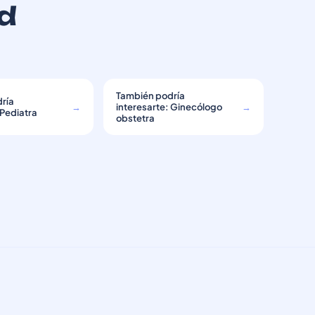
d
También podría
ría
→
interesarte: Ginecólogo
→
 Pediatra
obstetra