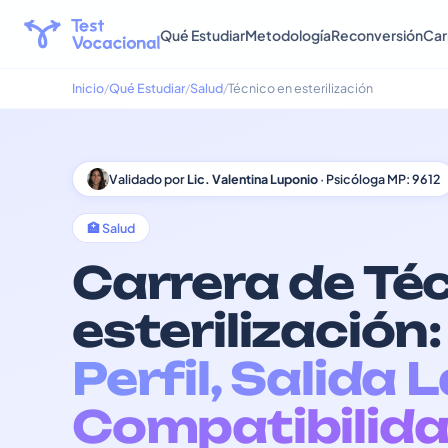
Qué Estudiar
Metodología
Reconversión
Car
Inicio
Qué Estudiar
Salud
Técnico en esterilización
Validado por
Lic. Valentina Luponio
· Psicóloga MP: 9612
🏥 Salud
Carrera de Té
esterilización:
Perfil, Salida 
Compatibilida