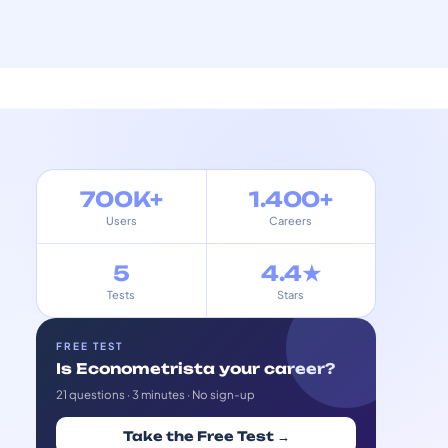
700K+
1.400+
Users
Careers
5
4.4★
Tests
Stars
FREE TEST
Is Econometrista your career?
21 questions · 3 minutes · No sign-up
Take the Free Test →