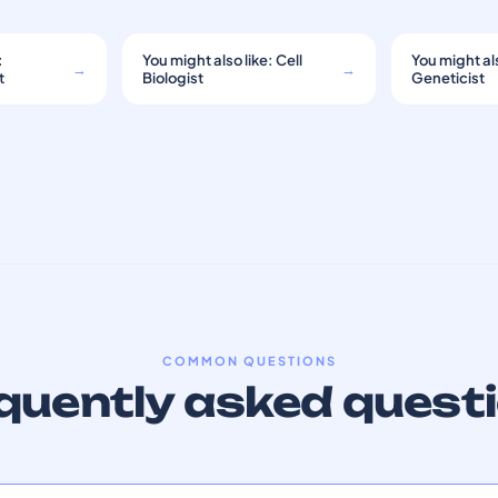
:
You might also like: Cell
You might als
→
→
t
Biologist
Geneticist
COMMON QUESTIONS
quently asked quest