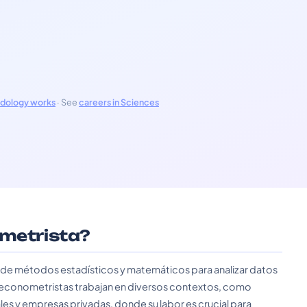
odology works
· See
careers in Sciences
ometrista?
n de métodos estadísticos y matemáticos para analizar datos
 econometristas trabajan en diversos contextos, como
es y empresas privadas, donde su labor es crucial para