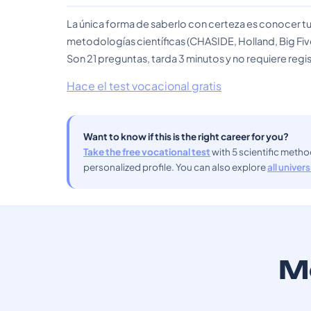
La única forma de saberlo con certeza es conocer tu
metodologías científicas (CHASIDE, Holland, Big Fiv
Son 21 preguntas, tarda 3 minutos y no requiere regis
Hace el test vocacional gratis
Want to know if this is the right career for you?
Take the free vocational test
with 5 scientific meth
personalized profile. You can also explore
all univer
Mo