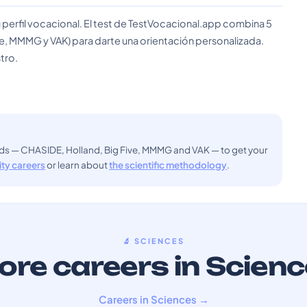
 perfil vocacional. El test de TestVocacional.app combina 5
e, MMMG y VAK) para darte una orientación personalizada.
tro.
ods — CHASIDE, Holland, Big Five, MMMG and VAK — to get your
sity careers
or learn about
the scientific methodology
.
🔬 SCIENCES
re careers in Scien
Careers in Sciences →