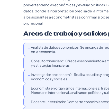
prever tendencias económicas y evaluar políticas. La
datos, donde la interpretación precisa de la inform
a los aspirantes a econometristas a confirmar si posee
profesional.
Areas de trabajo y salidas
Analista de datos económicos: Se encarga de recop
en la economía.
Consultor financiero: Ofrece asesoramiento a em
y estrategias financieras.
Investigador en economía: Realiza estudios y pr
económicos y sociales.
Economista en organismos internacionales: Trabaj
Monetario Internacional, analizando políticas y su
Docente universitario: Comparte conocimientos y