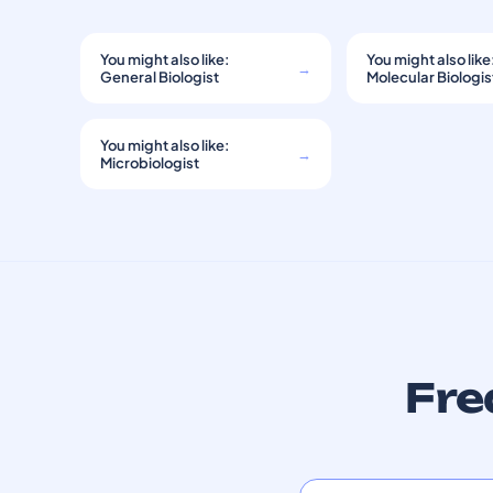
You might also like:
You might also like
→
General Biologist
Molecular Biologis
You might also like:
→
Microbiologist
Fre