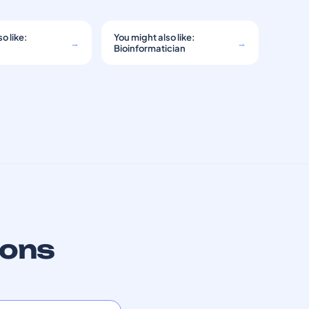
o like:
You might also like:
→
→
Bioinformatician
ions