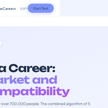
Start Test
ge
Careers
ES
PT
 Career:
arket and
mpatibility
 by over 700,000 people. The combined algorithm of 5