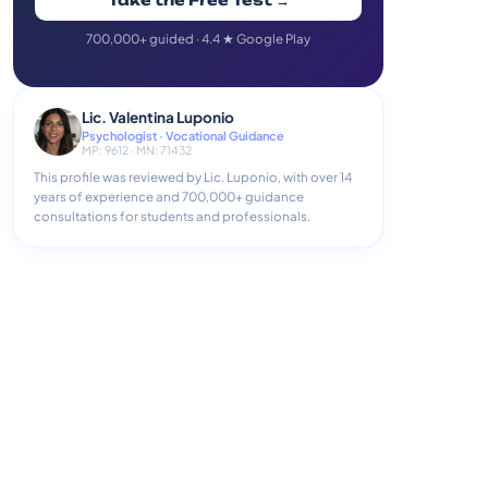
Take the Free Test →
700,000+ guided · 4.4 ★ Google Play
Lic. Valentina Luponio
Psychologist · Vocational Guidance
MP: 9612 · MN: 71432
This profile was reviewed by Lic. Luponio, with over 14
years of experience and 700,000+ guidance
consultations for students and professionals.