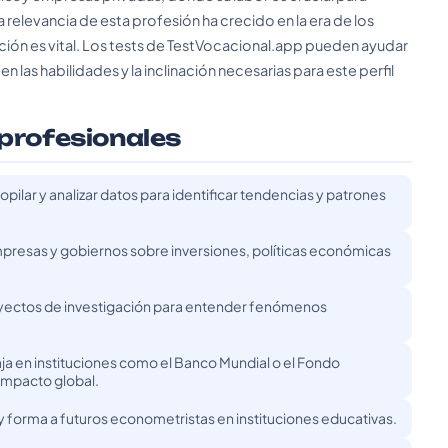
 relevancia de esta profesión ha crecido en la era de los
ación es vital. Los tests de TestVocacional.app pueden ayudar
n las habilidades y la inclinación necesarias para este perfil
 profesionales
ilar y analizar datos para identificar tendencias y patrones
presas y gobiernos sobre inversiones, políticas económicas
oyectos de investigación para entender fenómenos
a en instituciones como el Banco Mundial o el Fondo
 impacto global.
 forma a futuros econometristas en instituciones educativas.