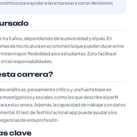
 económicos para ayudar a las empresas a tomar decisiones
cursado
 4 a 5 años, dependiendo de la universidad y el país. En
amas de tecnicatura en econometría que pueden durar entre
iten mayor flexibilidad a los estudiantes. Esto facilita el
n otras responsabilidades.
 esta carrera?
des analíticas, pensamiento crítico y una fuerte base en
investigativos y sociales, como los que describe el perfil
ra esta carrera. Además, la capacidad de trabajar con datos
mental. El test de TestVocacional.app puede ayudar a los
 exigencias de esta profesión.
as clave