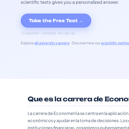
scientific tests gives you a personalized answer.
Take the Free Test →
21 questions · 3 minutes · No sign-up
Explore
all university careers
· Discover how our
scientific meth
Que es la carrera de Econ
La carrera de Econometría se centra en la aplicació
económicos y ayudar en la toma de decisiones. Los
instituciones financieras, organismos gubernamental