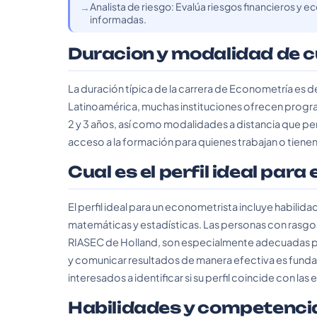
Analista de riesgo: Evalúa riesgos financieros y
informadas.
Duracion y modalidad de 
La duración típica de la carrera de Econometría es de
Latinoamérica, muchas instituciones ofrecen progr
2 y 3 años, así como modalidades a distancia que perm
acceso a la formación para quienes trabajan o tiene
Cual es el perfil ideal para
El perfil ideal para un econometrista incluye habilida
matemáticas y estadísticas. Las personas con rasgos 
RIASEC de Holland, son especialmente adecuadas pa
y comunicar resultados de manera efectiva es funda
interesados a identificar si su perfil coincide con las
Habilidades y competenci