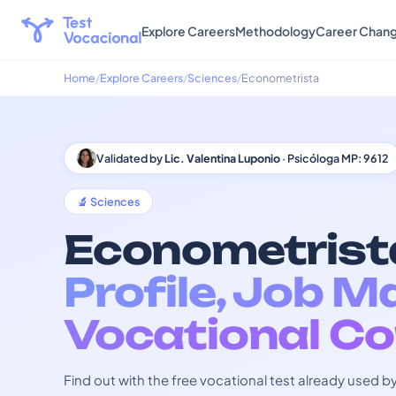
Explore Careers
Methodology
Career Chan
Home
Explore Careers
Sciences
Econometrista
Validated by
Lic. Valentina Luponio
· Psicóloga MP: 9612
🔬 Sciences
Econometrista
Profile, Job M
Vocational Co
Find out with the free vocational test already used