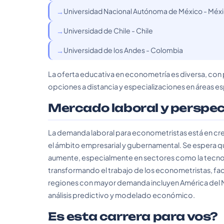
Universidad Nacional Autónoma de México - Méx
Universidad de Chile - Chile
Universidad de los Andes - Colombia
La oferta educativa en econometría es diversa, con
opciones a distancia y especializaciones en áreas e
Mercado laboral y perspe
La demanda laboral para econometristas está en crec
el ámbito empresarial y gubernamental. Se espera q
aumente, especialmente en sectores como la tecnología
transformando el trabajo de los econometristas, fac
regiones con mayor demanda incluyen América del 
análisis predictivo y modelado económico.
Es esta carrera para vos?