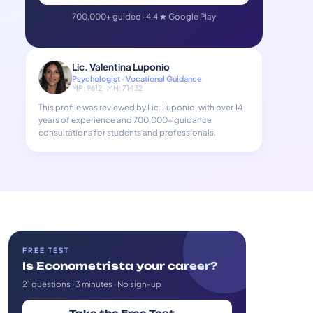
700,000+ guided · 4.4 ★ Google Play
Lic. Valentina Luponio
Psychologist · Vocational Guidance
MP: 9612 · MN: 71432
This profile was reviewed by Lic. Luponio, with over 14
years of experience and 700,000+ guidance
consultations for students and professionals.
FREE TEST
Is Econometrista your career?
21 questions · 3 minutes · No sign-up