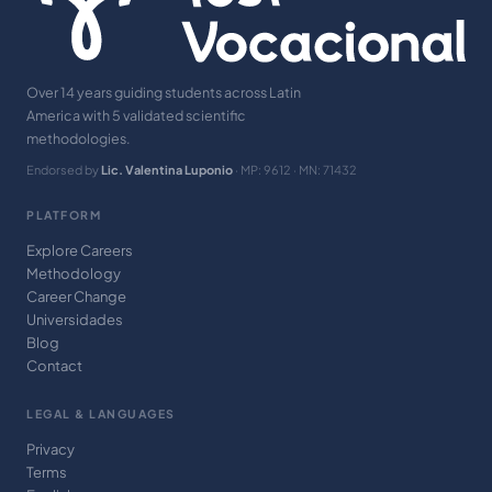
Over 14 years guiding students across Latin
America with 5 validated scientific
methodologies.
Endorsed by
Lic. Valentina Luponio
· MP: 9612 · MN: 71432
PLATFORM
Explore Careers
Methodology
Career Change
Universidades
Blog
Contact
LEGAL & LANGUAGES
Privacy
Terms