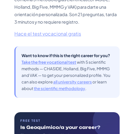
Holland, Big Five, MMMG y VAK) para darte una
orientación personalizada. Son 21 preguntas, tarda
3 minutos y no requiere registro.
Hace el test vocacional gratis
Want to know if this is the right career for you?
Take the free vocational test
with 5 scientific
methods — CHASIDE, Holland, Big Five, MMMG
and VAK — to get your personalized profile. You
can also explore
all university careers
or learn
about
the scientific methodology
.
FREE TEST
Is Geoquímico/a your career?