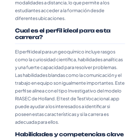
modalidades a distancia, lo que permite a los
estudiantes acceder a la formación desde
diferentes ubicaciones.
Cual es el perfil ideal para esta
carrera?
El perfil ideal para un geoquímico incluye rasgos
como la curiosidad científica, habilidades analíticas
y una fuerte capacidad para resolver problemas.
Las habilidades blandas como la comunicación y el
trabajo en equipo son igualmente importantes. Este
perfil se alinea con el tipo Investigativo del modelo
RIASEC de Holland. El test de TestVocacional.app
puede ayudar a los interesados a identificar si
poseen estas características y si la carrera es
adecuada para ellos.
Habilidades y competencias clave