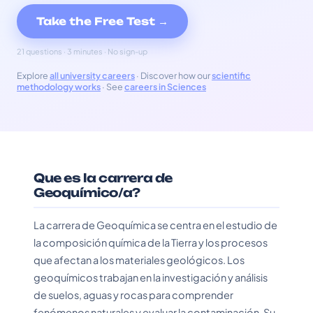
Take the Free Test →
21 questions · 3 minutes · No sign-up
Explore
all university careers
· Discover how our
scientific
methodology works
· See
careers in Sciences
Que es la carrera de
Geoquímico/a?
La carrera de Geoquímica se centra en el estudio de
la composición química de la Tierra y los procesos
que afectan a los materiales geológicos. Los
geoquímicos trabajan en la investigación y análisis
de suelos, aguas y rocas para comprender
fenómenos naturales y evaluar la contaminación. Su