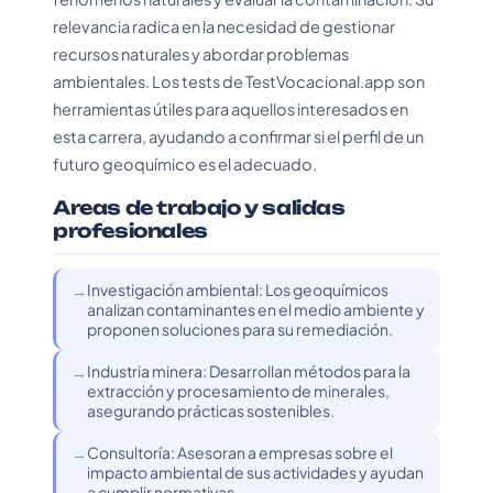
relevancia radica en la necesidad de gestionar
recursos naturales y abordar problemas
ambientales. Los tests de TestVocacional.app son
herramientas útiles para aquellos interesados en
esta carrera, ayudando a confirmar si el perfil de un
futuro geoquímico es el adecuado.
Areas de trabajo y salidas
profesionales
Investigación ambiental: Los geoquímicos
analizan contaminantes en el medio ambiente y
proponen soluciones para su remediación.
Industria minera: Desarrollan métodos para la
extracción y procesamiento de minerales,
asegurando prácticas sostenibles.
Consultoría: Asesoran a empresas sobre el
impacto ambiental de sus actividades y ayudan
a cumplir normativas.