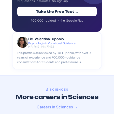
21 questions · 3 minutes · No sign-up
Take the Free Test →
700,000+ guided · 4.4 ★ Google Play
Lic. Valentina Luponio
Psychologist · Vocational Guidance
MP: 9612 · MN: 71432
This profile was reviewed by Lic. Luponio, with over 14
years of experience and 700,000+ guidance
consultations for students and professionals.
🔬 SCIENCES
More careers in Sciences
Careers in Sciences →