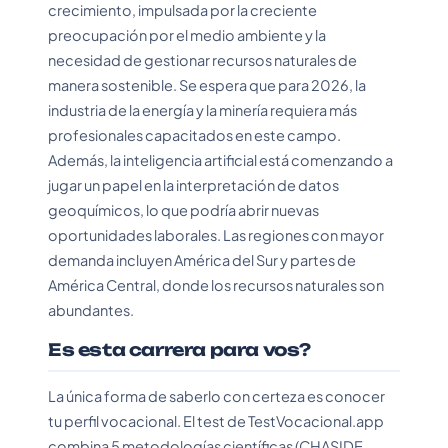
crecimiento, impulsada por la creciente
preocupación por el medio ambiente y la
necesidad de gestionar recursos naturales de
manera sostenible. Se espera que para 2026, la
industria de la energía y la minería requiera más
profesionales capacitados en este campo.
Además, la inteligencia artificial está comenzando a
jugar un papel en la interpretación de datos
geoquímicos, lo que podría abrir nuevas
oportunidades laborales. Las regiones con mayor
demanda incluyen América del Sur y partes de
América Central, donde los recursos naturales son
abundantes.
Es esta carrera para vos?
La única forma de saberlo con certeza es conocer
tu perfil vocacional. El test de TestVocacional.app
combina 5 metodologías científicas (CHASIDE,