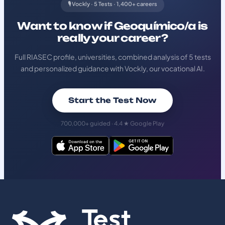
🎙️ Vockly · 5 Tests · 1,400+ careers
Want to know if Geoquímico/a is
really your career?
Full RIASEC profile, universities, combined analysis of 5 tests
and personalized guidance with Vockly, our vocational AI.
Start the Test Now
700,000+ guided · 4.4 ★ Google Play