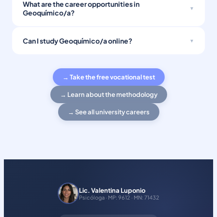
What are the career opportunities in
Geoquímico/a?
Can I study Geoquímico/a online?
→ Take the free vocational test
→ Learn about the methodology
→ See all university careers
Lic. Valentina Luponio
Psicóloga · MP: 9612 · MN: 71432