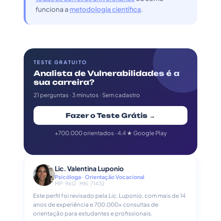
funciona a
metodologia científica
.
TESTE GRATUITO
Analista de Vulnerabilidades é a
sua carreira?
21 perguntas · 3 minutos · Sem cadastro
Fazer o Teste Grátis →
+700.000 orientados · 4.4 ★ Google Play
Lic. Valentina Luponio
Psicóloga · Orientação Vocacional
MP: 9612 · MN: 71432
Este perfil foi revisado pela Lic. Luponio, com mais de 14
anos de experiência e 700.000+ consultas de
orientação para estudantes e profissionais.