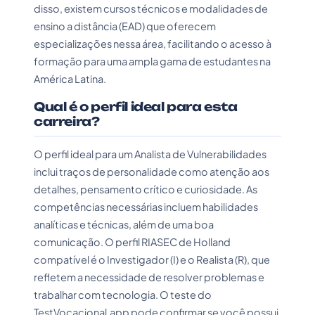
disso, existem cursos técnicos e modalidades de
ensino a distância (EAD) que oferecem
especializações nessa área, facilitando o acesso à
formação para uma ampla gama de estudantes na
América Latina.
Qual é o perfil ideal para esta
carreira?
O perfil ideal para um Analista de Vulnerabilidades
inclui traços de personalidade como atenção aos
detalhes, pensamento crítico e curiosidade. As
competências necessárias incluem habilidades
analíticas e técnicas, além de uma boa
comunicação. O perfil RIASEC de Holland
compatível é o Investigador (I) e o Realista (R), que
refletem a necessidade de resolver problemas e
trabalhar com tecnologia. O teste do
TestVocacional.app pode confirmar se você possui