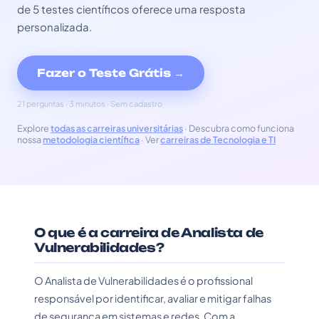
de 5 testes científicos oferece uma resposta
personalizada.
Fazer o Teste Grátis →
21 perguntas · 3 minutos · Sem cadastro
Explore
todas as carreiras universitárias
· Descubra como funciona
nossa
metodologia científica
· Ver
carreiras de Tecnologia e TI
O que é a carreira de Analista de
Vulnerabilidades?
O Analista de Vulnerabilidades é o profissional
responsável por identificar, avaliar e mitigar falhas
de segurança em sistemas e redes. Com a