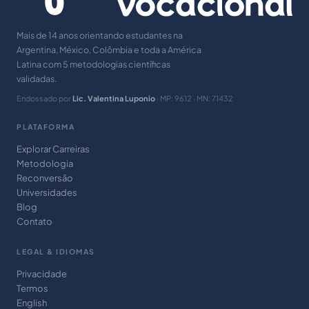
Mais de 14 anos orientando estudantes na
Argentina, México, Colômbia e toda a América
Latina com 5 metodologias científicas
validadas.
Endossado por
Lic. Valentina Luponio
· MP: 9612 · MN: 71432
PLATAFORMA
Explorar Carreiras
Metodologia
Reconversão
Universidades
Blog
Contato
LEGAL & IDIOMAS
Privacidade
Termos
English