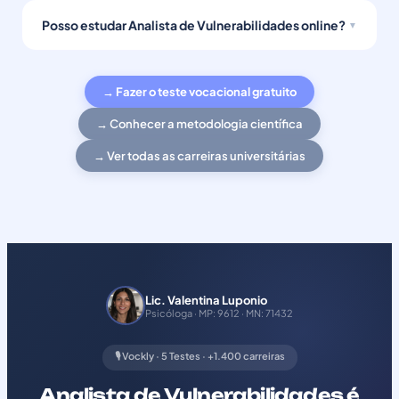
Posso estudar Analista de Vulnerabilidades online?
→ Fazer o teste vocacional gratuito
→ Conhecer a metodologia científica
→ Ver todas as carreiras universitárias
Lic. Valentina Luponio
Psicóloga · MP: 9612 · MN: 71432
🎙️ Vockly · 5 Testes · +1.400 carreiras
Analista de Vulnerabilidades é