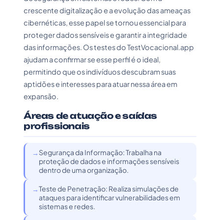
crescente digitalização e a evolução das ameaças
cibernéticas, esse papel se tornou essencial para
proteger dados sensíveis e garantir a integridade
das informações. Os testes do TestVocacional.app
ajudam a confirmar se esse perfil é o ideal,
permitindo que os indivíduos descubram suas
aptidões e interesses para atuar nessa área em
expansão.
Áreas de atuação e saídas
profissionais
Segurança da Informação: Trabalha na
proteção de dados e informações sensíveis
dentro de uma organização.
Teste de Penetração: Realiza simulações de
ataques para identificar vulnerabilidades em
sistemas e redes.