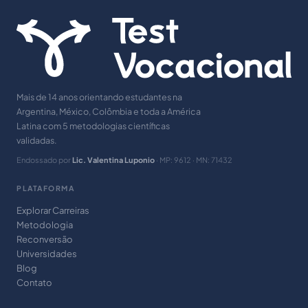
Mais de 14 anos orientando estudantes na
Argentina, México, Colômbia e toda a América
Latina com 5 metodologias científicas
validadas.
Endossado por
Lic. Valentina Luponio
· MP: 9612 · MN: 71432
PLATAFORMA
Explorar Carreiras
Metodologia
Reconversão
Universidades
Blog
Contato