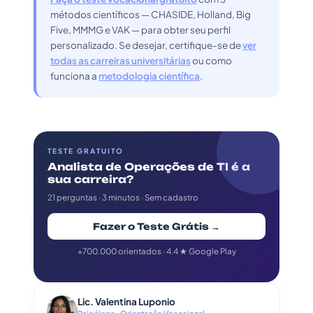
métodos científicos — CHASIDE, Holland, Big
Five, MMMG e VAK — para obter seu perfil
personalizado. Se desejar, certifique-se de
ver
todas as carreiras universitárias
ou como
funciona a
metodologia científica
.
TESTE GRATUITO
Analista de Operações de TI é a
sua carreira?
21 perguntas · 3 minutos · Sem cadastro
Fazer o Teste Grátis →
+700.000 orientados · 4.4 ★ Google Play
Lic. Valentina Luponio