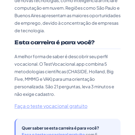
de novas tecnologias, como inteligência artificial e
computação em nuvem. Regiões como São Paulo e
Buenos Aires apresentam as maiores oportunidades
de emprego, devido à concentração de empresas
de tecnologia.
Esta carreira é para você?
A melhor forma de saber é descobrir seu perfil
vocacional. O TestVocacional.app combina 5
metodologias científicas (CHASIDE, Holland, Big
Five, MMMG e VAK) para uma orientação
personalizada. São 21 perguntas, leva 3 minutos e
não exige cadastro.
Faça o teste vocacional gratuito
Quer saber se esta carreira é para você?
Faça o teste vocacional gratuito
com 5