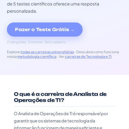
de 5 testes científicos oferece uma resposta
personalizada.
Fazer o Teste Grátis →
21 perguntas · 3 minutos · Sem cadastro
Explore
todas as carreiras universitárias
· Descubra como funciona
nossa
metodologia científica
· Ver
carreiras de Tecnologia e TI
O que é a carreira de Analista de
Operações de TI?
O Analista de Operações de TI é responsável por
garantir que os sistemas de tecnologia da
informação funcionem de maneira eficiente e