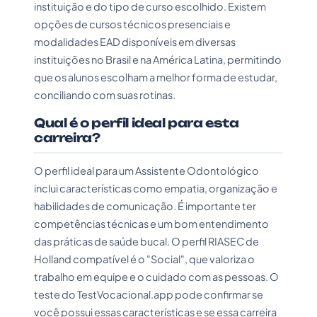
instituição e do tipo de curso escolhido. Existem
opções de cursos técnicos presenciais e
modalidades EAD disponíveis em diversas
instituições no Brasil e na América Latina, permitindo
que os alunos escolham a melhor forma de estudar,
conciliando com suas rotinas.
Qual é o perfil ideal para esta
carreira?
O perfil ideal para um Assistente Odontológico
inclui características como empatia, organização e
habilidades de comunicação. É importante ter
competências técnicas e um bom entendimento
das práticas de saúde bucal. O perfil RIASEC de
Holland compatível é o "Social", que valoriza o
trabalho em equipe e o cuidado com as pessoas. O
teste do TestVocacional.app pode confirmar se
você possui essas características e se essa carreira