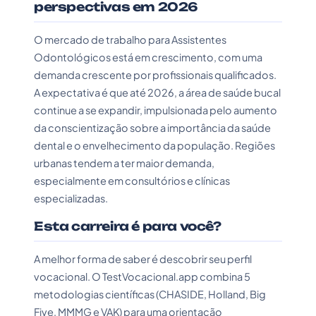
perspectivas em 2026
O mercado de trabalho para Assistentes
Odontológicos está em crescimento, com uma
demanda crescente por profissionais qualificados.
A expectativa é que até 2026, a área de saúde bucal
continue a se expandir, impulsionada pelo aumento
da conscientização sobre a importância da saúde
dental e o envelhecimento da população. Regiões
urbanas tendem a ter maior demanda,
especialmente em consultórios e clínicas
especializadas.
Esta carreira é para você?
A melhor forma de saber é descobrir seu perfil
vocacional. O TestVocacional.app combina 5
metodologias científicas (CHASIDE, Holland, Big
Five, MMMG e VAK) para uma orientação