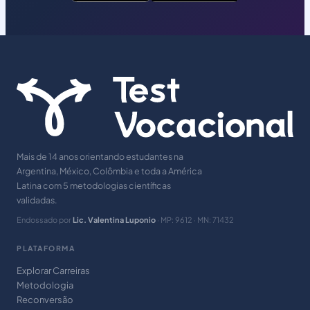
Mais de 14 anos orientando estudantes na
Argentina, México, Colômbia e toda a América
Latina com 5 metodologias científicas
validadas.
Endossado por
Lic. Valentina Luponio
· MP: 9612 · MN: 71432
PLATAFORMA
Explorar Carreiras
Metodologia
Reconversão