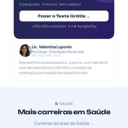
21 perguntas · 3 minutos · Sem cadastro
Fazer o Teste Grátis →
+700.000 orientados · 4.4 ★ Google Play
Lic. Valentina Luponio
Psicóloga · Orientação Vocacional
MP: 9612 · MN: 71432
Este perfil foi revisado pela Lic. Luponio, com mais de 14
anos de experiência e 700.000+ consultas de
orientação para estudantes e profissionais.
🏥 SAÚDE
Mais carreiras em Saúde
Carreiras da área de Saúde →