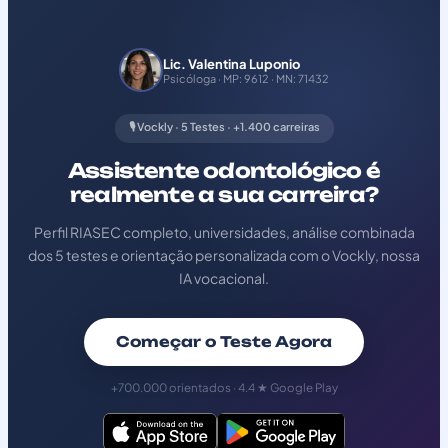
Lic. Valentina Luponio
Psicóloga · MP: 9612 · MN: 71432
🎙️ Vockly · 5 Testes · +1.400 carreiras
Assistente odontológico é
realmente a sua carreira?
Perfil RIASEC completo, universidades, análise combinada
dos 5 testes e orientação personalizada com o Vockly, nossa
IA vocacional.
Começar o Teste Agora
+700.000 orientados · 4.4 ★ Google Play