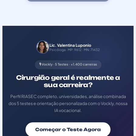
Lic. Valentina Luponio
Psicóloga · MP: 9612 · MN: 71432
🎙️ Vockly · 5 Testes · +1.400 carreiras
Cirurgião geral é realmente a
sua carreira?
Perfil RIASEC completo, universidades, análise combinada
dos 5 testes e orientação personalizada com o Vockly, nossa
IA vocacional.
Começar o Teste Agora