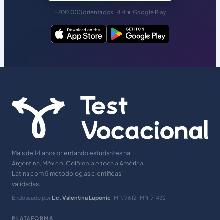
+700.000 orientados · 4.4 ★ Google Play
Mais de 14 anos orientando estudantes na
Argentina, México, Colômbia e toda a América
Latina com 5 metodologias científicas
validadas.
Endossado por
Lic. Valentina Luponio
· MP: 9612 · MN: 71432
PLATAFORMA