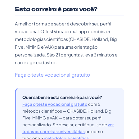
Esta carreira é para você?
A melhor forma de saber é descobrir seu perfil
vocacional. O TestVocacional.app combina 5
metodologias científicas (CHASIDE, Holland, Big
Five, MMMG e VAK) para uma orientação
personalizada. São 21 perguntas, leva 3 minutos e
não exige cadastro.
Faça o teste vocacional gratuito
Quer saber se esta carreira é para você?
Faça o teste vocacional gratuito
com 5
métodos científicos — CHASIDE, Holland, Big
Five, MMMG e VAK — para obter seu perfil
personalizado. Se desejar, certifique-se de
ver
todas as carreiras universitárias
ou como
funciona a
metodologia científica
.