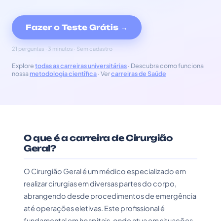
Fazer o Teste Grátis →
21 perguntas · 3 minutos · Sem cadastro
Explore
todas as carreiras universitárias
· Descubra como funciona
nossa
metodologia científica
· Ver
carreiras de Saúde
O que é a carreira de Cirurgião
Geral?
O Cirurgião Geral é um médico especializado em
realizar cirurgias em diversas partes do corpo,
abrangendo desde procedimentos de emergência
até operações eletivas. Este profissional é
fundamental em hospitais, onde atua em situações