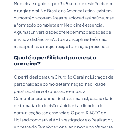
Medicina, seguidos por 3 a 5 anos de residência em
cirurgia geral. No Brasil e na América Latina, existem
cursos técnicos em áreas relacionadas à saúde, mas
a formação completa em Medicina é essencial.
Algumas universidades oferecem modalidades de
ensino a distância (EAD) para disciplinas teóricas,
mas a prática cirúrgica exige formação presencial.
Qual é o perfil ideal para esta
carreira?
O perfil ideal para um Cirurgião Geral inclui traços de
personalidade como determinação, habilidade
para trabalhar sob pressão e empatia.
Competências como destreza manual, capacidade
de tomada de decisão rápida e habilidades de
comunicação são essenciais. O perfil RIASEC de
Holland compatível é o Investigador e o Realizador,
e o teste do TestVocacional.app pode confirmar se