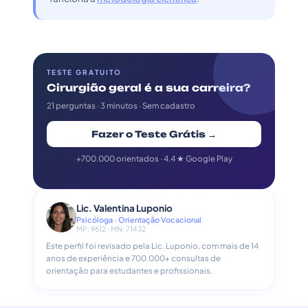
TESTE GRATUITO
Cirurgião geral é a sua carreira?
21 perguntas · 3 minutos · Sem cadastro
Fazer o Teste Grátis →
+700.000 orientados · 4.4 ★ Google Play
Lic. Valentina Luponio
Psicóloga · Orientação Vocacional
MP: 9612 · MN: 71432
Este perfil foi revisado pela Lic. Luponio, com mais de 14
anos de experiência e 700.000+ consultas de
orientação para estudantes e profissionais.