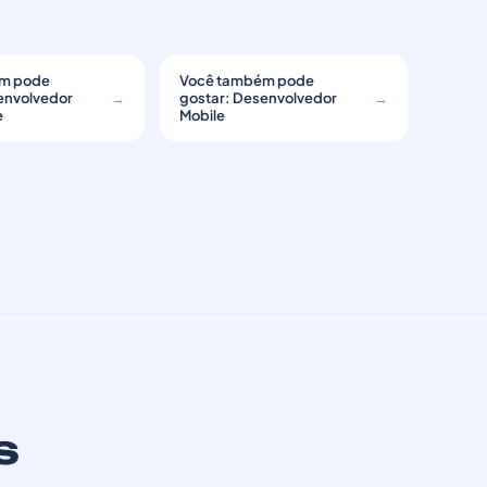
m pode
Você também pode
envolvedor
→
gostar: Desenvolvedor
→
e
Mobile
s