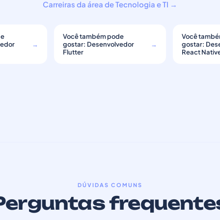
Carreiras da área de Tecnologia e TI →
de
Você também pode
Você també
vedor
→
gostar: Desenvolvedor
→
gostar: Des
Flutter
React Nativ
DÚVIDAS COMUNS
Perguntas frequente