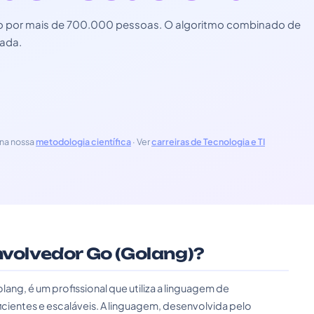
zado por mais de 700.000 pessoas. O algoritmo combinado de
zada.
na nossa
metodologia científica
· Ver
carreiras de Tecnologia e TI
nvolvedor Go (Golang)?
, é um profissional que utiliza a linguagem de
icientes e escaláveis. A linguagem, desenvolvida pelo