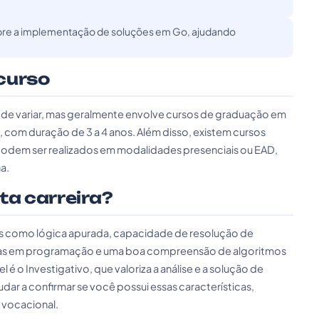
obre a implementação de soluções em Go, ajudando
curso
de variar, mas geralmente envolve cursos de graduação em
com duração de 3 a 4 anos. Além disso, existem cursos
podem ser realizados em modalidades presenciais ou EAD,
a.
sta carreira?
ços como lógica apurada, capacidade de resolução de
ias em programação e uma boa compreensão de algoritmos
 é o Investigativo, que valoriza a análise e a solução de
ar a confirmar se você possui essas características,
 vocacional.