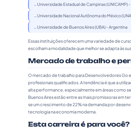
Universidade Estadual de Campinas (UNICAMP) - 
Universidade Nacional Autônoma do México (UNA
Universidade de Buenos Aires (UBA) - Argentina
Essas instituições oferecem uma variedade de curso
escolham a modalidade que melhor se adapta às su
Mercado de trabalho e pe
O mercado de trabalho para Desenvolvedores Go 
profissionais qualificados. A tendência é que a ut
alta performance, especialmente em áreas como se
Buenos Aires estão entre as mais promissoras em 
se um crescimento de 22% na demanda por desenvol
tecnologia na economia moderna.
Esta carreira é para você?