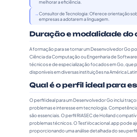
melhorar a eficiência.
Consultor de Tecnologia: Oferece orientação s
empresas a adotarem a linguagem.
Duração e modalidade do 
A formação para se tornar um Desenvolvedor Go po
Ciência da Computação ou Engenharia de Software, 
técnicos e de especialização focados em Go, que 
disponíveis em diversas instituições na América Latin
Qual é o perfil ideal para e
O perfil ideal para um Desenvolvedor Go inclui tra
problemas e interesse em tecnologia. Competênc
são essenciais. O perfil RIASEC de Holland compatível
problemas técnicos. O TestVocacional.app pode ajud
proporcionando uma análise detalhada do seu perfil