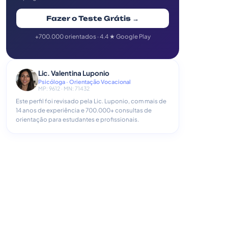
Fazer o Teste Grátis →
+700.000 orientados · 4.4 ★ Google Play
Lic. Valentina Luponio
Psicóloga · Orientação Vocacional
MP: 9612 · MN: 71432
Este perfil foi revisado pela Lic. Luponio, com mais de
14 anos de experiência e 700.000+ consultas de
orientação para estudantes e profissionais.