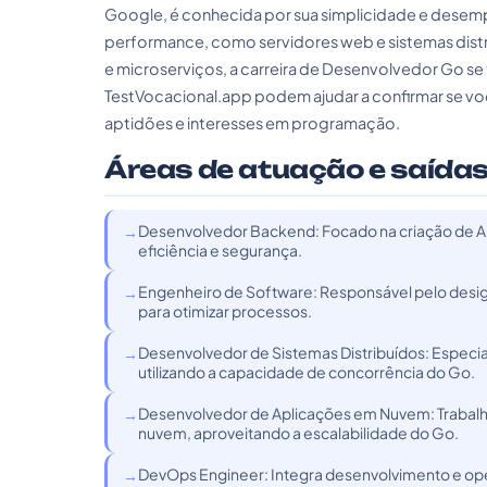
Google, é conhecida por sua simplicidade e desemp
performance, como servidores web e sistemas dis
e microserviços, a carreira de Desenvolvedor Go se 
TestVocacional.app podem ajudar a confirmar se você 
aptidões e interesses em programação.
Áreas de atuação e saídas
Desenvolvedor Backend: Focado na criação de AP
eficiência e segurança.
Engenheiro de Software: Responsável pelo desig
para otimizar processos.
Desenvolvedor de Sistemas Distribuídos: Especia
utilizando a capacidade de concorrência do Go.
Desenvolvedor de Aplicações em Nuvem: Trabalh
nuvem, aproveitando a escalabilidade do Go.
DevOps Engineer: Integra desenvolvimento e ope