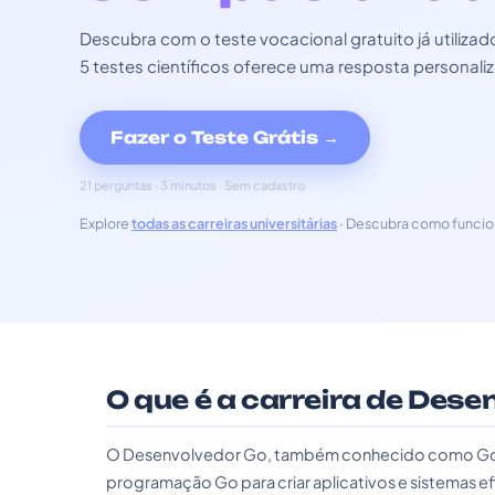
Descubra com o teste vocacional gratuito já utili
5 testes científicos oferece uma resposta personali
Fazer o Teste Grátis →
21 perguntas · 3 minutos · Sem cadastro
Explore
todas as carreiras universitárias
· Descubra como funcio
O que é a carreira de Dese
O Desenvolvedor Go, também conhecido como Golang
programação Go para criar aplicativos e sistemas ef