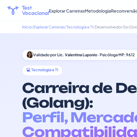
Explorar Carreiras
Metodologia
Reconversã
Início
Explorar Carreiras
Tecnologia e TI
Desenvolvedor Go (Gol
Validado por
Lic. Valentina Luponio
· Psicóloga MP: 9612
💻 Tecnologia e TI
Carreira de D
(Golang):
Perfil, Mercad
Compatibilida