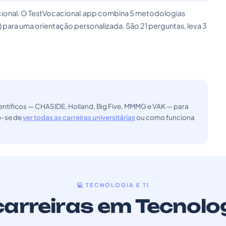
cacional. O TestVocacional.app combina 5 metodologias
) para uma orientação personalizada. São 21 perguntas, leva 3
ntíficos — CHASIDE, Holland, Big Five, MMMG e VAK — para
ue-se de
ver todas as carreiras universitárias
ou como funciona
💻 TECNOLOGIA E TI
arreiras em Tecnolog