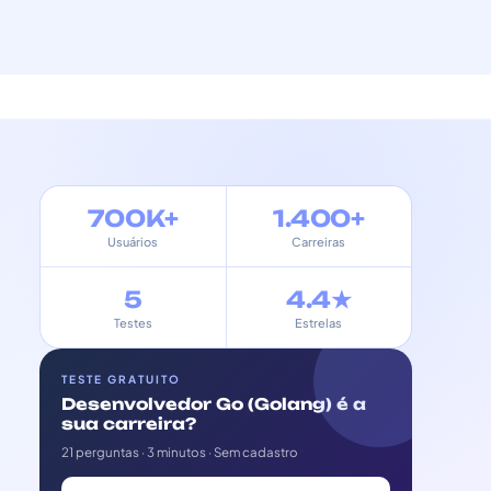
700K+
1.400+
Usuários
Carreiras
5
4.4★
Testes
Estrelas
TESTE GRATUITO
Desenvolvedor Go (Golang) é a
sua carreira?
21 perguntas · 3 minutos · Sem cadastro