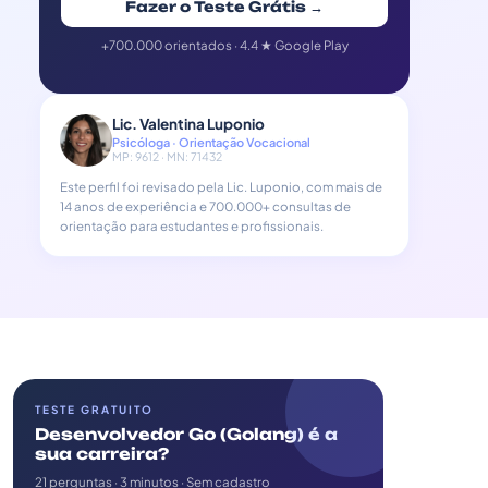
Fazer o Teste Grátis →
+700.000 orientados · 4.4 ★ Google Play
Lic. Valentina Luponio
Psicóloga · Orientação Vocacional
MP: 9612 · MN: 71432
Este perfil foi revisado pela Lic. Luponio, com mais de
14 anos de experiência e 700.000+ consultas de
orientação para estudantes e profissionais.
TESTE GRATUITO
Desenvolvedor Go (Golang) é a
sua carreira?
21 perguntas · 3 minutos · Sem cadastro