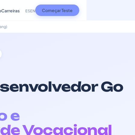
Começar Teste
o
Carreiras
ES
EN
ang)
esenvolvedor Go
o e
de Vocacional