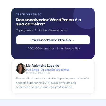
TESTE GRATUITO
Desenvolvedor WordPress é a
sua carreira?
21 perguntas · 3 minutos · Sem cadastro
Fazer o Teste Grátis →
+700.000 orientados · 4.4 ★ Google Play
Lic. Valentina Luponio
Psicóloga · Orientação Vocacional
MP: 9612 · MN: 71432
Este perfil foi revisado pela Lic. Luponio, com mais de 14
anos de experiência e 700.000+ consultas de
orientação para estudantes e profissionais.