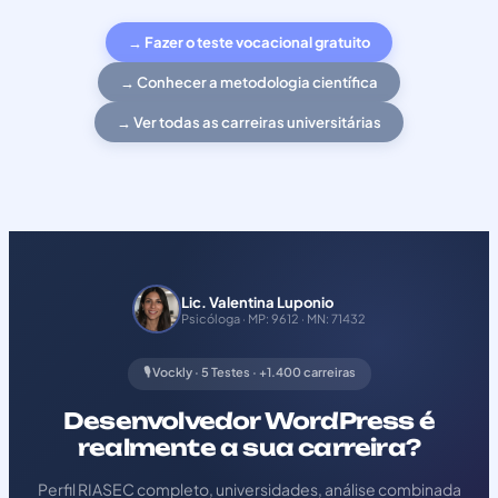
→ Fazer o teste vocacional gratuito
→ Conhecer a metodologia científica
→ Ver todas as carreiras universitárias
Lic. Valentina Luponio
Psicóloga · MP: 9612 · MN: 71432
🎙️ Vockly · 5 Testes · +1.400 carreiras
Desenvolvedor WordPress é
realmente a sua carreira?
Perfil RIASEC completo, universidades, análise combinada