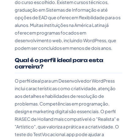
do curso escolhido. Existem cursos técnicos,
graduação em Sistemas de Informação e até
opções de EAD que oferecem flexibilidade para os
alunos. Muitas instituições na América Latina já
oferecem programas focados em
desenvolvimento web, incluindo WordPress, que
podem ser concluídos em menos de dois anos.
Qual é o perfil ideal para esta
carreira?
O perfil ideal para um Desenvolvedor WordPress
inclui características como criatividade, atenção
aos detalhes e habilidades de resolução de
problemas. Competências em programação,
design e marketing digital são essenciais. O perfil
RIASEC de Holland mais compatível é o "Realista" e
"Artístico", que valoriza a prática e a criatividade. O
teste do TestVocacional.app pode ajudar a