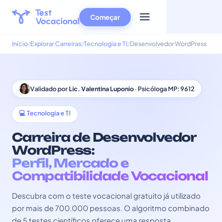
Começar
Início
Explorar Carreiras
Tecnologia e TI
Desenvolvedor WordPress
Validado por
Lic. Valentina Luponio
· Psicóloga MP: 9612
💻 Tecnologia e TI
Carreira de Desenvolvedor
WordPress:
Perfil, Mercado e
Compatibilidade Vocacional
Descubra com o teste vocacional gratuito já utilizado
por mais de 700.000 pessoas. O algoritmo combinado
de 5 testes científicos oferece uma resposta