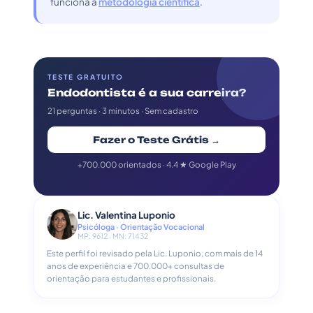
funciona a
metodologia científica
.
TESTE GRATUITO
Endodontista é a sua carreira?
21 perguntas · 3 minutos · Sem cadastro
Fazer o Teste Grátis →
+700.000 orientados · 4.4 ★ Google Play
Lic. Valentina Luponio
Psicóloga · Orientação Vocacional
MP: 9612 · MN: 71432
Este perfil foi revisado pela Lic. Luponio, com mais de 14
anos de experiência e 700.000+ consultas de
orientação para estudantes e profissionais.