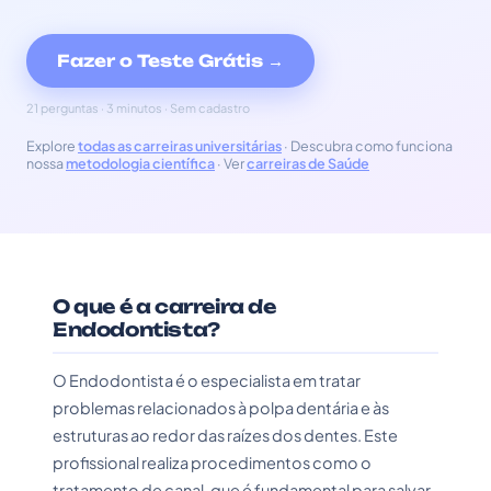
Fazer o Teste Grátis →
21 perguntas · 3 minutos · Sem cadastro
Explore
todas as carreiras universitárias
· Descubra como funciona
nossa
metodologia científica
· Ver
carreiras de Saúde
O que é a carreira de
Endodontista?
O Endodontista é o especialista em tratar
problemas relacionados à polpa dentária e às
estruturas ao redor das raízes dos dentes. Este
profissional realiza procedimentos como o
tratamento de canal, que é fundamental para salvar