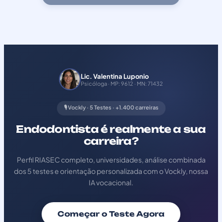
Lic. Valentina Luponio
Psicóloga · MP: 9612 · MN: 71432
🎙️ Vockly · 5 Testes · +1.400 carreiras
Endodontista é realmente a sua
carreira?
Perfil RIASEC completo, universidades, análise combinada
dos 5 testes e orientação personalizada com o Vockly, nossa
IA vocacional.
Começar o Teste Agora