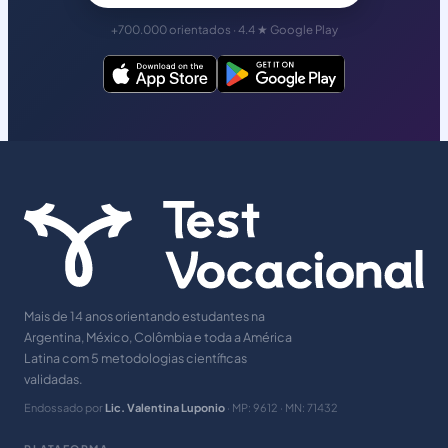
+700.000 orientados · 4.4 ★ Google Play
Mais de 14 anos orientando estudantes na
Argentina, México, Colômbia e toda a América
Latina com 5 metodologias científicas
validadas.
Endossado por
Lic. Valentina Luponio
· MP: 9612 · MN: 71432