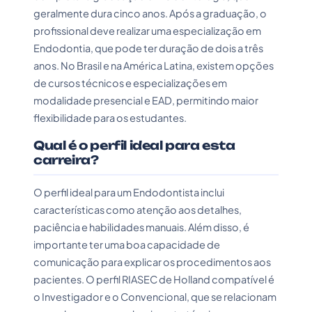
geralmente dura cinco anos. Após a graduação, o
profissional deve realizar uma especialização em
Endodontia, que pode ter duração de dois a três
anos. No Brasil e na América Latina, existem opções
de cursos técnicos e especializações em
modalidade presencial e EAD, permitindo maior
flexibilidade para os estudantes.
Qual é o perfil ideal para esta
carreira?
O perfil ideal para um Endodontista inclui
características como atenção aos detalhes,
paciência e habilidades manuais. Além disso, é
importante ter uma boa capacidade de
comunicação para explicar os procedimentos aos
pacientes. O perfil RIASEC de Holland compatível é
o Investigador e o Convencional, que se relacionam