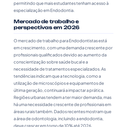
permitindo que mais estudantes tenham acesso à
especialização em Endodontia.
Mercado de trabalho e
perspectivas em 2026
O mercado de trabalho para Endodontistas está
em crescimento, com uma demanda crescente por
profissionais qualificados devido ao aumento da
conscientização sobre saúde bucal e a
necessidade de tratamentos especializados. As
tendências indicam que a tecnologia, como a
utilização de microscópios e equipamentos de
última geração, continuará a impactar a prática.
Regiões urbanas tendem a ter maior demanda, mas
há uma necessidade crescente de profissionais em
áreas rurais também. Dados recentes mostram que
a área de odontologia, incluindo a endodontia,
deve crescer em torno de 10% até 2026.