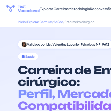
Explorar Carreiras
Metodologia
Reconversã
Início
Explorar Carreiras
Saúde
Enfermeiro cirúrgico
Validado por
Lic. Valentina Luponio
· Psicóloga MP: 9612
🏥 Saúde
Carreira de E
cirúrgico:
Perfil, Mercad
Compatibilida