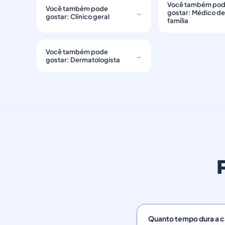
Você também po
Você também pode
→
gostar: Médico d
gostar: Clínico geral
família
Você também pode
→
gostar: Dermatologista
Quanto tempo dura a ca