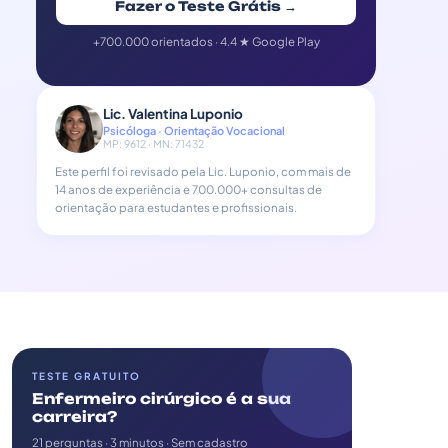
Fazer o Teste Grátis →
+700.000 orientados · 4.4 ★ Google Play
Lic. Valentina Luponio
Psicóloga · Orientação Vocacional
MP: 9612 · MN: 71432
Este perfil foi revisado pela Lic. Luponio, com mais de
14 anos de experiência e 700.000+ consultas de
orientação para estudantes e profissionais.
TESTE GRATUITO
Enfermeiro cirúrgico é a sua
carreira?
21 perguntas · 3 minutos · Sem cadastro