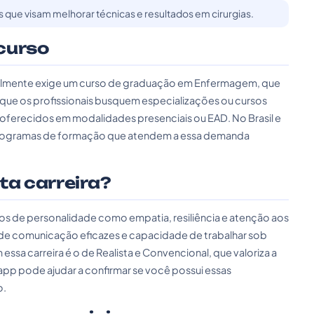
s que visam melhorar técnicas e resultados em cirurgias.
curso
eralmente exige um curso de graduação em Enfermagem, que
que os profissionais busquem especializações ou cursos
ferecidos em modalidades presenciais ou EAD. No Brasil e
m programas de formação que atendem a essa demanda
sta carreira?
raços de personalidade como empatia, resiliência e atenção aos
s de comunicação eficazes e capacidade de trabalhar sob
ssa carreira é o de Realista e Convencional, que valoriza a
app pode ajudar a confirmar se você possui essas
o.