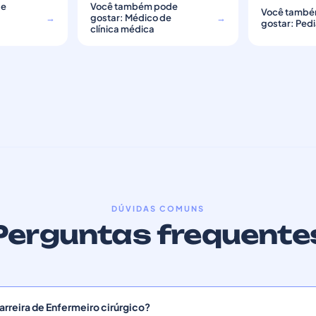
de
Você também pode
Você també
e
→
gostar: Médico de
→
gostar: Pedi
clínica médica
DÚVIDAS COMUNS
Perguntas frequente
rreira de Enfermeiro cirúrgico?