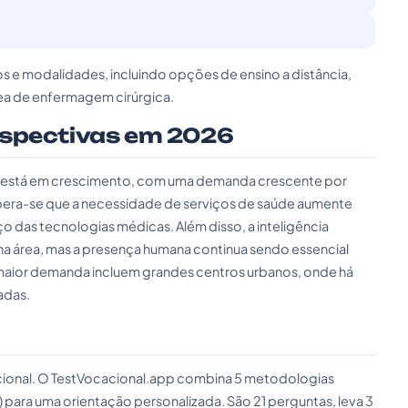
s e modalidades, incluindo opções de ensino a distância,
rea de enfermagem cirúrgica.
rspectivas em 2026
s está em crescimento, com uma demanda crescente por
 Espera-se que a necessidade de serviços de saúde aumente
 das tecnologias médicas. Além disso, a inteligência
na área, mas a presença humana continua sendo essencial
 maior demanda incluem grandes centros urbanos, onde há
adas.
cacional. O TestVocacional.app combina 5 metodologias
) para uma orientação personalizada. São 21 perguntas, leva 3