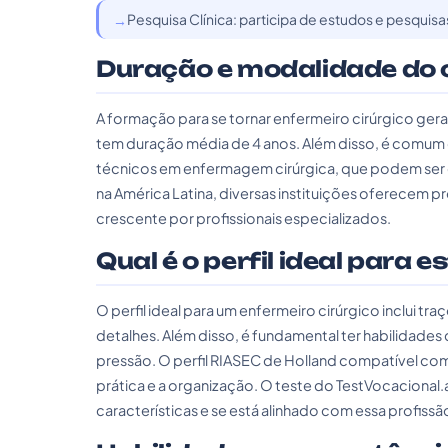
Pesquisa Clínica: participa de estudos e pesquisa
Duração e modalidade do 
A formação para se tornar enfermeiro cirúrgico g
tem duração média de 4 anos. Além disso, é comum 
técnicos em enfermagem cirúrgica, que podem ser o
na América Latina, diversas instituições oferece
crescente por profissionais especializados.
Qual é o perfil ideal para e
O perfil ideal para um enfermeiro cirúrgico inclui t
detalhes. Além disso, é fundamental ter habilidade
pressão. O perfil RIASEC de Holland compatível com e
prática e a organização. O teste do TestVocacional.
características e se está alinhado com essa profissã