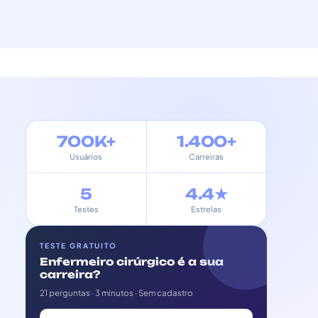
700K+
1.400+
Usuários
Carreiras
5
4.4★
Testes
Estrelas
TESTE GRATUITO
Enfermeiro cirúrgico é a sua
carreira?
21 perguntas · 3 minutos · Sem cadastro