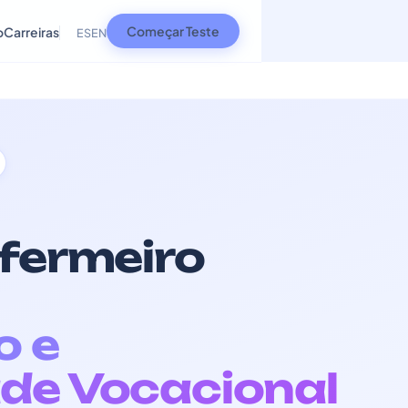
Começar Teste
o
Carreiras
ES
EN
nfermeiro
o e
de Vocacional