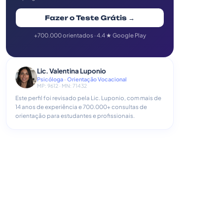
Fazer o Teste Grátis →
+700.000 orientados · 4.4 ★ Google Play
Lic. Valentina Luponio
Psicóloga · Orientação Vocacional
MP: 9612 · MN: 71432
Este perfil foi revisado pela Lic. Luponio, com mais de
14 anos de experiência e 700.000+ consultas de
orientação para estudantes e profissionais.