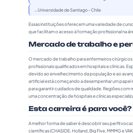
Universidade de Santiago - Chile
Essas instituições oferecem uma variedade de curso
que facilitam o acesso à formação profissional na á
Mercado de trabalho e pe
O mercado de trabalho para enfermeiros cirúrgico
profissionais qualificados em hospitais e clínicas.
devido ao envelhecimento da população e ao avanço
artificial está começando a desempenhar um papel 
para garantir cuidados de qualidade. Regiões com
uma concentração de hospitais e clínicas especializ
Esta carreira é para você?
A melhor forma de saber é descobrir seu perfil vo
científicas (CHASIDE, Holland, Big Five, MMMG e VAK