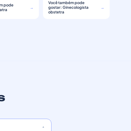
Você também pode
m pode
→
gostar: Ginecologista
→
atra
obstetra
s