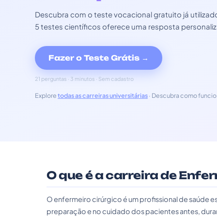
Descubra com o teste vocacional gratuito já utili
5 testes científicos oferece uma resposta personali
Fazer o Teste Grátis →
21 perguntas · 3 minutos · Sem cadastro
Explore
todas as carreiras universitárias
· Descubra como funcio
O que é a carreira de Enfe
O enfermeiro cirúrgico é um profissional de saúde e
preparação e no cuidado dos pacientes antes, duran