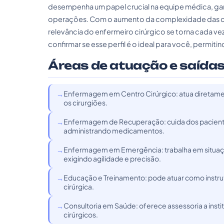
desempenha um papel crucial na equipe médica, gara
operações. Com o aumento da complexidade das cir
relevância do enfermeiro cirúrgico se torna cada v
confirmar se esse perfil é o ideal para você, permiti
Áreas de atuação e saídas
Enfermagem em Centro Cirúrgico: atua diretament
os cirurgiões.
Enfermagem de Recuperação: cuida dos pacientes
administrando medicamentos.
Enfermagem em Emergência: trabalha em situaçõe
exigindo agilidade e precisão.
Educação e Treinamento: pode atuar como instru
cirúrgica.
Consultoria em Saúde: oferece assessoria a inst
cirúrgicos.