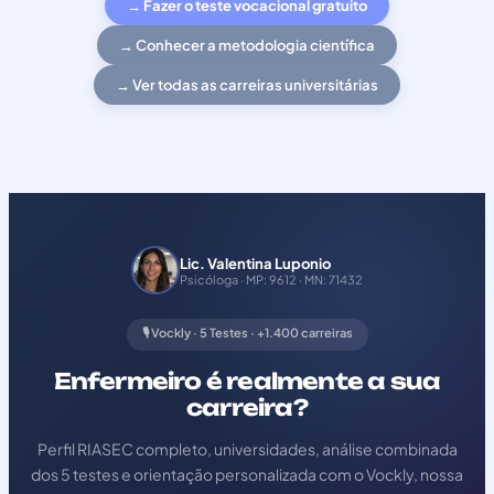
→ Fazer o teste vocacional gratuito
→ Conhecer a metodologia científica
→ Ver todas as carreiras universitárias
Lic. Valentina Luponio
Psicóloga · MP: 9612 · MN: 71432
🎙️ Vockly · 5 Testes · +1.400 carreiras
Enfermeiro é realmente a sua
carreira?
Perfil RIASEC completo, universidades, análise combinada
dos 5 testes e orientação personalizada com o Vockly, nossa