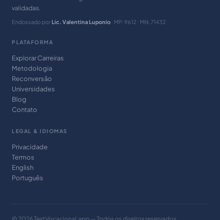
validadas.
Endossado por
Lic. Valentina Luponio
· MP: 9612 · MN: 71432
PLATAFORMA
Explorar Carreiras
Metodologia
Reconversão
Universidades
Blog
Contato
LEGAL & IDIOMAS
Privacidade
Termos
English
Português
© 2026 TestVocacional.app — Todos os direitos reservados.