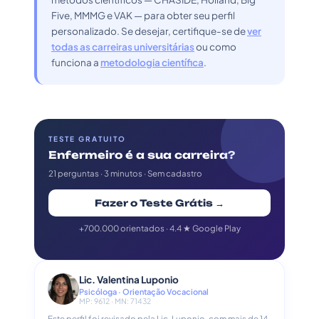
Five, MMMG e VAK — para obter seu perfil
personalizado. Se desejar, certifique-se de
ver
todas as carreiras universitárias
ou como
funciona a
metodologia científica
.
TESTE GRATUITO
Enfermeiro é a sua carreira?
21 perguntas · 3 minutos · Sem cadastro
Fazer o Teste Grátis →
+700.000 orientados · 4.4 ★ Google Play
Lic. Valentina Luponio
Psicóloga · Orientação Vocacional
MP: 9612 · MN: 71432
Este perfil foi revisado pela Lic. Luponio, com mais de 14