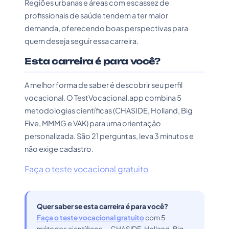
Regiões urbanas e áreas com escassez de
profissionais de saúde tendem a ter maior
demanda, oferecendo boas perspectivas para
quem deseja seguir essa carreira.
Esta carreira é para você?
A melhor forma de saber é descobrir seu perfil
vocacional. O TestVocacional.app combina 5
metodologias científicas (CHASIDE, Holland, Big
Five, MMMG e VAK) para uma orientação
personalizada. São 21 perguntas, leva 3 minutos e
não exige cadastro.
Faça o teste vocacional gratuito
Quer saber se esta carreira é para você?
Faça o teste vocacional gratuito
com 5
métodos científicos — CHASIDE, Holland, Big