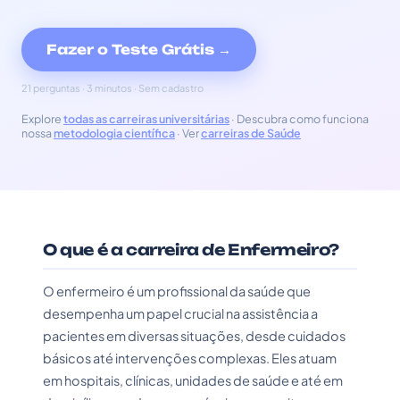
Fazer o Teste Grátis →
21 perguntas · 3 minutos · Sem cadastro
Explore
todas as carreiras universitárias
· Descubra como funciona
nossa
metodologia científica
· Ver
carreiras de Saúde
O que é a carreira de Enfermeiro?
O enfermeiro é um profissional da saúde que
desempenha um papel crucial na assistência a
pacientes em diversas situações, desde cuidados
básicos até intervenções complexas. Eles atuam
em hospitais, clínicas, unidades de saúde e até em