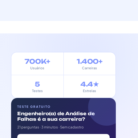
700K+
1.400+
Usuários
Carreiras
5
4.4★
Testes
Estrelas
TESTE GRATUITO
Engenheiro(a) de Análise de
Falhas é a sua carreira?
21 perguntas · 3 minutos · Sem cadastro