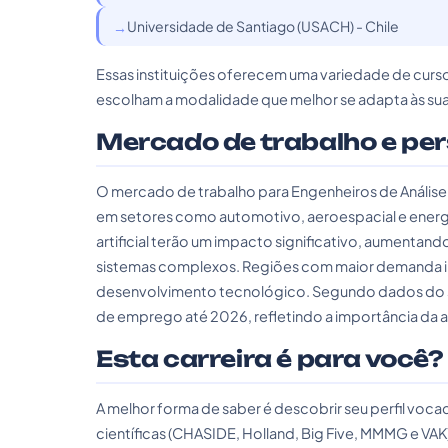
Universidade de Santiago (USACH) - Chile
Essas instituições oferecem uma variedade de cursos
escolham a modalidade que melhor se adapta às su
Mercado de trabalho e pe
O mercado de trabalho para Engenheiros de Anális
em setores como automotivo, aeroespacial e energia
artificial terão um impacto significativo, aumentan
sistemas complexos. Regiões com maior demanda inc
desenvolvimento tecnológico. Segundo dados do s
de emprego até 2026, refletindo a importância da a
Esta carreira é para você?
A melhor forma de saber é descobrir seu perfil vo
científicas (CHASIDE, Holland, Big Five, MMMG e VAK