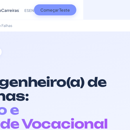
Começar Teste
o
Carreiras
ES
EN
e Falhas
genheiro(a) de
has:
o e
de Vocacional