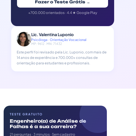
Fazer o Teste Grátis →
+700.000 orientados · 4.4 ★ Google Play
Lic. Valentina Luponio
Psicóloga · Orientação Vocacional
MP: 9612 · MN: 71432
Este perfil foi revisado pela Lic. Luponio, com mais de
14 anos de experiência e 700.000+ consultas de
orientação para estudantes e profissionais.
TESTE GRATUITO
Engenheiro(a) de Análise de
Falhas é a sua carreira?
21 perguntas · 3 minutos · Sem cadastro