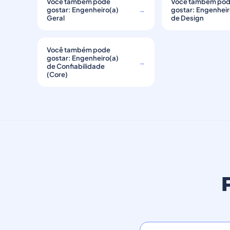
Você também pode
Você também po
gostar: Engenheiro(a)
→
gostar: Engenheir
Geral
de Design
Você também pode
gostar: Engenheiro(a)
→
de Confiabilidade
(Core)