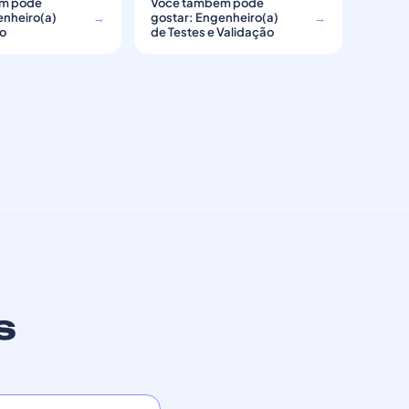
m pode
Você também pode
enheiro(a)
→
gostar: Engenheiro(a)
→
ão
de Testes e Validação
s