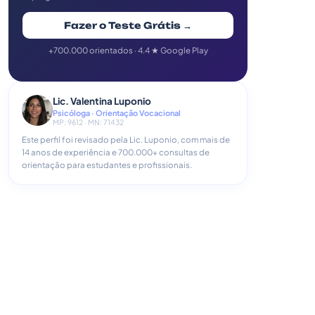
Fazer o Teste Grátis →
+700.000 orientados · 4.4 ★ Google Play
Lic. Valentina Luponio
Psicóloga · Orientação Vocacional
MP: 9612 · MN: 71432
Este perfil foi revisado pela Lic. Luponio, com mais de
14 anos de experiência e 700.000+ consultas de
orientação para estudantes e profissionais.