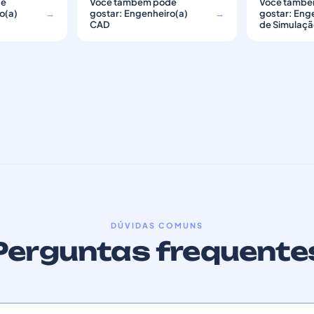
de
Você também pode
Você també
o(a)
→
gostar: Engenheiro(a)
→
gostar: Eng
CAD
de Simulaç
DÚVIDAS COMUNS
Perguntas frequente