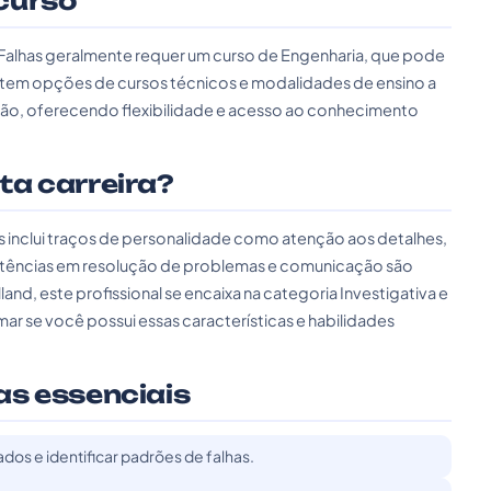
curso
 Falhas geralmente requer um curso de Engenharia, que pode
existem opções de cursos técnicos e modalidades de ensino a
ão, oferecendo flexibilidade e acesso ao conhecimento
sta carreira?
has inclui traços de personalidade como atenção aos detalhes,
petências em resolução de problemas e comunicação são
d, este profissional se encaixa na categoria Investigativa e
mar se você possui essas características e habilidades
as essenciais
ados e identificar padrões de falhas.