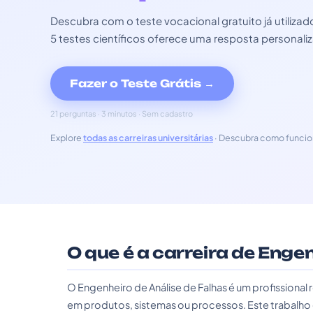
Descubra com o teste vocacional gratuito já utili
5 testes científicos oferece uma resposta personali
Fazer o Teste Grátis →
21 perguntas · 3 minutos · Sem cadastro
Explore
todas as carreiras universitárias
· Descubra como funcio
O que é a carreira de Enge
O Engenheiro de Análise de Falhas é um profissional 
em produtos, sistemas ou processos. Este trabalho 