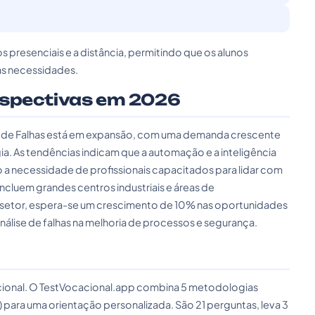
 presenciais e a distância, permitindo que os alunos
as necessidades.
rspectivas em 2026
e de Falhas está em expansão, com uma demanda crescente
. As tendências indicam que a automação e a inteligência
do a necessidade de profissionais capacitados para lidar com
luem grandes centros industriais e áreas de
etor, espera-se um crescimento de 10% nas oportunidades
nálise de falhas na melhoria de processos e segurança.
cacional. O TestVocacional.app combina 5 metodologias
) para uma orientação personalizada. São 21 perguntas, leva 3