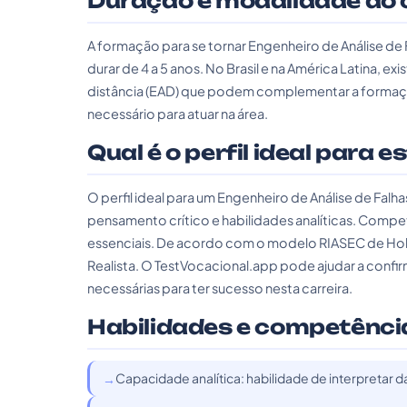
Duração e modalidade do 
A formação para se tornar Engenheiro de Análise de
durar de 4 a 5 anos. No Brasil e na América Latina, 
distância (EAD) que podem complementar a formaç
necessário para atuar na área.
Qual é o perfil ideal para e
O perfil ideal para um Engenheiro de Análise de Fal
pensamento crítico e habilidades analíticas. Com
essenciais. De acordo com o modelo RIASEC de Hollan
Realista. O TestVocacional.app pode ajudar a confir
necessárias para ter sucesso nesta carreira.
Habilidades e competênci
Capacidade analítica: habilidade de interpretar d