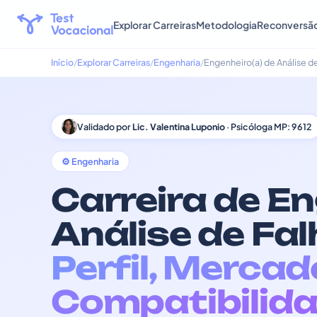
Explorar Carreiras
Metodologia
Reconversã
Início
Explorar Carreiras
Engenharia
Engenheiro(a) de Análise d
Validado por
Lic. Valentina Luponio
· Psicóloga MP: 9612
⚙️ Engenharia
Carreira de En
Análise de Fal
Perfil, Mercad
Compatibilida