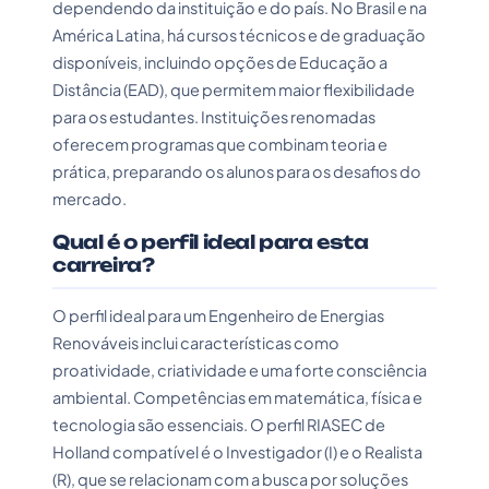
dependendo da instituição e do país. No Brasil e na
América Latina, há cursos técnicos e de graduação
disponíveis, incluindo opções de Educação a
Distância (EAD), que permitem maior flexibilidade
para os estudantes. Instituições renomadas
oferecem programas que combinam teoria e
prática, preparando os alunos para os desafios do
mercado.
Qual é o perfil ideal para esta
carreira?
O perfil ideal para um Engenheiro de Energias
Renováveis inclui características como
proatividade, criatividade e uma forte consciência
ambiental. Competências em matemática, física e
tecnologia são essenciais. O perfil RIASEC de
Holland compatível é o Investigador (I) e o Realista
(R), que se relacionam com a busca por soluções