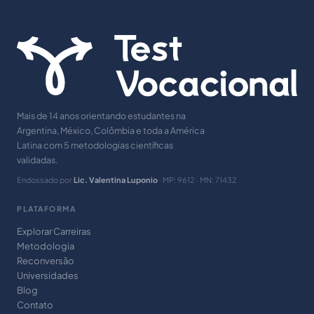
Mais de 14 anos orientando estudantes na
Argentina, México, Colômbia e toda a América
Latina com 5 metodologias científicas
validadas.
Endossado por
Lic. Valentina Luponio
· MP: 9612 · MN: 71432
PLATAFORMA
Explorar Carreiras
Metodologia
Reconversão
Universidades
Blog
Contato