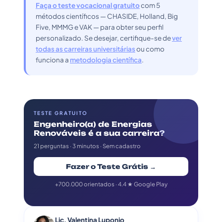
Faça o teste vocacional gratuito
com 5
métodos científicos — CHASIDE, Holland, Big
Five, MMMG e VAK — para obter seu perfil
personalizado. Se desejar, certifique-se de
ver
todas as carreiras universitárias
ou como
funciona a
metodologia científica
.
TESTE GRATUITO
Engenheiro(a) de Energias
Renováveis é a sua carreira?
21 perguntas · 3 minutos · Sem cadastro
Fazer o Teste Grátis →
+700.000 orientados · 4.4 ★ Google Play
Lic. Valentina Luponio