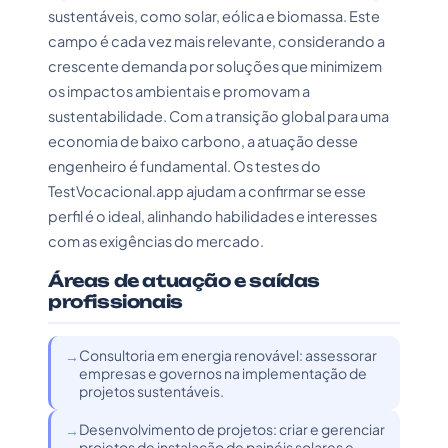
sustentáveis, como solar, eólica e biomassa. Este
campo é cada vez mais relevante, considerando a
crescente demanda por soluções que minimizem
os impactos ambientais e promovam a
sustentabilidade. Com a transição global para uma
economia de baixo carbono, a atuação desse
engenheiro é fundamental. Os testes do
TestVocacional.app ajudam a confirmar se esse
perfil é o ideal, alinhando habilidades e interesses
com as exigências do mercado.
Áreas de atuação e saídas
profissionais
Consultoria em energia renovável: assessorar
empresas e governos na implementação de
projetos sustentáveis.
Desenvolvimento de projetos: criar e gerenciar
projetos de instalação de painéis solares e