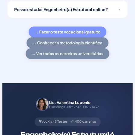
Posso estudar Engenheiro(a) Estrutural online?
→ Fazer o teste vocacional gratuito
→ Conhecer a metodologia científica
→ Ver todas as carreiras universitárias
Lic. Valentina Luponio
Psicóloga · MP: 9612 · MN: 71432
🎙️ Vockly · 5 Testes · +1.400 carreiras
Engenheiro(a) Estrutural é