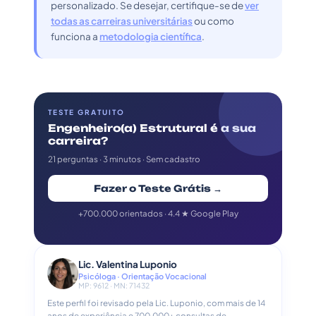
personalizado. Se desejar, certifique-se de
ver
todas as carreiras universitárias
ou como
funciona a
metodologia científica
.
TESTE GRATUITO
Engenheiro(a) Estrutural é a sua
carreira?
21 perguntas · 3 minutos · Sem cadastro
Fazer o Teste Grátis →
+700.000 orientados · 4.4 ★ Google Play
Lic. Valentina Luponio
Psicóloga · Orientação Vocacional
MP: 9612 · MN: 71432
Este perfil foi revisado pela Lic. Luponio, com mais de 14
anos de experiência e 700.000+ consultas de