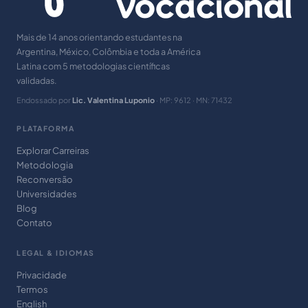
Mais de 14 anos orientando estudantes na
Argentina, México, Colômbia e toda a América
Latina com 5 metodologias científicas
validadas.
Endossado por
Lic. Valentina Luponio
· MP: 9612 · MN: 71432
PLATAFORMA
Explorar Carreiras
Metodologia
Reconversão
Universidades
Blog
Contato
LEGAL & IDIOMAS
Privacidade
Termos
English