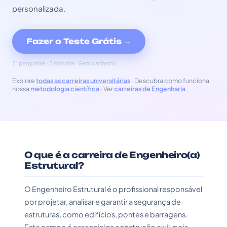
personalizada.
Fazer o Teste Grátis →
21 perguntas · 3 minutos · Sem cadastro
Explore
todas as carreiras universitárias
· Descubra como funciona
nossa
metodologia científica
· Ver
carreiras de Engenharia
O que é a carreira de Engenheiro(a)
Estrutural?
O Engenheiro Estrutural é o profissional responsável
por projetar, analisar e garantir a segurança de
estruturas, como edifícios, pontes e barragens.