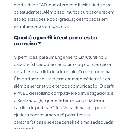
modalidade EAD, que oferecem flexibilidade para
os estudantes. Além disso, muitos cursos oferecem
especializações e pós-graduações focadas em
estruturas e construção civil.
Qual é o perfil ideal para esta
carreira?
O perfil ideal para um Engenheiro Estrutural inclui
características como raciocínio lógico, atenção a
detalhes e habilidades de resolução de problemas.
É importante ter interesse em matemática e física,
além de ser criativo e ter boa comunicação. O perfil
RIASEC de Holland compatível é o Investigador (I) e
o Realizador (R), que refletem a curiosidade e a
habilidade prática. O TestVocacional.app pode
ajudar a confirmar se você possui essas
características e se essa carreira é a mais adequada