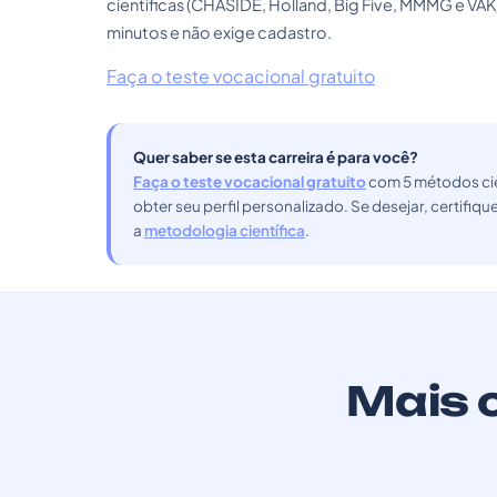
científicas (CHASIDE, Holland, Big Five, MMMG e VAK
minutos e não exige cadastro.
Faça o teste vocacional gratuito
Quer saber se esta carreira é para você?
Faça o teste vocacional gratuito
com 5 métodos cie
obter seu perfil personalizado. Se desejar, certifiq
a
metodologia científica
.
Mais c