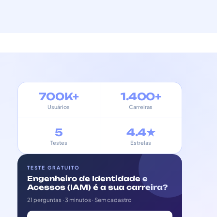
700K+
1.400+
Usuários
Carreiras
5
4.4★
Testes
Estrelas
TESTE GRATUITO
Engenheiro de Identidade e
Acessos (IAM) é a sua carreira?
21 perguntas · 3 minutos · Sem cadastro