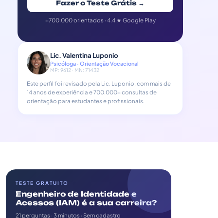
Fazer o Teste Grátis →
+700.000 orientados · 4.4 ★ Google Play
Lic. Valentina Luponio
Psicóloga · Orientação Vocacional
MP: 9612 · MN: 71432
Este perfil foi revisado pela Lic. Luponio, com mais de
14 anos de experiência e 700.000+ consultas de
orientação para estudantes e profissionais.
TESTE GRATUITO
Engenheiro de Identidade e
Acessos (IAM) é a sua carreira?
21 perguntas · 3 minutos · Sem cadastro