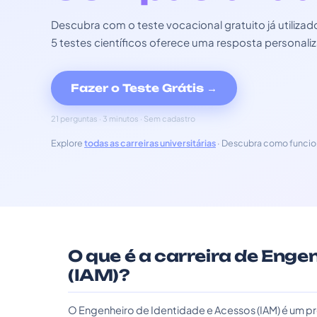
Descubra com o teste vocacional gratuito já utili
5 testes científicos oferece uma resposta personali
Fazer o Teste Grátis →
21 perguntas · 3 minutos · Sem cadastro
Explore
todas as carreiras universitárias
· Descubra como funcio
O que é a carreira de Enge
(IAM)?
O Engenheiro de Identidade e Acessos (IAM) é um pr