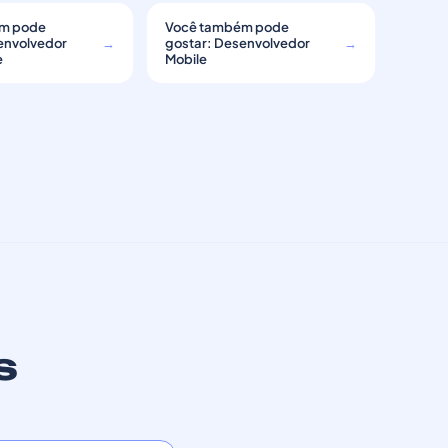
m pode
Você também pode
envolvedor
→
gostar: Desenvolvedor
→
e
Mobile
s