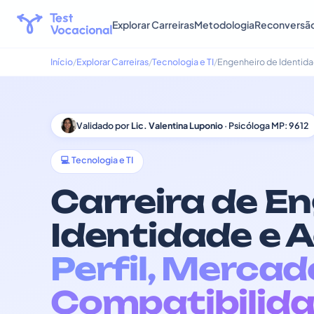
Explorar Carreiras
Metodologia
Reconversã
Início
Explorar Carreiras
Tecnologia e TI
Engenheiro de Identida
Validado por
Lic. Valentina Luponio
· Psicóloga MP: 9612
💻 Tecnologia e TI
Carreira de E
Identidade e 
Perfil, Mercad
Compatibilida