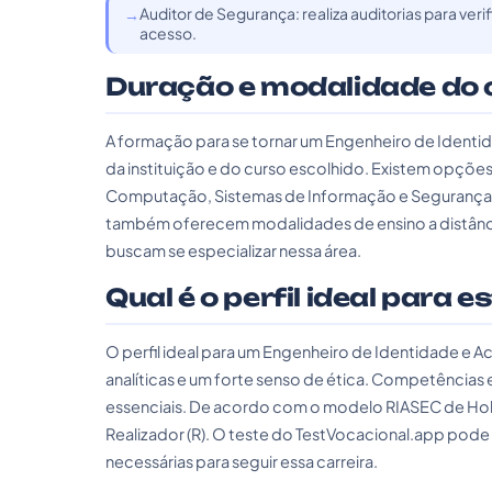
Auditor de Segurança: realiza auditorias para verif
acesso.
Duração e modalidade do 
A formação para se tornar um Engenheiro de Identi
da instituição e do curso escolhido. Existem opçõ
Computação, Sistemas de Informação e Segurança d
também oferecem modalidades de ensino a distância
buscam se especializar nessa área.
Qual é o perfil ideal para e
O perfil ideal para um Engenheiro de Identidade e A
analíticas e um forte senso de ética. Competências
essenciais. De acordo com o modelo RIASEC de Holland
Realizador (R). O teste do TestVocacional.app pode a
necessárias para seguir essa carreira.