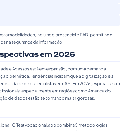
rsas modalidades, incluindo presencial e EAD, permitindo
dos na segurança da informação.
rspectivas em 2026
idade e Acessos está em expansão, com uma demanda
ça cibernética. Tendências indicam que a digitalização e a
necessidade de especialistas em IAM. Em 2026, espera-se um
rofissionais, especialmente em regiões como América do
ção de dados estão se tornando mais rigorosas.
cacional. O TestVocacional.app combina 5 metodologias