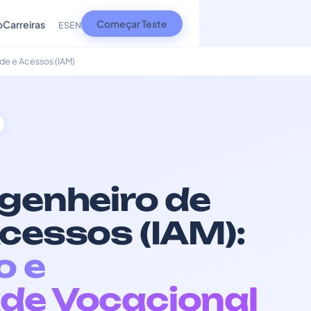
Começar Teste
o
Carreiras
ES
EN
de e Acessos (IAM)
ngenheiro de
Acessos (IAM):
o e
de Vocacional