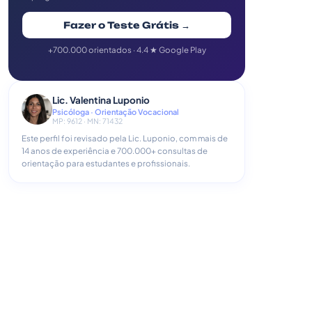
Fazer o Teste Grátis →
+700.000 orientados · 4.4 ★ Google Play
Lic. Valentina Luponio
Psicóloga · Orientação Vocacional
MP: 9612 · MN: 71432
Este perfil foi revisado pela Lic. Luponio, com mais de
14 anos de experiência e 700.000+ consultas de
orientação para estudantes e profissionais.