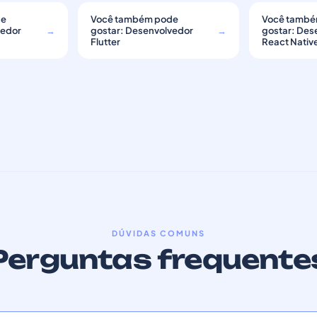
de
Você também pode
Você també
vedor
→
gostar: Desenvolvedor
→
gostar: Des
Flutter
React Nativ
DÚVIDAS COMUNS
Perguntas frequente