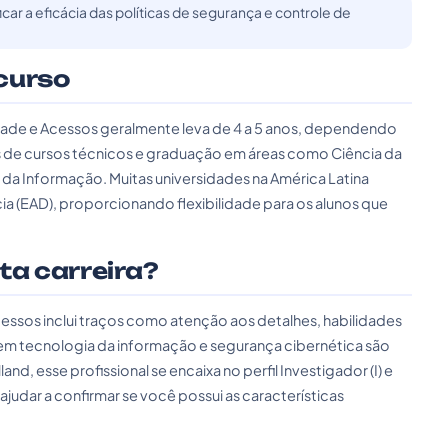
icar a eficácia das políticas de segurança e controle de
curso
dade e Acessos geralmente leva de 4 a 5 anos, dependendo
es de cursos técnicos e graduação em áreas como Ciência da
a Informação. Muitas universidades na América Latina
 (EAD), proporcionando flexibilidade para os alunos que
sta carreira?
cessos inclui traços como atenção aos detalhes, habilidades
 em tecnologia da informação e segurança cibernética são
, esse profissional se encaixa no perfil Investigador (I) e
judar a confirmar se você possui as características