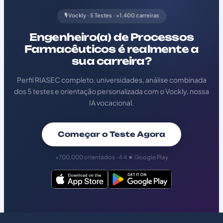
🎙️ Vockly · 5 Testes · +1.400 carreiras
Engenheiro(a) de Processos
Farmacêuticos é realmente a
sua carreira?
Perfil RIASEC completo, universidades, análise combinada
dos 5 testes e orientação personalizada com o Vockly, nossa
IA vocacional.
Começar o Teste Agora
+700.000 orientados · 4.4 ★ Google Play