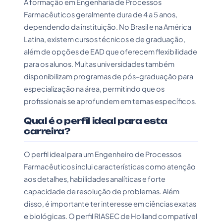
A formação em Engenharia de Processos
Farmacêuticos geralmente dura de 4 a 5 anos,
dependendo da instituição. No Brasil e na América
Latina, existem cursos técnicos e de graduação,
além de opções de EAD que oferecem flexibilidade
para os alunos. Muitas universidades também
disponibilizam programas de pós-graduação para
especialização na área, permitindo que os
profissionais se aprofundem em temas específicos.
Qual é o perfil ideal para esta
carreira?
O perfil ideal para um Engenheiro de Processos
Farmacêuticos inclui características como atenção
aos detalhes, habilidades analíticas e forte
capacidade de resolução de problemas. Além
disso, é importante ter interesse em ciências exatas
e biológicas. O perfil RIASEC de Holland compatível