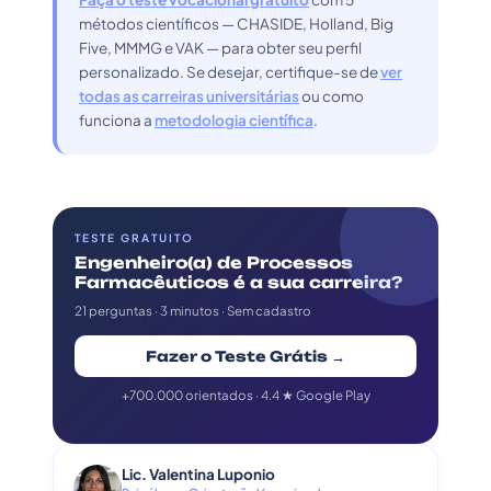
métodos científicos — CHASIDE, Holland, Big
Five, MMMG e VAK — para obter seu perfil
personalizado. Se desejar, certifique-se de
ver
todas as carreiras universitárias
ou como
funciona a
metodologia científica
.
TESTE GRATUITO
Engenheiro(a) de Processos
Farmacêuticos é a sua carreira?
21 perguntas · 3 minutos · Sem cadastro
Fazer o Teste Grátis →
+700.000 orientados · 4.4 ★ Google Play
Lic. Valentina Luponio