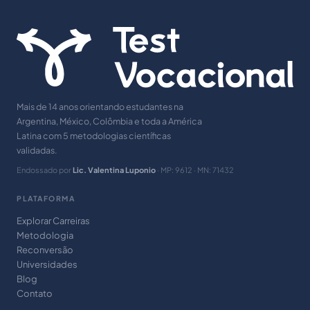
Mais de 14 anos orientando estudantes na
Argentina, México, Colômbia e toda a América
Latina com 5 metodologias científicas
validadas.
Endossado por
Lic. Valentina Luponio
· MP: 9612 · MN: 71432
PLATAFORMA
Explorar Carreiras
Metodologia
Reconversão
Universidades
Blog
Contato