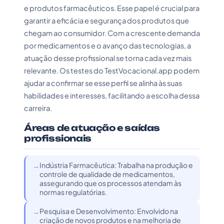
e produtos farmacêuticos. Esse papel é crucial para
garantir a eficácia e segurança dos produtos que
chegam ao consumidor. Com a crescente demanda
por medicamentos e o avanço das tecnologias, a
atuação desse profissional se torna cada vez mais
relevante. Os testes do TestVocacional.app podem
ajudar a confirmar se esse perfil se alinha às suas
habilidades e interesses, facilitando a escolha dessa
carreira.
Áreas de atuação e saídas
profissionais
Indústria Farmacêutica: Trabalha na produção e
controle de qualidade de medicamentos,
assegurando que os processos atendam às
normas regulatórias.
Pesquisa e Desenvolvimento: Envolvido na
criação de novos produtos e na melhoria de