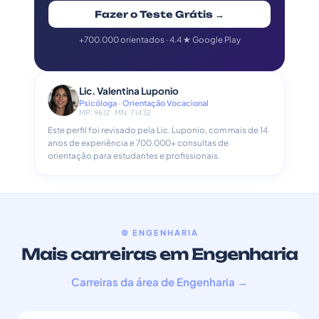
Fazer o Teste Grátis →
+700.000 orientados · 4.4 ★ Google Play
Lic. Valentina Luponio
Psicóloga · Orientação Vocacional
MP: 9612 · MN: 71432
Este perfil foi revisado pela Lic. Luponio, com mais de 14
anos de experiência e 700.000+ consultas de
orientação para estudantes e profissionais.
⚙️ ENGENHARIA
Mais carreiras em Engenharia
Carreiras da área de Engenharia →