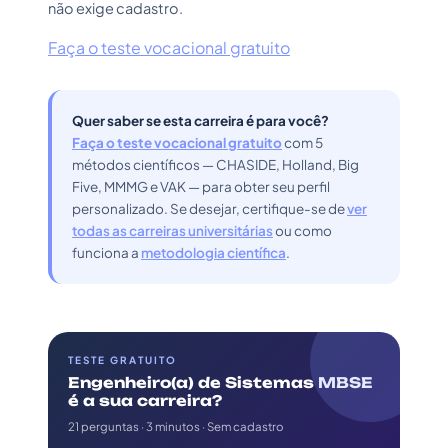
não exige cadastro.
Faça o teste vocacional gratuito
Quer saber se esta carreira é para você?
Faça o teste vocacional gratuito
com 5
métodos científicos — CHASIDE, Holland, Big
Five, MMMG e VAK — para obter seu perfil
personalizado. Se desejar, certifique-se de
ver
todas as carreiras universitárias
ou como
funciona a
metodologia científica
.
TESTE GRATUITO
Engenheiro(a) de Sistemas MBSE
é a sua carreira?
21 perguntas · 3 minutos · Sem cadastro