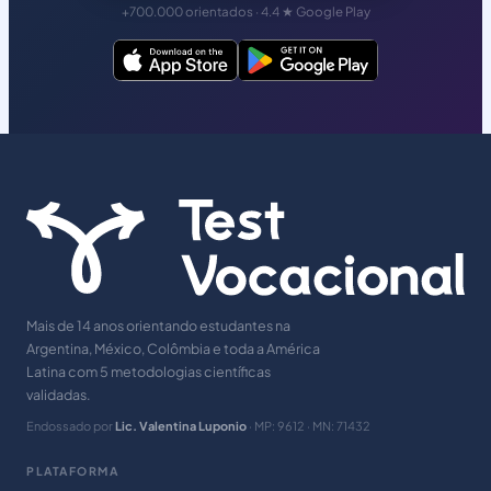
+700.000 orientados · 4.4 ★ Google Play
Mais de 14 anos orientando estudantes na
Argentina, México, Colômbia e toda a América
Latina com 5 metodologias científicas
validadas.
Endossado por
Lic. Valentina Luponio
· MP: 9612 · MN: 71432
PLATAFORMA