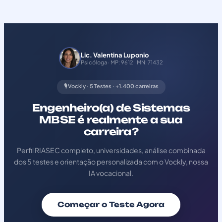
Lic. Valentina Luponio
Psicóloga · MP: 9612 · MN: 71432
🎙️ Vockly · 5 Testes · +1.400 carreiras
Engenheiro(a) de Sistemas
MBSE é realmente a sua
carreira?
Perfil RIASEC completo, universidades, análise combinada
dos 5 testes e orientação personalizada com o Vockly, nossa
IA vocacional.
Começar o Teste Agora