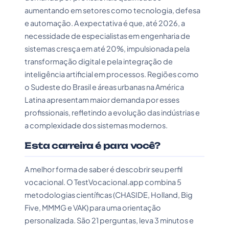
aumentando em setores como tecnologia, defesa
e automação. A expectativa é que, até 2026, a
necessidade de especialistas em engenharia de
sistemas cresça em até 20%, impulsionada pela
transformação digital e pela integração de
inteligência artificial em processos. Regiões como
o Sudeste do Brasil e áreas urbanas na América
Latina apresentam maior demanda por esses
profissionais, refletindo a evolução das indústrias e
a complexidade dos sistemas modernos.
Esta carreira é para você?
A melhor forma de saber é descobrir seu perfil
vocacional. O TestVocacional.app combina 5
metodologias científicas (CHASIDE, Holland, Big
Five, MMMG e VAK) para uma orientação
personalizada. São 21 perguntas, leva 3 minutos e