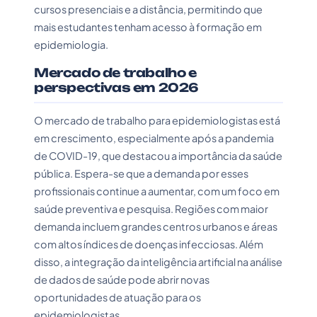
cursos presenciais e a distância, permitindo que
mais estudantes tenham acesso à formação em
epidemiologia.
Mercado de trabalho e
perspectivas em 2026
O mercado de trabalho para epidemiologistas está
em crescimento, especialmente após a pandemia
de COVID-19, que destacou a importância da saúde
pública. Espera-se que a demanda por esses
profissionais continue a aumentar, com um foco em
saúde preventiva e pesquisa. Regiões com maior
demanda incluem grandes centros urbanos e áreas
com altos índices de doenças infecciosas. Além
disso, a integração da inteligência artificial na análise
de dados de saúde pode abrir novas
oportunidades de atuação para os
epidemiologistas.