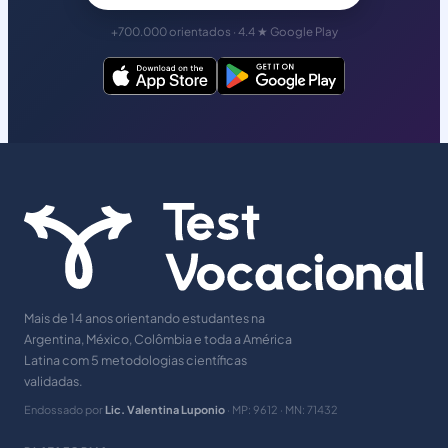
+700.000 orientados · 4.4 ★ Google Play
Mais de 14 anos orientando estudantes na
Argentina, México, Colômbia e toda a América
Latina com 5 metodologias científicas
validadas.
Endossado por
Lic. Valentina Luponio
· MP: 9612 · MN: 71432