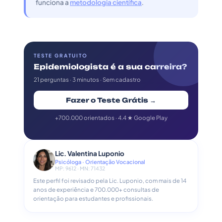
funciona a
metodologia científica
.
TESTE GRATUITO
Epidemiologista é a sua carreira?
21 perguntas · 3 minutos · Sem cadastro
Fazer o Teste Grátis →
+700.000 orientados · 4.4 ★ Google Play
Lic. Valentina Luponio
Psicóloga · Orientação Vocacional
MP: 9612 · MN: 71432
Este perfil foi revisado pela Lic. Luponio, com mais de 14
anos de experiência e 700.000+ consultas de
orientação para estudantes e profissionais.