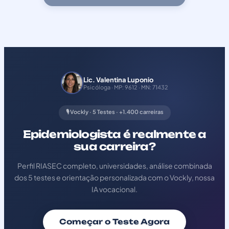
Lic. Valentina Luponio
Psicóloga · MP: 9612 · MN: 71432
🎙️ Vockly · 5 Testes · +1.400 carreiras
Epidemiologista é realmente a
sua carreira?
Perfil RIASEC completo, universidades, análise combinada
dos 5 testes e orientação personalizada com o Vockly, nossa
IA vocacional.
Começar o Teste Agora