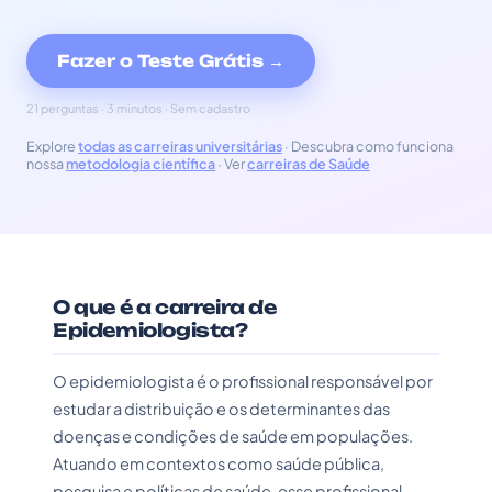
Fazer o Teste Grátis →
21 perguntas · 3 minutos · Sem cadastro
Explore
todas as carreiras universitárias
· Descubra como funciona
nossa
metodologia científica
· Ver
carreiras de Saúde
O que é a carreira de
Epidemiologista?
O epidemiologista é o profissional responsável por
estudar a distribuição e os determinantes das
doenças e condições de saúde em populações.
Atuando em contextos como saúde pública,
pesquisa e políticas de saúde, esse profissional